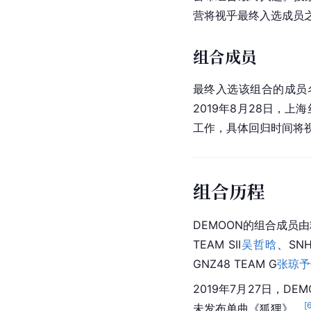
营将视乎最终入选成员
组合成员
最终入选该组合的成员
2019年8月28日，
上海
工作，具体回归时间将
组合历程
DEMOON的组合成员
TEAM SII
吴哲晗
、SNH
GNZ48 TEAM G
张琼予
2019年7月27日，D
[
未发布单曲《狐狸》。