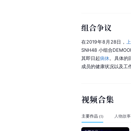
组合争议
在2019年8月28日，
SNH48 小组合DEMO
其即日起
病休
。具体的
成员的健康状况以及工
视
频
合
集
主要作品
人物故事
(
1
)