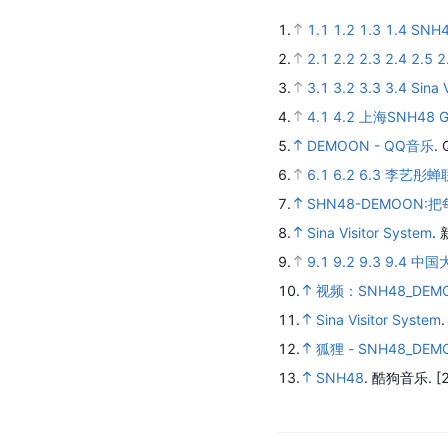
1.
1.1
1.2
1.3
1.4
SNH
2.
2.1
2.2
2.3
2.4
2.5
2
3.
3.1
3.2
3.3
3.4
Sina 
4.
4.1
4.2
上海SNH48 
5.
DEMOON - QQ音乐
.
6.
6.1
6.2
6.3
李艺彤蝉
7.
SHN48-DEMOON
8.
Sina Visitor System
.
9.
9.1
9.2
9.3
9.4
中国
10.
视频：SNH48_D
11.
Sina Visitor System
12.
狐狸 - SNH48_DEM
13.
SNH48
.
酷狗音乐.
[