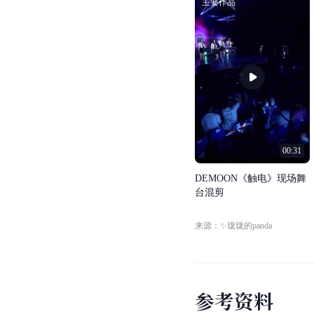
主要作品
00:31
D
E
M
O
O
N
《
触
电
》
现
场
舞
台
混
剪
来源：✨珑珑的panda
参
考
资
料