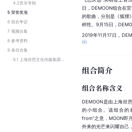
4.2
音乐专辑
日，DEMOON组合在
5
荣誉奖项
的歌曲，分别是《狐狸》
6
组合争议
样性。9月15日，DE
7
视频合集
2019年11月17日
8
参考资料
[
3
]
9
条目合集
9.1
上海丝芭文化传媒集团有限公司旗下艺人
组合简介
组合名称含义
DEMOON是由
上海丝
的小组合。该组合的名
from”之意，MOO
外来的光芒来闪耀自己