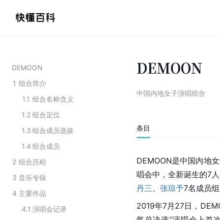
DEMOON
DEMOON
1
组合简介
中国内地女子演唱组合
1.1
组合名称含义
1.2
组合定位
条目
1.3
组合成员选拔
1.4
组合成员
DEMOON是中国内地女
2
组合历程
唱会中，全新诞生的7
3
音乐专辑
丹三
、
张琼予
7名成员
4
主要作品
2019年7月27日，DE
4.1
演唱会记录
气总决选”演唱会上首