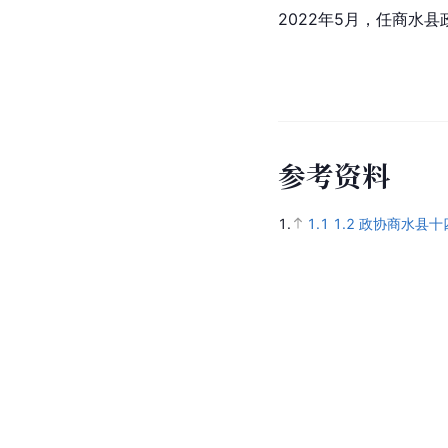
2022年5月，任商水
参
考
资
料
1.
1.1
1.2
政协商水县十