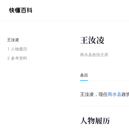
王汝凌
王汝凌
1
人物履历
商水县政协主席
2
参考资料
条目
王汝凌，现任
商水县
政
人物履历