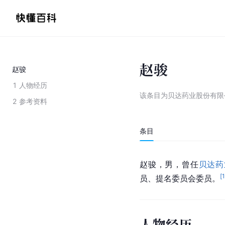
赵骏
赵骏
1
人物经历
该条目为
贝达药业股份有限
2
参考资料
条目
赵骏，男，曾任
贝达药
[
员、提名委员会委员。
人物经历