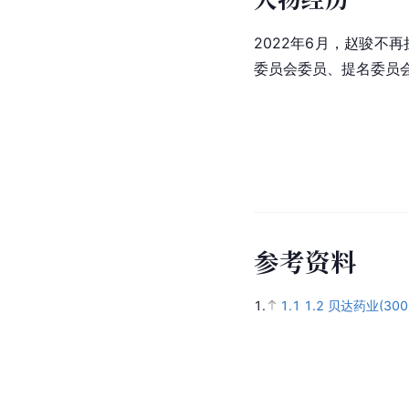
2022年6月，赵骏不
委员会委员、提名委员
参
考
资
料
1.
1.1
1.2
贝达药业(30