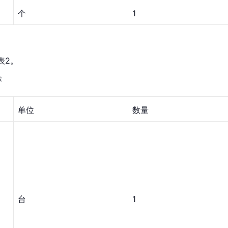
个
1
表2。
标
单位
数量
台
1