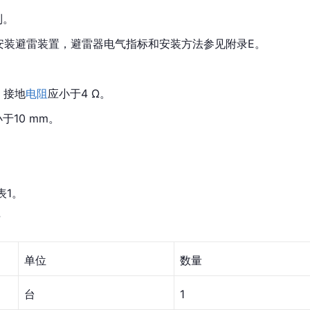
制。
安装避雷装置，避雷器电气指标和安装方法参见附录E。
，接地
电阻
应小于4 Ω。
于10 mm。
表1。
标
单位
数量
台
1