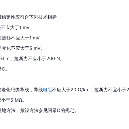
极稳定性应符合下列技术指标：
差
不应大于1 mV；
差漂移不应大于1 mV；
差变化不应大于5 mV。
 m，拉断力不应小于200 N。
录C。
抗老化绝缘导线，导线
电阻
不应大于20 Ω/km，拉断力不宜小于2 
小于5 MΩ。
埋地方法，敷设方法参见附录D的规定。