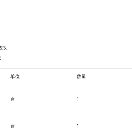
表3。
标
单位
数量
台
1
台
1