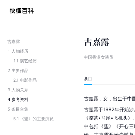
古嘉露
古嘉露
1
人物经历
中国香港女演员
1.1
演艺经历
2
主要作品
条目
2.1
电影作品
3
人物关系
古嘉露，女，出生于中
4
参考资料
5
条目合集
古嘉露于1982年开始
《凉茶•马尾•飞机头》
5.1
《盟》的主要演员
中包括《盟》《开心三
始，古嘉露开始尝试幕