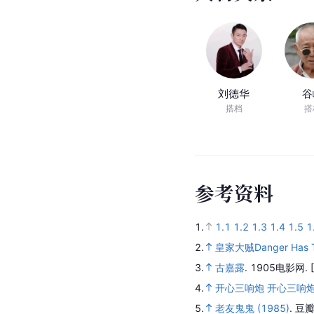
刘德华
谷
搭档
搭
参
考
资
料
1.
1.1
1.2
1.3
1.4
1.5
1
2.
皇家大贼Danger Has Tw
3.
古嘉露
.
1905电影网.
4.
开心三响炮 开心三响炮 (
5.
老友鬼鬼 (1985)
.
豆瓣