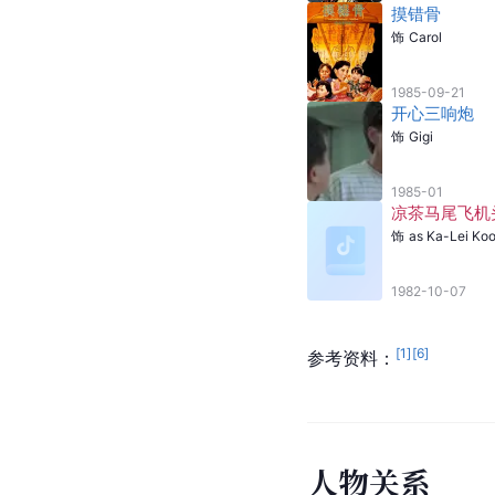
摸错骨
饰
Carol
1985-09-21
开心三响炮
饰
Gigi
1985-01
凉茶马尾飞机
饰
as Ka-Lei Ko
1982-10-07
[
1
]
[
6
]
参考资料：
人
物
关
系