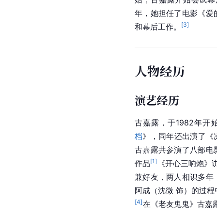
年，她担任了电影《爱
[
3
]
和幕后工作。
人物经历
演艺经历
古嘉露，于1982年开
档
》，同年还出演了《凉
古嘉露共参演了八部电
[
1
]
作品
《开心三响炮》
兼好友，两人相识多年
阿成（沈微 饰）的过程
[
4
]
在《老友鬼鬼》古嘉露