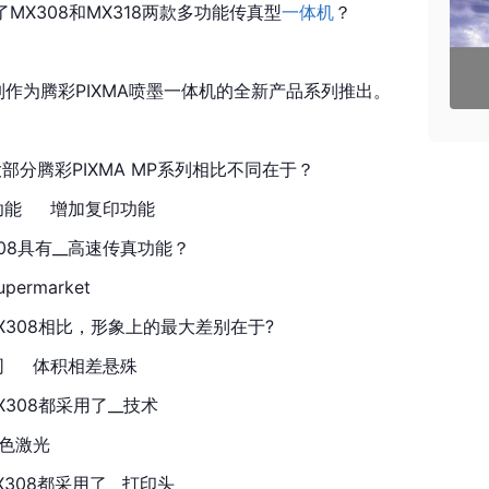
MX308和MX318两款多功能
传真
型
一体机
？
列作为腾彩PIXMA喷墨一体机的全新产品系列推出。
大部分腾彩PIXMA MP系列相比不同在于？
功能 　 增加复印功能
308具有__高速传真功能？
upermarket
与MX308相比，形象上的最大差别在于?
同 　 体积相差悬殊
MX308都采用了__技术
彩色激光
X308都采用了__
打印头