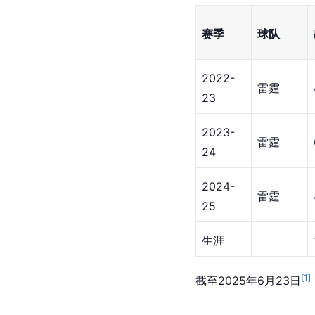
赛季
球队
2022-
雷霆
23
2023-
雷霆
24
2024-
雷霆
25
生涯
[
1
]
截至2025年6月23日