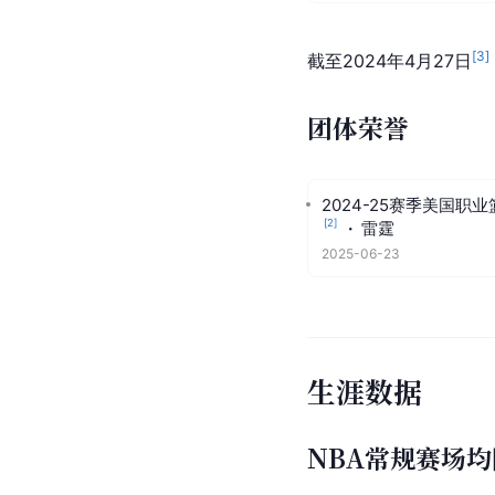
[
3
]
截至2024年4月27日
团体荣誉
2024-25赛季美国职
[
2
]
·
雷霆
2025-06-23
生涯数据
NBA常规赛场