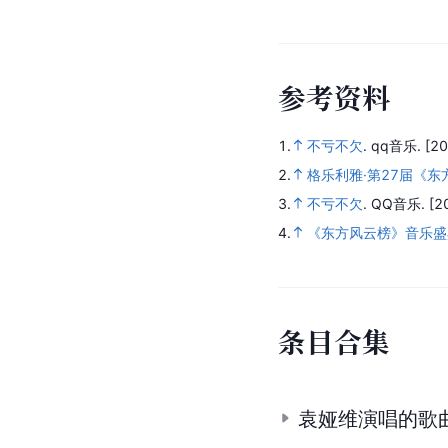
参
考
资
料
1.
不亏不欠
.
qq音乐.
[20
2.
格乐利雅·第27届《东
3.
不亏不欠
.
QQ音乐.
[2
4.
《东方风云榜》音乐盛典
条
目
合
集
袁娅维演唱的歌