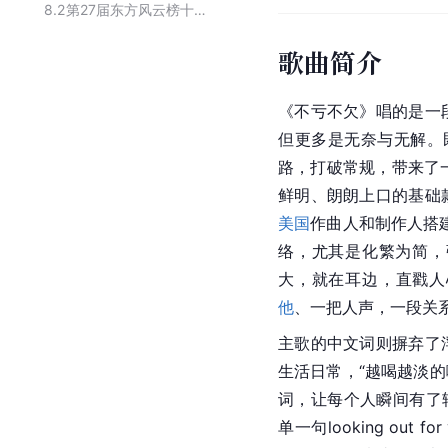
8.2
第27届东方风云榜十大金曲
歌曲简介
《不亏不欠》唱的是一
但更多是无奈与无解。
路，打破常规，带来了
鲜明、朗朗上口的基础
美国
作曲人和制作人搭建
络，尤其是化繁为简，强
大，就在耳边，直戳人
他
、一把人声，一段关
主歌的中文词则摒弃了
生活日常，“越喝越淡的
词，让每个人瞬间有了
单一句looking ou