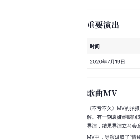
重要演出
时间
2020年7月19日
歌曲MV
《不亏不欠》MV的拍
解。有一刻
袁娅维
瞬间
导演，结果导演立马会意
MV中，导演汲取了“情