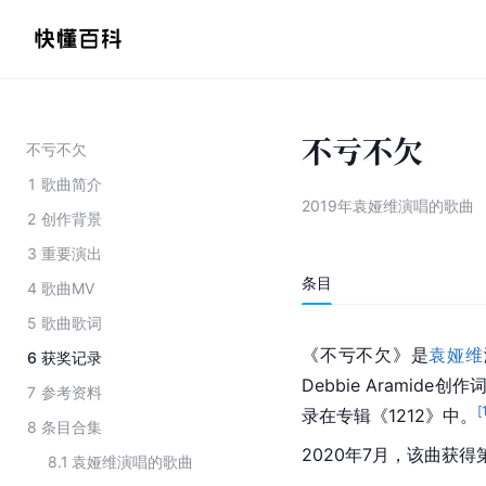
不亏不欠
不亏不欠
1
歌曲简介
2019年袁娅维演唱的歌曲
2
创作背景
3
重要演出
条目
4
歌曲MV
5
歌曲歌词
《不亏不欠》是
袁娅维
6
获奖记录
Debbie Aramid
7
参考资料
[
录在专辑《1212》中。
8
条目合集
2020年7月，该曲获
8.1
袁娅维演唱的歌曲