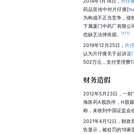
2014年1月18日，
片仔
药品宣传中对片仔
癀
[
hu
为构成不正当竞争，侵犯
下属厦门中药厂有限公
[
111
]
也缺乏法律依据。
2019年12月25日，
片
认为片仔癀关于起诉
厦
502万元，支付受理费17
财务造假
2012年5月23日，
海医药A股
跌停
，H股最
称，未收到中国证监会
2021年4月12日，
告显示，被处罚的19