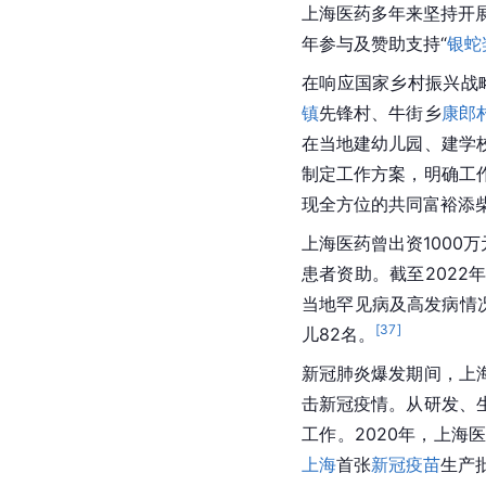
上海医药多年来坚持开展
年参与及赞助支持“
银蛇
在响应国家乡村振兴战
镇
先锋村、
牛街乡
康郎
在当地建幼儿园、建学
制定工作方案，明确工
现全方位的共同富裕添
上海医药曾出资1000
患者资助。截至2022
当地罕见病及高发病情
[
37
]
儿82名。
新冠肺炎
爆发期间，上
击
新冠疫情
。从研发、
工作。2020年，上海
上海
首张
新冠疫苗
生产