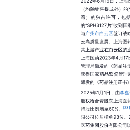
2022年6月16日，上海
（均除销售提成外）的交
湾）的独占许可，包
的“SPH3127片”收
与
广州市
白云区
签订战
云高质量发展。上海医
其上游产业在白云区的
上海医药2023年4月
管理局颁发的《药品注
获得国家药品监督管理
颁发的《药品注册证书
2025年1月1日，由
李嘉
股权给合资股东上海医药
[
23
]
持股比例增至60%。
限公司位居榜单98位。
医药集团股份有限公司以2