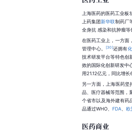
上海医药
的医药工业板
上药集团
新华联
制药厂
全身抗 感染和抗肿瘤等领
在医药工业上，一方面
[
30
]
管理中心。
还拥有
技术研发平台等特色创
效的国际化创新研发中
用21.12亿元，同比增长
另一方面，
上海医药
坚
品、医疗器械等范围，
个省市以及海外建有药品
品通过WHO、
FDA
、
欧
医药商业