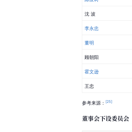
沈 波
李永忠
董明
顾朝阳
霍文逊
王忠
[
25
]
参考来源：
董事会下设委员会