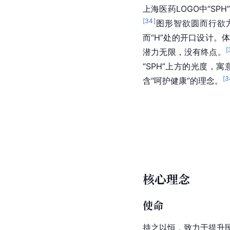
上海医药
LOGO
中“SP
[
34
]
图形智欲圆而行欲
而“H”处的开口设计
[
潜力无限，没有终点。
“SPH”上方的光度
[
3
含“呵护健康”的理念。
核心理念
使命
持之以恒，致力于提升