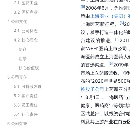
3.1
医药工业
[
5
]
2008年6月，为推
3.2
医药商业
策由
上海实业（集团）
4
公司文化
[
6
]
上海医药新征程。
2
4.1
公司标志
设，着手打造一体化的
[
5
]
4.2
核心理念
台建设的推进。
20
家“A+H”医药上市公
使命
海医药成立上海医药
大
愿景
[
5
]
的首选渠道。
2019年
核心价值观
市场上医药股营收、净
5
公司责任
布的“2020年世界50
5.1
可持续发展
控股子公司
上药新亚分
5.2
客户责任
年3月1日，上海医药与
5.3
员工责任
健康
、医药商业等领域
区域总部，以投资合作
5.4
社会责任
料及其上游产业在白云
6
公司荣誉