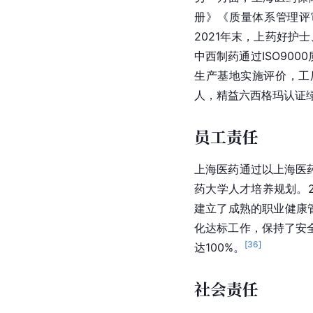
册》《质量体系管理评
2021年末，上药
好护士
中西制药通过ISO900
生产基地实施评价，工
人，精益六西格玛认证绿
员工责任
上海医药通过以上海医
药大学人才培养规划。2
建立了成熟的职业
健康
化达标工作，保持了安全
[
36
]
达100%。
社会责任