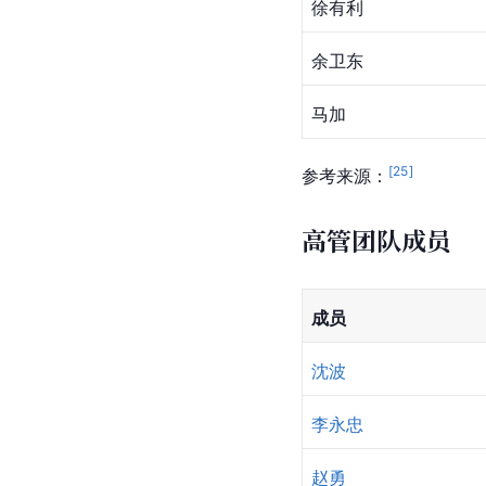
徐有利
余卫东
马加
[
25
]
参考来源：
高管团队成员
成员
沈波
李永忠
赵勇