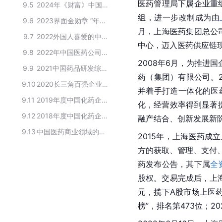
医药管理局下属企业重
9.5
2024年《财富》中国 ESG 影响力榜（中国公司）
组，进一步改制成为由
9.6
2023界面金勋章 “年度ESG实践案例”
月，上海医药集团总公
9.7
2022外国人喜爱的中国品牌入选名单
中心，迈入医药供应链
9.8
2022年中国医药公司市值100强
2008年6月，为推进
9.9
2021中国药品研发综合实力排行榜TOP100
药（集团）有限公司。
9.10
2020长三角百强企业榜单
并着手打造一体化的医
9.11
2019年度中国化药企业百强榜单
化，经营效率得到显著
9.12
2018年度中国化药企业百强排行榜
融产结合、创新发展新
9.13
中国医药商业领域的上市公司
2015年，上海医药
方的获取、管理、支付
药发布公告，其下属
全
股权。交易完成后，上
元，揽下A股市场上医
榜”，排名第473位；2