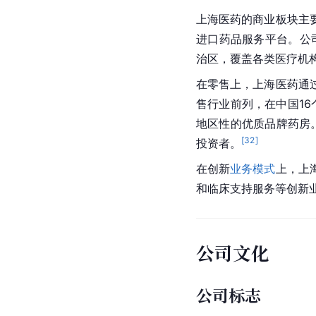
上海医药
的商业板块主
进口药品
服务平台。公
治区，覆盖各类
医疗机
在零售上，上海医药通
售行业前列，在中国16
地区性的优质品牌药房
[
32
]
投资者。
在创新
业务模式
上，
上
和临床支持服务等创新
公司文化
公司标志