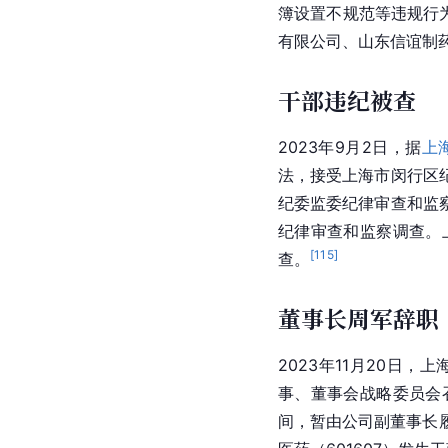
簿设置不规范等违规行
有限公司、山东信谊制
干部违纪被查
2023年9月2日，据
上
法，接受
上海市
闵行区
纪委监委纪律审查和监
纪律审查和监察调查。
[
115
]
查。
董事长周军辞职
2023年11月20
事、董事会战略委员会
间，暂由公司副董事长