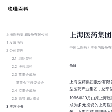
上海医药集团
上海医药集团股份有限公司
1
发展历程
中国以医药为主业的股份有
2
公司管理
2.1
组织架构
条目
2.2
股权结构
2.3
董事会成员
上海
医药集团
股份有限
董事会下设委员会
型医药产业集团，总部
2.4
监事会成员
1996年10月由原
上海医
2.5
高管团队成员
成为多元投资的上海医
3
主营业务
年，上海医药启用国内