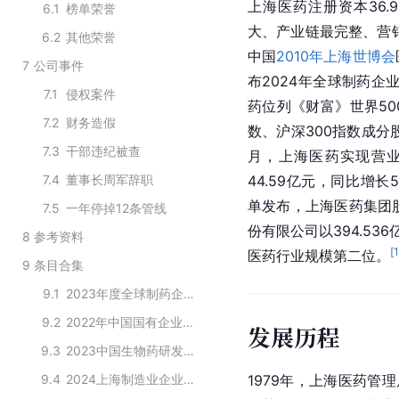
上海医药注册资本36
6.1
榜单荣誉
大、产业链最完整、营
6.2
其他荣誉
中国
2010年上海世博会
7
公司事件
布2024年全球制药企
7.1
侵权案件
药位列《财富》世界50
7.2
财务造假
数、沪深300指数成分
7.3
干部违纪被查
月，上海医药实现营业收
7.4
董事长周军辞职
44.59亿元，同比增长51
单发布，上海医药集团
7.5
一年停掉12条管线
份有限公司以394.53
8
参考资料
[
医药行业规模第二位。
9
条目合集
9.1
2023年度全球制药企业50强
9.2
2022年中国国有企业公司治理示范企业（地方基层企业）名单
发展历程
9.3
2023中国生物药研发实力排行榜TOP50
9.4
2024上海制造业企业100强榜单
1979年，上海医药管