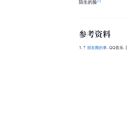
[
1
]
陌生的脸
参
考
资
料
1.
朋友圈的事
.
QQ音乐.