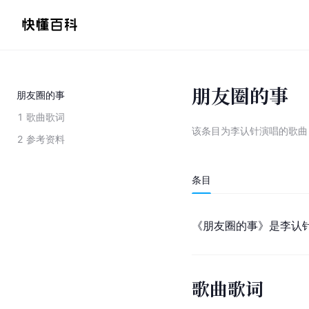
朋友圈的事
朋友圈的事
1
歌曲歌词
该条目为
李认针演唱的歌曲
2
参考资料
条目
《朋友圈的事》是李认
歌曲歌词