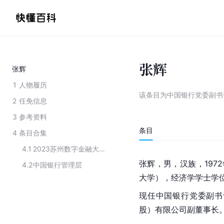
张辉
张辉
1
人物履历
该条目为
中国银行党委副书
2
任免信息
3
参考资料
条目
4
条目合集
4.1
2023苏州数字金融大会出席领导人员
张辉，男，
汉族
，19
4.2
中国银行管理层
大学），经济学学士学
现任中国银行党委副书
股）有限公司副董事长