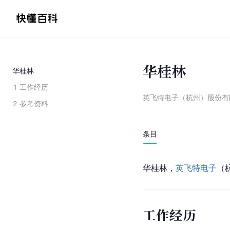
华桂林
华桂林
1
工作经历
英飞特电子（杭州）股份有
2
参考资料
条目
华桂林，
英飞特电子
（
工作经历