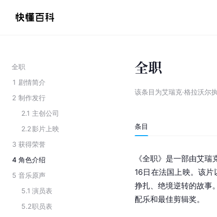
全职
全职
1
剧情简介
该条目为
艾瑞克·格拉沃尔
2
制作发行
2.1
主创公司
条目
2.2
影片上映
3
获得荣誉
《全职》是一部由艾瑞克
4
角色介绍
16日在法国上映。该
5
音乐原声
挣扎、绝境逆转的故事。
5.1
演员表
配乐和最佳剪辑奖。
5.2
职员表