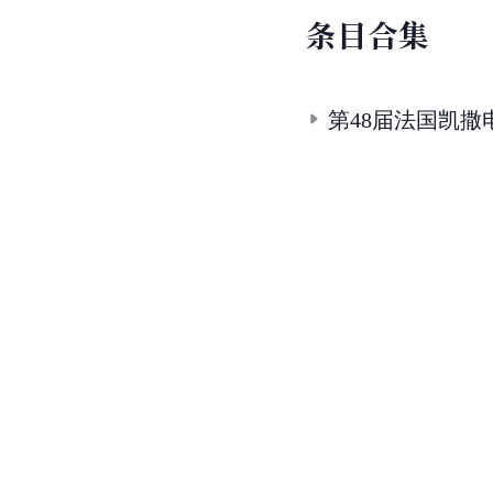
条
目
合
集
第48届法国凯撒