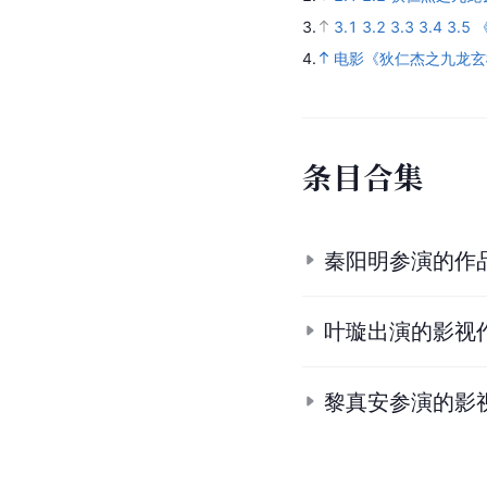
3.
3.1
3.2
3.3
3.4
3.5
4.
电影《狄仁杰之九龙玄
条
目
合
集
秦阳明参演的作
叶璇出演的影视
黎真安参演的影