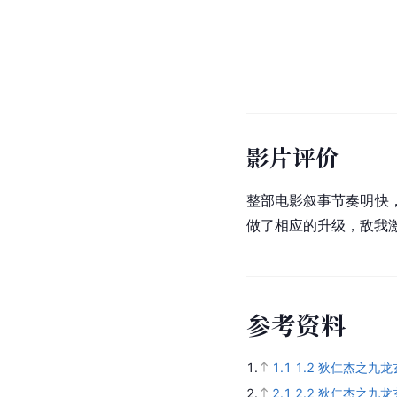
影片评价
整部电影叙事节奏明快
做了相应的升级，敌我
参
考
资
料
1.
1.1
1.2
狄仁杰之九龙
2.
2.1
2.2
狄仁杰之九龙