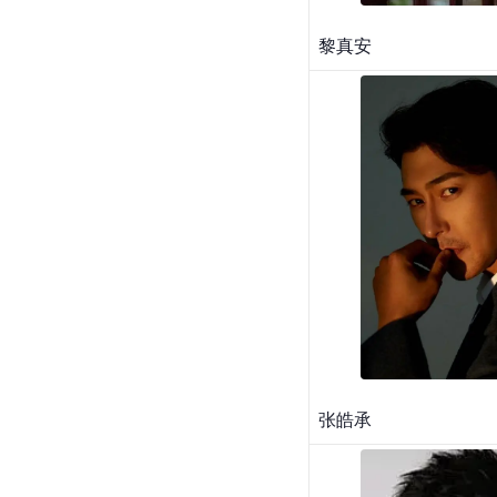
黎真安
张皓承