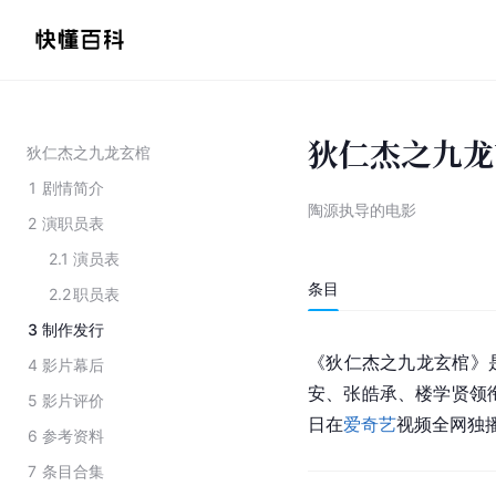
狄仁杰之九龙
狄仁杰之九龙玄棺
1
剧情简介
陶源执导的电影
2
演职员表
2.1
演员表
条目
2.2
职员表
3
制作发行
《狄仁杰之九龙玄棺》
4
影片幕后
安、张皓承、楼学贤领
5
影片评价
日在
爱奇艺
视频全网独
6
参考资料
7
条目合集