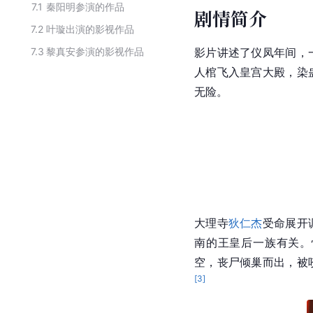
7.1
秦阳明参演的作品
剧情简介
7.2
叶璇出演的影视作品
7.3
黎真安参演的影视作品
影片讲述了仪凤年间，
人棺飞入皇宫大殿，染
无险。
大理寺
狄仁杰
受命展开
南
的王皇后一族有关。
空，丧尸倾巢而出，被
[
3
]