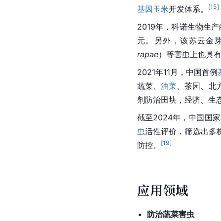
[
15
]
基因玉米
开发体系。
2019年，科诺生物生
元。另外，该苏云金
rapae
）等害虫上也具
2021年11月，中国首例
蔬菜、
油菜
、茶园、北
剂防治田块，经济、生
截至2024年，中国国
虫
活性评价，筛选出多
[
19
]
防控。
应用领域
防治蔬菜害虫