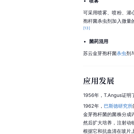
喷雾
可采用喷雾、喷粉、灌
孢杆菌杀虫剂加入微量
[
13
]
菌药混用
苏云金芽孢杆菌
杀虫
剂
应用发展
1956年，T.Angus
1962年，
巴斯德研究所
金芽孢杆菌的菌株分成
然后扩大培养，注射动
根据它和抗血清在玻片