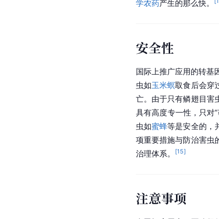
[
学农药
产生的那么快。
安全性
国际上推广应用的转基
虫
如
玉米螟
取食后会穿
亡。由于只有鳞翅目害
具有高度专一性，只对
虫如
蜜蜂
等是安全的，
项重要措施与防治害虫
[
15
]
治理体系。
注意事项