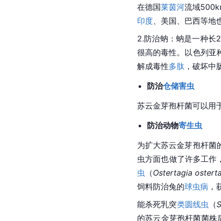
在德国
莱茵河
流域500k
印度
、美国、巴西等地
2.防治蚋：蚋是一种长
很高的毒性。以色列亚
解成毒性
多肽
，破坏中
防治
仓储害虫
苏云金芽孢杆菌可以用
防治动物
寄生虫
为扩大苏云金芽孢杆菌
虫方面也做了许多工作
虫
（
Ostertagia ostert
饲料防治兔的
球虫病
，
能杀死乳突
类圆线虫
（
S
的苏云金芽孢杆菌菌株