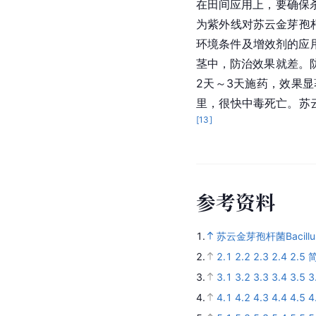
在田间应用上，要确保
为紫外线对苏云金芽孢
环境条件及增效剂的应
茎中，防治效果就差。
2天～3天施药，效果
里，很快中毒死亡。苏
[
13
]
参
考
资
料
1.
苏云金芽孢杆菌Bacillus 
2.
2.1
2.2
2.3
2.4
2.5
3.
3.1
3.2
3.3
3.4
3.5
3
4.
4.1
4.2
4.3
4.4
4.5
4