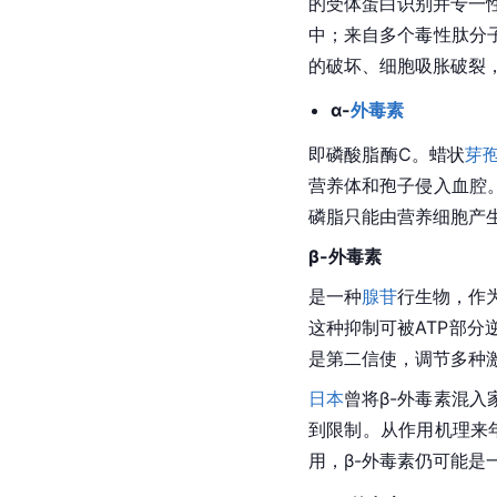
的受体蛋白识别并专一性
中；来自多个毒性肽分
的破坏、细胞吸胀破裂
α-
外毒素
即磷酸脂酶C。蜡状
芽
营养体和孢子侵入血腔
磷脂只能由营养细胞产
β-外毒素
是一种
腺苷
行生物，作为
这种抑制可被ATP部分
是第二信使，调节多种激
日本
曾将β-外毒素混
到限制。从作用机理来
用，β-外毒素仍可能是