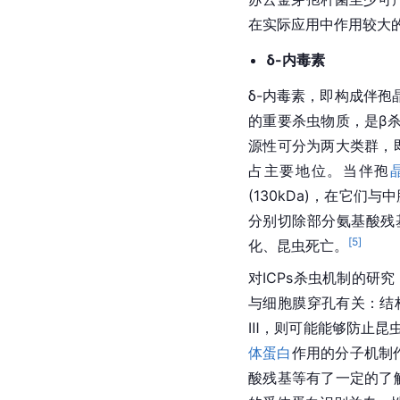
在实际应用中作用较大的
δ-内毒素
δ-内毒素，即构成伴孢
的重要杀虫物质，是β
源性可分为两大类群，即
占主要地位。当伴孢
(130kDa)，在它们
分别切除部分氨基酸残基
[
5
]
化、昆虫死亡。
对ICPs杀虫机制的研
与细胞膜穿孔有关：结
Ⅲ，则可能能够防止昆
体蛋白
作用的分子机制
酸残基等有了一定的了