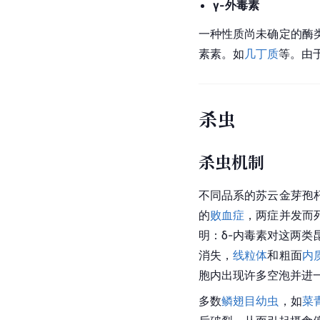
γ-外毒素
一种性质尚未确定的酶
素素。如
几丁质
等。由
杀虫
杀虫机制
不同品系的苏云金芽孢
的
败血症
，两症并发而
明：δ-内毒素对这两类
消失，
线粒体
和粗面
内
胞内出现许多空泡并进
多数
鳞翅目幼虫
，如
菜