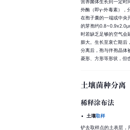
营养菌体生长到一定时
外酶（即γ-外毒素）
在孢子囊的一端或中央
的芽孢约0.8~0.9x2.
时若缺乏足够的空气会
膨大。生长至衰亡期后，芽
分离后，孢与伴孢晶体
菱形、方形等形状，但
土壤菌种分离
稀释涂布法
土壤
取样
铲去取样点的土表层，用