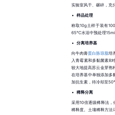
实验室风干、碾碎，充分
样品处理
称取10g土样于装有
65℃水浴中预处理15
分离培养基
向牛肉膏
蛋白胨
琼脂
培
入青霉素和多黏菌素B
较大地提高苏云金芽孢
在培养基中单独添加多
加抗生素，待冷却至5
稀释分离
采用10倍逐级稀释法，
稀释度。土壤稀释方法