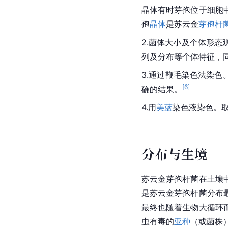
晶体有时芽孢位于细胞
孢
晶体
是苏云金
芽孢杆
2.菌体大小及个体形
列及分布等个体特征，
3.通过鞭毛染色法染
[
6
]
确的结果。
4.用
美蓝
染色液染色。取
分布与生境
苏云金芽孢杆菌在土壤
是苏云金芽孢杆菌分布
最终也随着生物大循环
虫有毒的
亚种
（或菌株