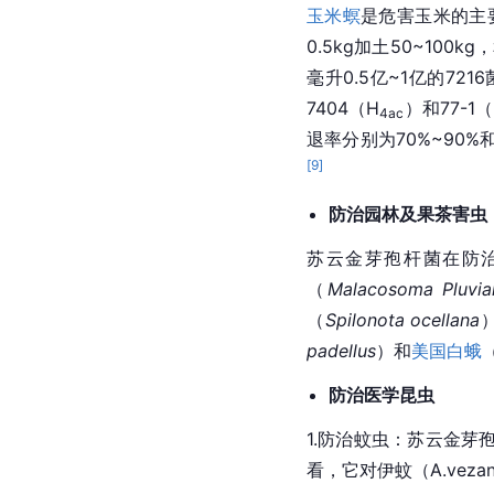
玉米螟
是危害玉米的主
0.5kg加土50~100
毫升0.5亿~1亿的72
7404（H
）和77-1（
4ac
退率分别为70%~90%
[
9
]
防治园林及果茶害虫
苏云金芽孢杆菌在防
（
Malacosoma Pluvia
（
Spilonota ocellana
padellus
）和
美国白蛾
防治医学昆虫
1.防治蚊虫：苏云金芽
看，它对伊蚊（A.vez