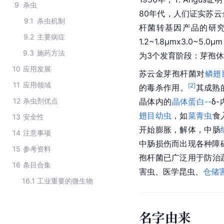
9
杀虫
80年代，人们证实苏
9.1
杀虫机制
杆菌转基因产品的研
9.2
主要病症
1.2~1.8μmx3.0~5
9.3
施药方法
为3个发育阶段：芽孢
10
应用发展
苏云金芽孢杆菌对
鳞翅
11
应用领域
[
2
]
的毒杀作用。
其成熟
12
杀虫剂优点
晶体内的
晶体蛋白--
δ
翅目幼虫
，如
菜青虫
食
13
安全性
开始膨胀，解体，中肠
14
注意事项
中肠损伤而出现各种障
15
参考资料
孢杆菌已广泛用于防治
16
条目合集
害虫、医学昆虫、
仓储
16.1
工业重要的微生物
名字由来