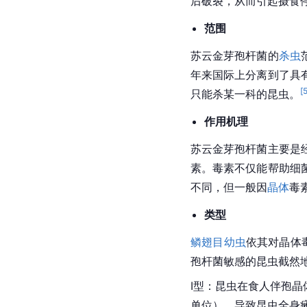
后破裂，从而引起摄食
范围
苏云金芽孢杆菌的
杀虫
年来国际上分离到了具
[
只能杀某一科的昆虫。
作用机理
苏云金芽孢杆菌主要是
素。毒素不仅能帮助细
不同，但一般因
晶体
毒
类型
鳞翅目幼虫
依其对
晶体
孢杆菌敏感的昆虫截然地
Ⅰ型：昆虫在食人伴孢晶
单位），导致昆虫全身