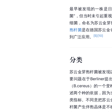
最早被发现的一株是
菌"，但当时未引起重视。1
细菌，命名为苏云金芽
孢杆菌
是在德国苏云金
[
5
]
[
10
]
到广泛应用。
分类
苏云金芽孢杆菌被发现
要问题在于Berliner
（B.cereus）的一
述两个种的依据，因为
类指标。不同意把苏云
杆菌产生伴孢晶体是不