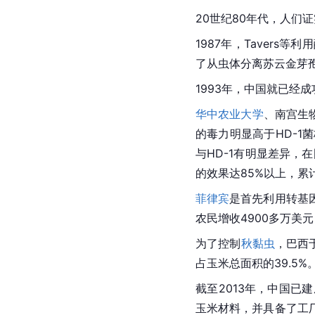
20世纪80年代，人
1987年，Taver
了从虫体分离苏云金芽
1993年，中国就已经
华中农业大学
、南宫生
的毒力明显高于HD-1菌
与HD-1有明显差异，
的效果达85%以上，累
菲律宾
是首先利用转基
农民增收4900多万美元
为了控制
秋黏虫
，巴西
占玉米总面积的39.5%
截至2013年，中国已
玉米材料，并具备了工