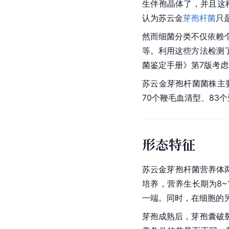
生伴孢晶体了，并且这
认为苏云金
芽孢杆菌
只
然而细菌分类不仅依赖
等。利用这些方法检测
菌鉴定手册》第7版考
苏云金芽孢杆菌菌株主
70个鞭毛血清型、83
形态特征
苏云金芽孢杆菌营养体两端
培养，营养生长期为8~
一端。同时，在细胞的
芽孢成熟后，芽孢囊破