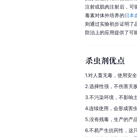
注射或肌肉注射后，可
毒素对体外培养的
日本
则通过实验初步证明了
防治上的应用提供了可
杀虫剂优
1.对人畜无毒，使用安
2.选择性强，不伤害
3.不污染环境，不影响
4.连续使用，会形成
5.没有残毒，生产的
6.不易产生抗药性，