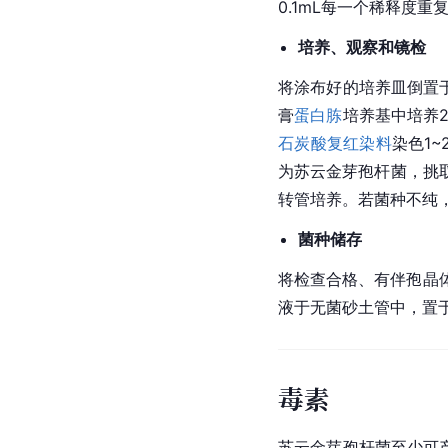
0.1mL每一个稀释度
培养、观察和镜检
将涂布好的培养皿倒置于
膏
蛋白胨
培养基中培养
石炭酸复红
染料
染色1
为苏云金芽孢杆菌，挑
转管培养。若菌种不纯
菌种储存
将检查合格、有伴孢晶
液于无菌砂土管中，置
毒素
苏云金芽孢杆菌至少可