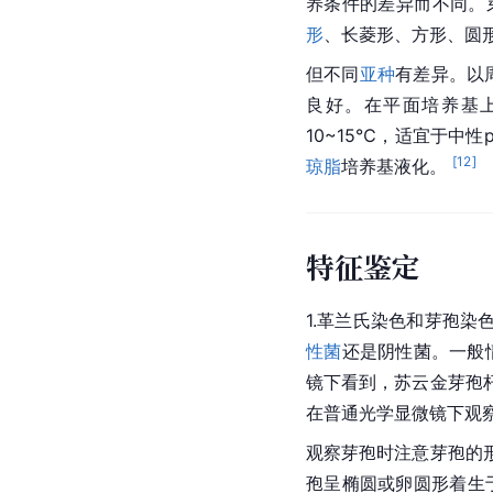
养条件的差异而不同。
形
、长菱形、方形、圆
但不同
亚种
有差异。以周
良好。在平面培养基上
10~15℃，适宜于中性
[
12
]
琼脂
培养基液化。 
特征鉴定
1.革兰氏染色和芽孢染
性菌
还是阴性菌。一般
镜下看到，苏云金芽孢
在普通光学显微镜下观
观察芽孢时注意芽孢的
孢呈椭圆或卵圆形着生