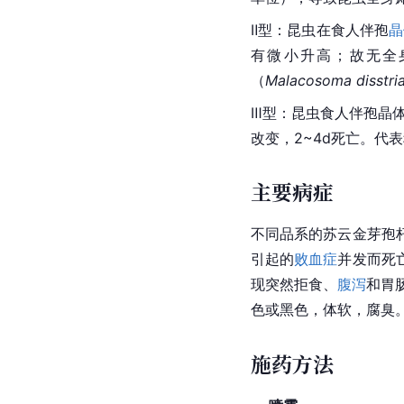
Ⅱ型：昆虫在食人伴孢
晶
有微小升高；故无全身
（
Malacosoma disstri
Ⅲ型：昆虫食人伴孢晶
改变，2~4d死亡。代
主要病症
不同品系的苏云金芽孢
引起的
败血症
并发而死
现突然拒食、
腹泻
和胃
色或黑色，体软，腐臭
施药方法