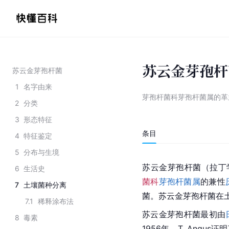
苏云金芽孢杆
苏云金芽孢杆菌
1
名字由来
芽孢杆菌科芽孢杆菌属的革
2
分类
3
形态特征
条目
4
特征鉴定
5
分布与生境
苏云金芽孢杆菌（拉丁
6
生活史
菌科
芽孢杆菌属
的兼性
7
土壤菌种分离
菌。苏云金芽孢杆菌在
7.1
稀释涂布法
苏云金芽孢杆菌最初由
8
毒素
1956年，T. Ang