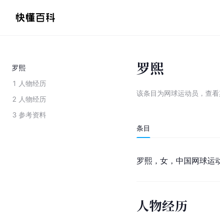
罗熙
罗熙
1
人物经历
该条目为
网球运动员
，
查看
2
人物经历
3
参考资料
条目
罗熙，女，中国网球运
人物经历