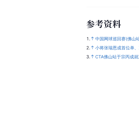
参
考
资
料
1.
中国网球巡回赛(佛山
2.
小将张瑞恩成首位单、双
3.
CTA佛山站于宗丙成就