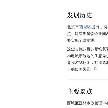
发展历史
北京市
西城区
提出，将
点，对沿湖餐饮企业圈占
要实现全线贯通。
这些措施的目的是恢复
构建城市湿地的生态系
育和游览休闲，打造既
[
1
]
下的如画风景。
主要景点
西城区
园林市政管理中