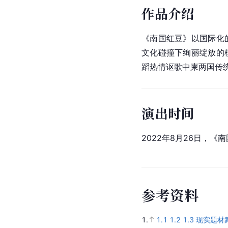
作品介绍
《南国红豆》以国际化
文化碰撞下绚丽绽放的
蹈热情
讴歌
中柬两国传
演出时间
2022年8月26日，《
参
考
资
料
1.
1.1
1.2
1.3
现实题材