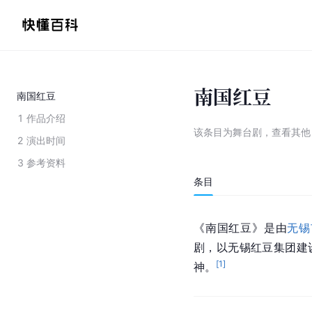
南国红豆
南国红豆
1
作品介绍
该条目为
舞台剧
，
查看
其
2
演出时间
3
参考资料
条目
《南国红豆》是由
无锡
剧，以无锡红豆集团建
[
1
]
神。