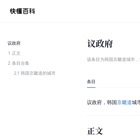
议政府
议政府
1
正文
该条目为
韩国京畿道城市
，
2
条目合集
2.1
韩国京畿道的城市
条目
议政府，韩国
京畿道
城
正文