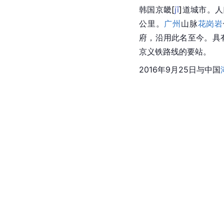
韩国京
畿
[
jī
]
道城市。人
公里。
广州
山脉
花岗岩
府
，沿用此名至今。具
京义铁路线的要站。
2016年9月25日与中国