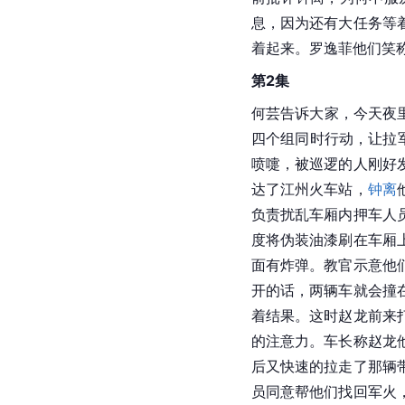
息，因为还有大任务等
着起来。罗逸菲他们笑
第2集
何芸告诉大家，今天夜里
四个组同时行动，让拉
喷嚏，被巡逻的人刚好
达了江州火车站，
钟离
负责扰乱车厢内押车人
度将伪装油漆刷在车厢
面有炸弹。教官示意他
开的话，两辆车就会撞
着结果。这时赵龙前来
的注意力。车长称赵龙
后又快速的拉走了那辆
员同意帮他们找回军火