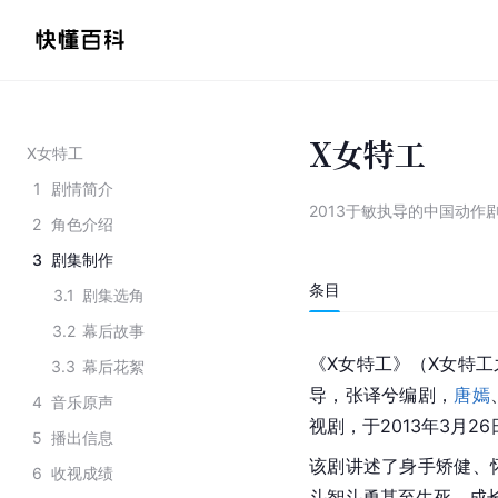
X女特工
X女特工
1
剧情简介
2013于敏执导的中国动作
2
角色介绍
3
剧集制作
条目
3.1
剧集选角
3.2
幕后故事
《X女特工》（X女特
3.3
幕后花絮
导，张译兮编剧，
唐嫣
4
音乐原声
视剧，于2013年3月2
5
播出信息
该剧讲述了身手矫健、
6
收视成绩
斗智斗勇甚至生死，成