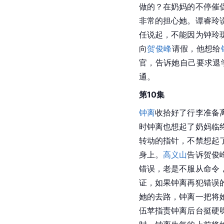
做的？在奶妈的不停催
非常的担心她。谭睿玲
任说起，不能因为钟玲
向
贺俊峰
请假，他想给
官，告诉她自己要求退
通。
第10集
钟离
收拾好了行李准备
时钟离也想起了奶妈临
转动的指针，不禁想起
身上。
高义山
告诉贺俊
错误，老是不服从命令
证，如果钟离再犯错误
她的去路，钟离一把将
伍苹指责钟离后台挺硬