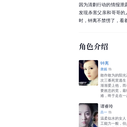
因为清剿行动的情报泄
发现杀害父亲和哥哥的
时，钟离不禁愣了，看
角色介绍
钟离
唐嫣
饰
敢作敢为的阳光
次三番死里逃生
渐渐爱上他，而
要效忠的党，最
难，终于走在一
谭睿玲
吕一
饰
温柔似水的女人
工能力一般，但