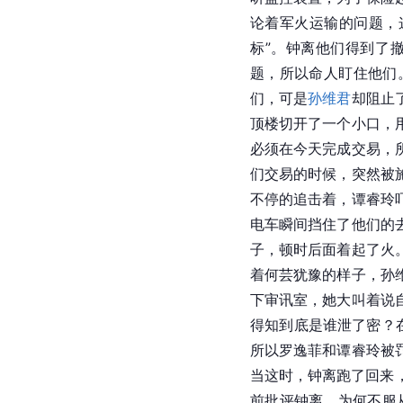
论着军火运输的问题，
标”。钟离他们得到了
题，所以命人盯住他们
们，可是
孙维君
却阻止
顶楼切开了一个小口，
必须在今天完成交易，
们交易的时候，突然被
不停的追击着，谭睿玲
电车瞬间挡住了他们的
子，顿时后面着起了火
着何芸犹豫的样子，孙
下审讯室，她大叫着说
得知到底是谁泄了密？
所以罗逸菲和谭睿玲被
当这时，钟离跑了回来
前批评钟离，为何不服