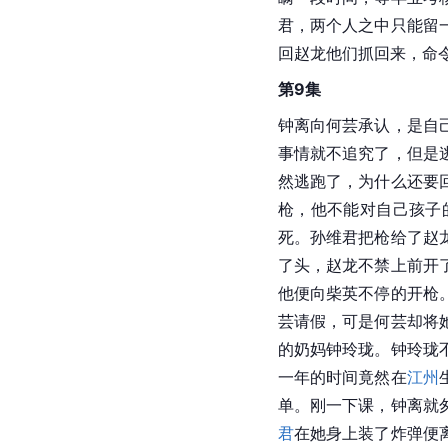
君，两个人之中只能留
回赵龙他们抓回来，命
第9集
钟离向何芸承认，是自
事情就不追究了，但是
然逃跑了，为什么还要
枪，他不能对自己孩子
死。孙维君把枪给了赵
了头，赵龙不禁上前开
他便向柴英不停的开枪
芸请假，可是何芸却将
的奶妈钟玲珑。钟玲珑
一年的时间竟然在
江州
单。刚一下课，钟离就
君
在她身上装了炸弹便