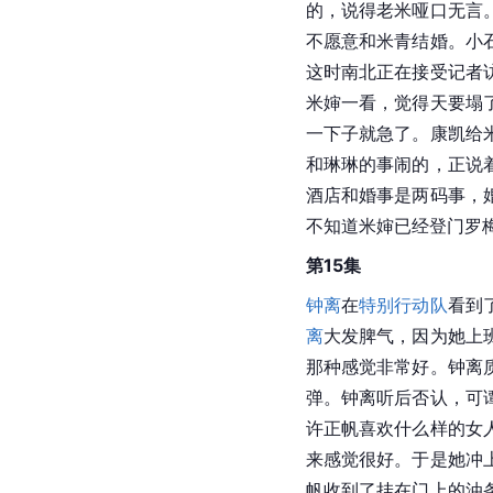
的，说得老米哑口无言
不愿意和米青结婚。小
这时南北正在接受记者
米婶一看，觉得天要塌
一下子就急了。康凯给
和琳琳的事闹的，正说
酒店和婚事是两码事，
不知道米婶已经登门罗
第15集
钟离
在
特别行动队
看到
离
大发脾气，因为她上
那种感觉非常好。钟离
弹。钟离听后否认，可
许正帆喜欢什么样的女
来感觉很好。于是她冲
帆收到了挂在门上的油