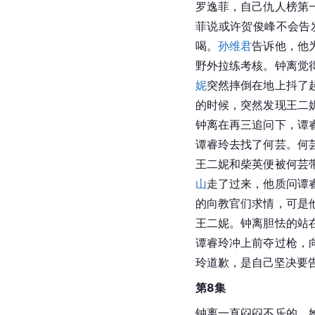
罗逸菲，自己仇人榜第
菲说或许贺俊峰不会告
喝。
孙维君
告诉他，他
野外拉练考核。钟离觉
妮
突然摔倒在地上抖了
的时候，突然发现王二
钟离在再三追问下，谭
谭睿玲去找了何芸。何
王二妮和柴英便被何芸
山
走了过来，他质问谭
的向教官们求情，可是
王二妮。钟离胆怯的站
谭睿玲冲上前夺过枪，
玲道歉，是自己坚决要
第8集
钟离一直闷闷不乐的，