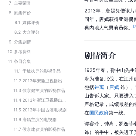
7
主要荣誉
2013年，唐嫣凭借该
8
剧集评价
同年，唐嫣获得亚洲偶像
8.1
媒体评价
[
典内地人气男演员奖。
8.2
大众评分
9
分集剧情
10
参考资料
剧情简介
11
条目合集
1925年春，孙中山先
11.1
于敏执导的影视作品
府为准备北伐，在江州
11.2
2013年安徽卫视播出的电视剧
包括
钟离
（
唐嫣
 饰）
11.3
侯京健主演的影视作品
山告诉大家。只要进入
11.4
2013年浙江卫视播出的电视剧
严格记录，成绩最差的
11.5
2013年中国古装电视剧
在
国民政府
第一线。
11.6
唐嫣主演的电视剧
谭睿玲，钟离，罗逸菲
11.7
候京建参演的影视作品
饰）的手中，被关进了