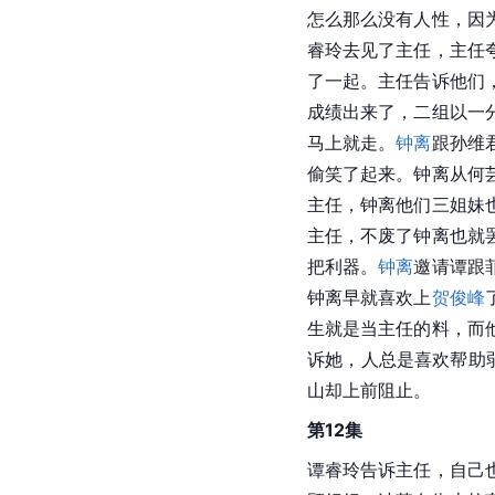
怎么那么没有人性，因
睿玲去见了主任，主任
了一起。主任告诉他们
成绩出来了，二组以一
马上就走。
钟离
跟孙维
偷笑了起来。钟离从何
主任，钟离他们三姐妹
主任，不废了钟离也就
把利器。
钟离
邀请谭跟
钟离早就喜欢上
贺俊峰
生就是当主任的料，而
诉她，人总是喜欢帮助
山却上前阻止。
第12集
谭睿玲告诉主任，自己