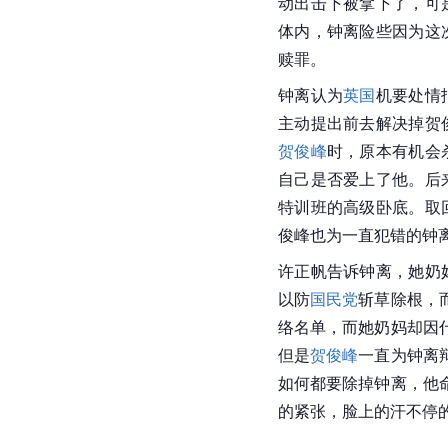
动出击下被拿下了，可
体内，钟离险些因为这
赎罪。
钟离认为
英国
机要处情
主动提出前去解决掉贺
贺俊峰
时，原本有机会
自己是否爱上了他。后
特训班的高级卧底。取
俊峰也为一直犯错的钟
许正帆告诉钟离，她奶
以防
国民党
斩草除根，
络名单，而她奶妈却因
但是
贺俊峰
一直为钟离
如何都要除掉钟离，他
的紧张，脸上的汗不停