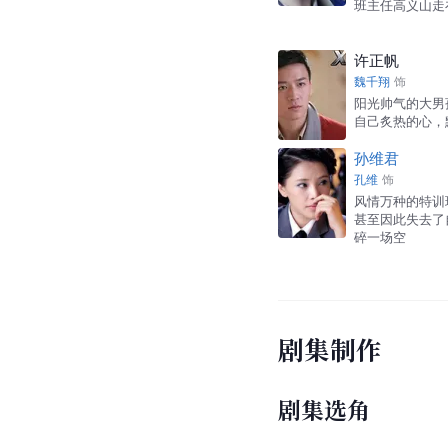
班主任高义山走
许正帆
魏千翔
饰
阳光帅气的大男
自己炙热的心，
孙维君
孔维
饰
风情万种的特训
甚至因此失去了
碎一场空
剧集制作
剧集选角