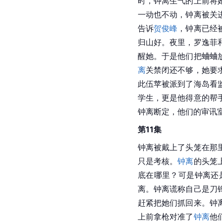
时，钟离生气的上前将
一动也不动，钟离被关
告诉
贺俊峰
，钟离已经
归山好。夜里，罗逸菲
醒她。于是他们把蛐蛐
离
关禁闭还不够，她要
此伍苹被派到了海岛看
学生，更是他得意的帮
钟离断定，他们的审讯
第11集
钟离被戴上了头笼在那
只是考核。
钟离
的头笼
底在哪里？可是钟离还
离。钟离谎称自己是刀
赶紧把她们抓回来。钟
上前拿枪对准了
钟离
他