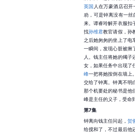
英国
人在万豪酒店召开
劝，可是钟离没有一丝
来。谭睿玲解开衣服扣
找
孙维君
教官请假，孙
之后她匆匆的坐上了电
一瞬间，发现心脏被揪
人。钱主任将她的镯子
女，如果任务中出现了
峰
一把将她按倒在墙上
交给了钟离。钟离不明
那个机要处的秘书是他
峰是主任的义子，受命
第7集
钟离向钱主任问起，
贺
给搅和了，不过最后他