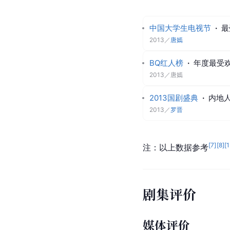
中国大学生电视节
·
最
2013
／
唐嫣
BQ红人榜
·
年度最受
2013
／
唐嫣
2013国剧盛典
·
内地
2013
／
罗晋
[
7
]
[
8
]
[
注：以上数据参考
剧集评价
媒体评价