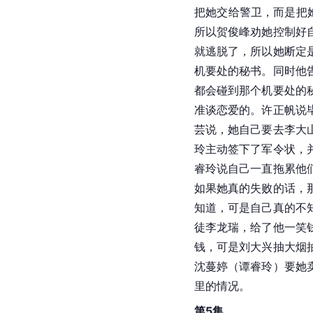
把她交给警卫，而是把
所以贺俊峰劝她控制好
就逃脱了，所以她断定
机要处的秘书。同时他
都会碰到那个机要处的
准谈恋爱的。许正帆说
芸说，她自己要去李大
玲主动签下了军令状，
睿玲说自己一直拖累他
如果她真的失败的话，
知道，可是自己真的不
徒李龙瑞，给了他一笑
钱，可是刘大兴抽大烟
沈蔓婷（谭睿玲）要她
里的情况。
第5集