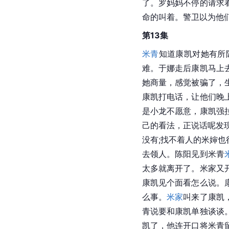
了。罗妈妈不停的请求
命的叫着。警卫以为他
第13集
米青
知道康凯对她有所
难。于娜走后康凯马上
她商量，感觉被骗了，
康凯打电话，让他们晚
是小龙不愿意，康凯强
己的看法，正说话呢发
没有;找不着人的米婶
去领人。陈阳见到米青
太多就离开了。米家又
康凯见个面看怎么说。
么事。
米家
叫来了康凯
青说要和康凯单独谈谈
凯了，他连开口将米青