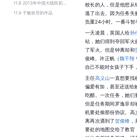
11.8
2013年中国大陆民初时代的古装电视剧
校长的人，但是他想从
11.9
于敏执导的作品
逃了出去。因为任务失
负重24小时。一番斗
一天凌晨，英国人给
孙
站，她们得到夺回军火
了军火。但是钟离却和
俊峰。许正帆（
魏千翔
自己不能对女孩子下手
主任
高义山
一直想要找
偏爱有加，甚至还送给
吃醋。一次任务，她们
但是任务期间罗逸菲却
机要处偷那份协议。高
离再次遇到了
贺俊峰
，
要处的地图交给了教官