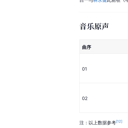
吕一与
林永健
此前在《
音乐原声
曲序
01
02
[
12
]
注：以上数据参考