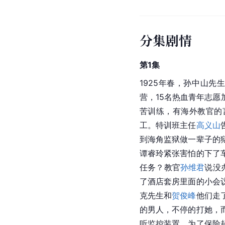
分集剧情
第1集
1925年春，孙中山
营，15名热血青年志
苦训练，有海外教官的
工。特训班主任
高义山
到海角监狱做一辈子的
谭睿玲紧张害怕的下了
任务？教官
孙维君
说没
了酒店套房里面的小会
克先生和
贺俊峰
他们走
的男人，不停的打她，
听监控装置，为了保险