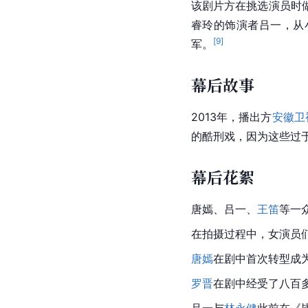
该剧片方在挑选演员时
睿玲的饰演者
吕一
，从
[
9
]
军。
幕后故事
2013年，播出方
安徽卫
的酷刑戏，因为这些过
幕后花絮
唐嫣、吕一、
王笛
等一
在拍摄过程中，女演员
唐嫣
在剧中首次转型成
罗晋
在剧中经受了八百