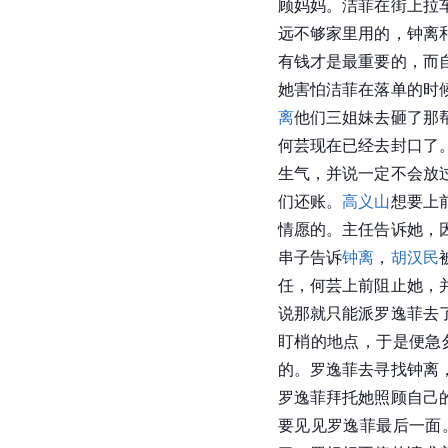
顾妈妈。洁菲在街上拉
远不够家里用的，钟离
有钱才是最重要的，而
她害怕洁菲在落单的时
离
他们三姐妹去砸了那
何芸现在已经去封口了
生气，并说一定不会放
们还账。
高义山
想要上
情愿的。主任告诉她，
串子告诉
钟离
，
胡汉民
任，何芸上前阻止她，
说那就只能派罗逸菲去
盯梢的地点，于是便急
的。罗逸菲去寻找钟离
罗逸菲拜托她照顾自己
要见见罗逸菲最后一面