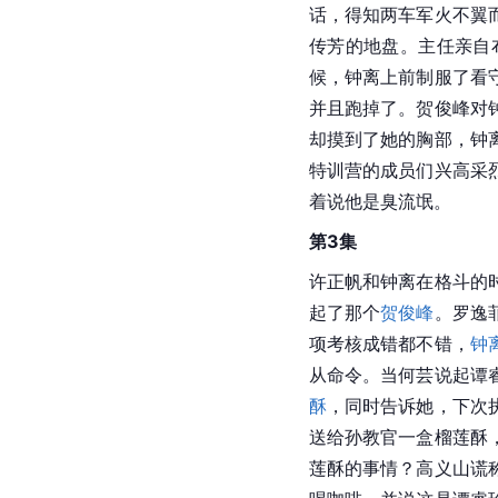
话，得知两车军火不翼
传芳的地盘。主任亲自
候，钟离上前制服了看
并且跑掉了。贺俊峰对
却摸到了她的胸部，钟
特训营的成员们兴高采
着说他是臭流氓。
第3集
许正帆和钟离在格斗的
起了那个
贺俊峰
。罗逸
项考核成错都不错，
钟
从命令。当何芸说起谭
酥
，同时告诉她，下次
送给孙教官一盒榴莲酥
莲酥的事情？高义山谎