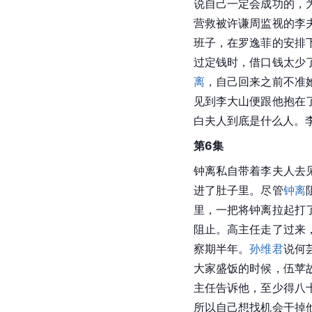
说自己一定会成功的，
营救被许谦周监视的李
班子，在罗逸菲的安排
过定钱时，借口钱太少
离
，自己回来之前不准
见到李大山便跟他抱在
白夫人到底是什么人。
第6集
钟离私自带着李夫人去
进了肚子里。尽管
钟离
里，一把将钟离拉起打
阻止。高主任走了过来
察期半年。
孙维君
说何
大家盛饭的时候，伍苹
主任告诉他，至少得八
所以自己想找机会干掉