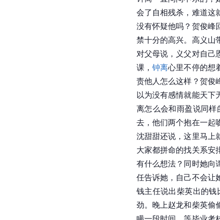
会了自相残杀，难道这
没有怀疑他吗？贺俊峰
禁十分的高兴。高义山
对父母说，义父对自己
课，
钟离
心里不停的想
责他人怎么这样？贺俊
以为没有感情就能天下
离怎么会和雨盈说同样
去，他们两个抱在一起
沈甜甜还说，这里马上
大家都拼命的找关系安
有什么想法？同时她向
任告诉她，自己不会让
钱主任说出柴英出的钱
劲。晚上赵龙和柴英偷
瞒一段时间，等毕业考