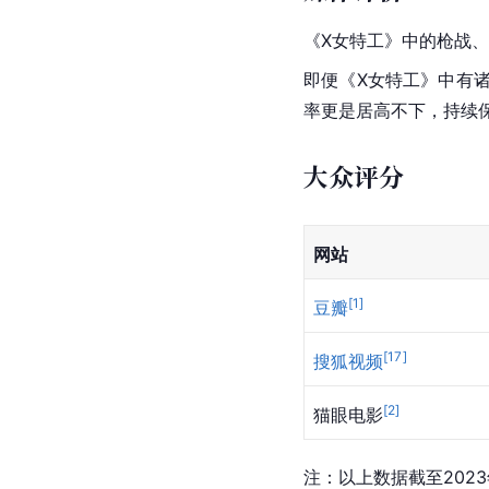
《
X女特工
》中的枪战、
即便《X女特工》中有
率更是居高不下，持续
大众评分
网站
[
1
]
豆瓣
[
17
]
搜狐视频
[
2
]
猫眼电影
注：以上数据截至2023