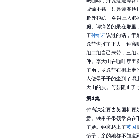
喝咖啡，并说这是谭睿
成绩不错，只是谭睿玲
野外拉练，各组三人必
腿。谭痛苦的呆在那里
了
孙维君
说过的话，于
逸菲也掉了下去。钟离
组二组自己来带，三组
件。李大山在咖啡厅里
了雨，罗逸菲在街上走
人便晕乎乎的坐到了塌
大山的皮。何芸阻止了
第4集
钟离决定要去英国机要
意。钱串子带领学员在
了她。钟离爬上了
英国
镜子，多的她都不知道