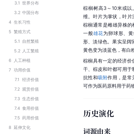
3.1
世界分布
棕榈树高3～10米或
3.2
中国分布
维。叶片为掌状，叶片深
4
生长习性
棕榈通常是雌雄异株的
5
繁殖方式
一般
雄花
为卵球形、黄
5.1
自然繁殖
形、淡绿色。果实呈阔肾
黄色变为淡蓝色，有白
5.2
人工繁殖
6
人工种植
棕榈具有一定的经济价
干、棕皮和叶都可用于
7
功用价值
抗性和
吸附
作用，是常
7.1
经济价值
可作为医药原料用于药
7.2
观赏价值
7.3
生态价值
7.4
食用价值
历史演化
7.5
药用价值
8
延伸文化
词源由来