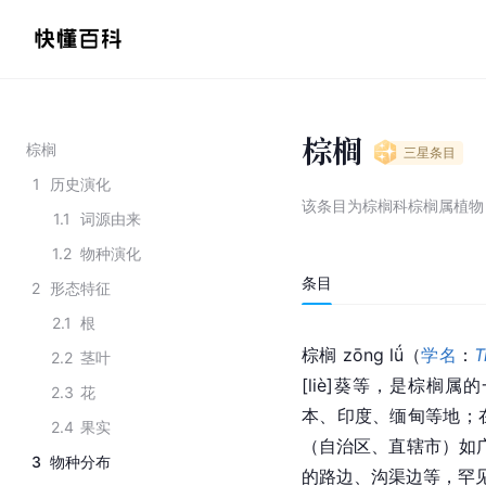
棕榈
棕榈
三星
条目
1
历史演化
该条目为
棕榈科棕榈属植物
1.1
词源由来
1.2
物种演化
条目
2
形态特征
2.1
根
棕榈 zōng lǘ（
学名
：
T
2.2
茎叶
[liè]葵等，是棕榈
2.3
花
本、印度、缅甸等地；
2.4
果实
（自治区、直辖市）如
3
物种分布
的路边、沟渠边等，罕