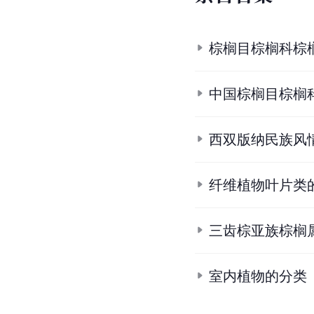
棕榈目棕榈科棕
中国棕榈目棕榈
西双版纳民族风
纤维植物叶片类
三齿棕亚族棕榈
室内植物的分类