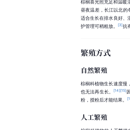
棕榈喜光照充足和温暖
昼夜温差，长江以北的
适合生长在排水良好、
[
3
]
护管理可稍粗放。
抗
繁殖方式
自然繁殖
棕榈科植物生长速度慢
[
14
]
[
15
]
也无法再生长。
[
粉
，授粉后才能结果。
人工繁殖