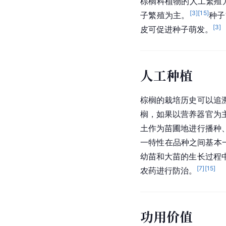
棕榈科
植物的人工繁殖
[
3
]
[
15
]
子繁殖为主。
种子
[
3
]
皮可促进种子萌发。
人工种植
棕榈的栽培历史可以追
榈，如果以营养器官为
土作为苗圃地进行播种
一特性在品种之间基本
幼苗和大苗的生长过程
[
7
]
[
15
]
农药进行防治。
功用价值