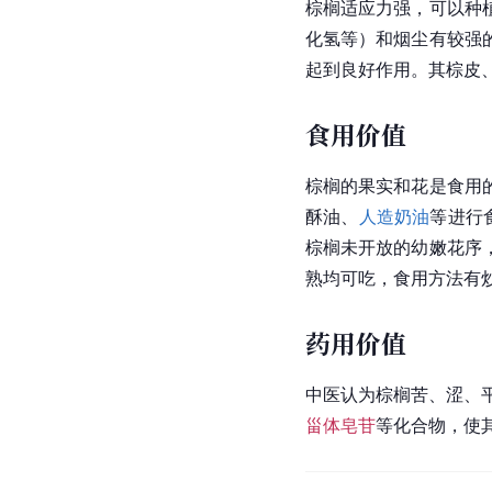
棕榈适应力强，可以种
化氢等）和烟尘有较强
起到良好作用。其棕皮
食用价值
棕榈的果实和花是食用
酥油、
人造奶油
等进行
棕榈未开放的幼嫩花序
熟均可吃，食用方法有
药用价值
中医认为棕榈苦、涩、
甾体皂苷
等化合物，使