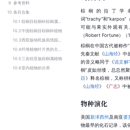
9
参考资料
棕榈的
拉丁学
10
条目合集
词“trachy”和“ka
10.1
棕榈目棕榈科棕榈属植物
可能与果实外观有关
10.2
中国棕榈目棕榈科植物
（Robert Fortune）
10.3
西双版纳民族风情园中的植物标本
棕榈在中国古代被称作“椶
10.4
纤维植物叶片类的主要品种
先秦文献《
山海经
》中
10.5
三齿棕亚族棕榈属植物
的音义略同于《
说文解
10.6
室内植物的分类
榈“皮如丝缕，总总然
目
》释名棕榈，又称栟
《
山海经
》《
广志
》中
物种演化
美国
新泽西州
及南亚
婆
物最早的化石记录，该