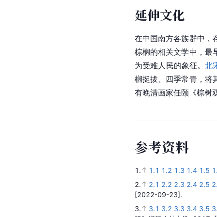
延伸文化
在中国南方各族群中，
棕榈的相关文学中，最
为受难人民的象征。
北
榈挺拔、四季常青，将
有晚清画家任颐《棕树
参
考
资
料
1.
1.1
1.2
1.3
1.4
1.5
1
2.
2.1
2.2
2.3
2.4
2.5
2
[2022-09-23].
3.
3.1
3.2
3.3
3.4
3.5
3