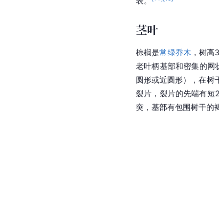
表。
茎叶
棕榈是
常绿乔木
，树高
老叶柄基部和密集的网
圆形或近圆形），在树干
裂片，裂片的先端有短
突，基部有包围树干的