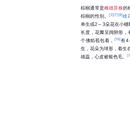
棕榈通常是
雌雄异株
的
[
2
]
[
7
]
[
8
]
棕榈的性别。
雄
单生或2～3朵花在小
长度，花瓣呈阔卵形，
[
16
]
个佛焰苞包着，
有4
生，花朵为球形，着生
[
雄蕊，心皮被银色毛。