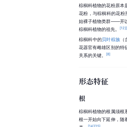
棕榈科植物的花粉原本
花粉，与棕榈科的花粉
始裸子植物类群——开
[
12
]
棕榈科植物的祖先。
棕榈科中的
贝叶棕族
（
花器官有雌雄区别的特
[
8
]
关系的关键。
形态特征
根
棕榈科
植物的根属
须根
根一开始向下延伸，随
[
14
]
[
15
]