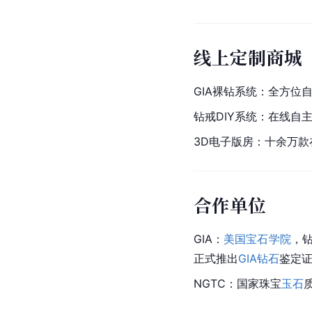
线上定制商城
GIA
裸钻
系统：全方位
钻戒DIY系统：在线自
3D电子版房：十余万
合作单位
GIA：
美国宝石学院
，钻
正式推出
GIA钻石
鉴定
NGTC
：国家珠宝
玉石