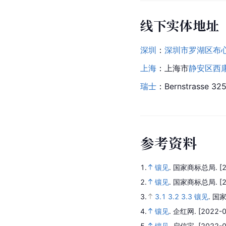
线下实体地址
深圳
：
深圳市罗湖区
布
上海
：
上海市
静安区
西
瑞士
：Bernstrasse 325
参
考
资
料
1.
镶见
.
国家商标总局.
[
2.
镶见
.
国家商标总局.
[
3.
3.1
3.2
3.3
镶见
.
国家
4.
镶见
.
企红网.
[2022-0
5.
镶见
.
启信宝.
[2022-0