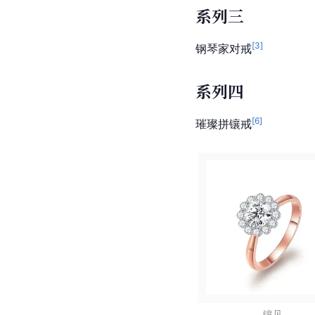
系列三
[
3
]
钢琴家对戒
系列四
[
6
]
璀璨拼镶戒
镶见