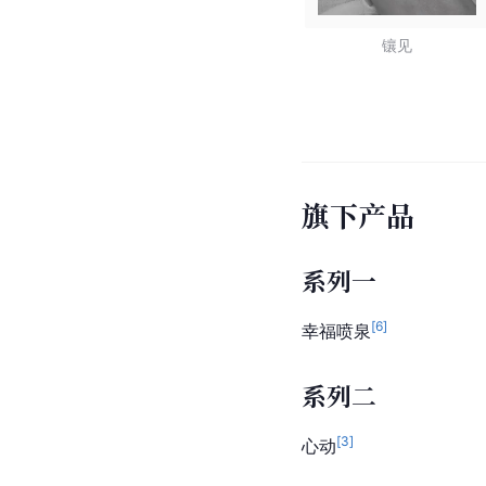
镶见
旗下产品
系列一
[
6
]
幸福喷泉
系列二
[
3
]
心动