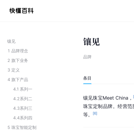
镶见
镶见
1
品牌理念
品牌
2
旗下业务
3
定义
条目
4
旗下产品
4.1
系列一
镶见珠宝Meet China，
4.2
系列二
珠宝定制品牌。经营范
4.3
系列三
[
6
]
等。
4.4
系列四
5
珠宝智能定制