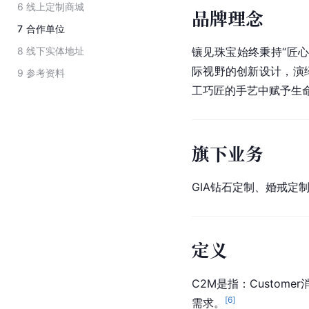
6
线上定制商城
品牌理念
7
合作单位
8
线下实体地址
镶见珠宝始终秉持“匠
际视野的创新设计，演
9
参考资料
工巧匠的手艺中赋予生
旗下业务
GIA钻石定制、婚戒定
定义
C2M是指：Custom
[
6
]
需求。