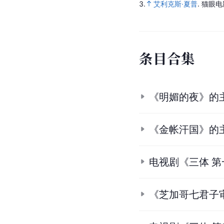
3.
艾利克斯·夏普
.
猫眼电
条
目
合
集
《明媚的夜》的
《金帐汗国》的
电视剧《三体 
《芝加哥七君子