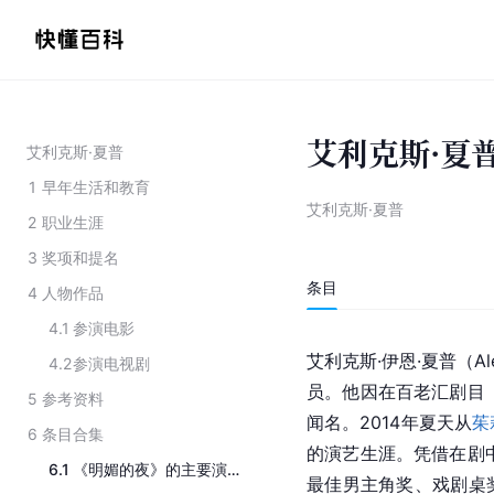
艾利克斯·夏
艾利克斯·夏普
1
早年生活和教育
艾利克斯·夏普
2
职业生涯
3
奖项和提名
条目
4
人物作品
4.1
参演电影
艾利克斯·伊恩·夏普（Ale
4.2
参演电视剧
员。他因在百老汇剧目
5
参考资料
闻名。2014年夏天从
茱
6
条目合集
的演艺生涯。凭借在剧
6.1
《明媚的夜》的主要演员
最佳男主角奖、戏剧桌