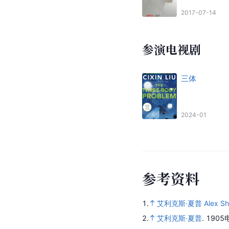
2017-07-14
参演电视剧
三体
2024-01
参
考
资
料
1.
艾利克斯·夏普 Alex Sh
2.
艾利克斯·夏普
.
1905