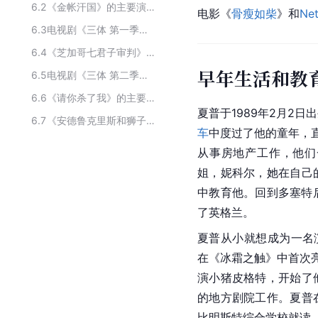
6.2
《金帐汗国》的主要演员
电影《
骨瘦如柴
》和
Net
6.3
电视剧《三体 第一季》主要演员
6.4
《芝加哥七君子审判》的主要演员
早年生活和教
6.5
电视剧《三体 第二季》的主要演员
6.6
《请你杀了我》的主要演员
夏普于1989年2月2日
6.7
《安德鲁克里斯和狮子》的主要演员
车
中度过了他的童年，
从事房地产工作，他们
姐，妮科尔，她在自己
中教育他。回到多塞特
了英格兰。
夏普从小就想成为一名
在《冰霜之触》中首次
演小猪皮格特，开始了
的地方剧院工作。夏普
比明斯特综合学校就读