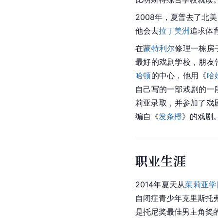
2008年，夏普去了北
他会去
拉丁美洲
追求体
在
蒙特利尔
修理一栋房
最好的戏剧学校，朋友
哈顿
的中心，他用《
哈
自己写的一部戏剧的一
莉亚录取，并参加了戏
编自《
发条橙
》的戏剧。
职业生涯
2014年夏天从
茱莉亚学
自闭症青少年克里斯托弗
是托尼奖最佳男主角奖的