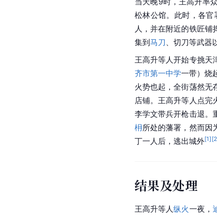
当天晚9时，王高升率
松林公馆。此时，各官
人，并在附近的铁匠铺
集到
马刀
、切刀等武器
王高升等人开始专挑天
齐市第一中学
一带）烧
火势也起，全街荡然无
店铺。
王高升
等人点完
李学文带兵开枪击退。
枏
所处的藩署，然而因
[
1
]
[
丁一人后，逃出城外
结果及处理
王高升等人
纵火
一夜，