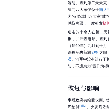
混乱。直到第二天天亮
津门八大家仅位于
南大
为“火烧津门八大家”或
兑换商票，一度引发
挤
逃走的十余人在第二天
报，并严查电邮。直到
（1910年）九月到十月
魁被免去新疆
巡抚
之职
员
。清军中没有进行干
防，不遗余力”晋升为标
恢复与影响
事后政府共给受灾商户发
[
1
]
[
2
]
库垫付
。火灾后依