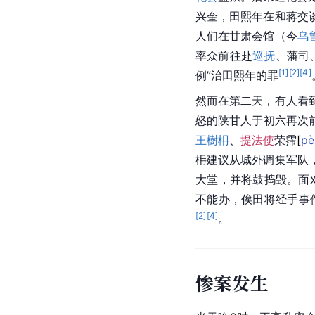
兴奎，田熙年在和蒋交
人们在甘肃会馆（今
乌
率众前往赴
巡抚
、藩司
[
1
]
[
2
]
[
4
]
例”治田熙年的罪
然而在第二天，有人看
怒的陕甘人于初六再次
王樹枏
、
提法使
荣
霈
[
pè
枏建议从城外调集军队
大堂，并将鼓捣毁。面
不能办，俟田将经手事
[
2
]
[
4
]
。
惨案发生