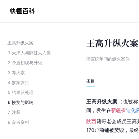
王高升纵火案
王高升纵火案
1
天津人与陕甘人入疆
清宣统年间的纵火案件
2
矛盾初现与升级
3
导火索
条目
4
惨案发生
5
结果及处理
王高升纵火案
（也被称
6
恢复与影响
间，发生在
新疆省
迪化
7
注释
陕西
籍
哥老会
成员王高
8
参考资料
170户商铺被焚毁，最