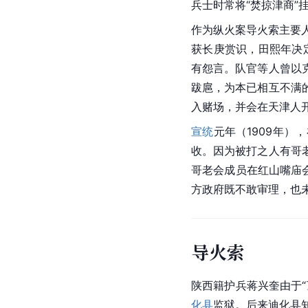
兵士时常将“焚掠津商”
作为纵火案导火索主要
获
长庚
赏识，田熙年决
有怨言。队官等人曾以
跋扈，为本已相互不满
入赌场，并会在天津人
宣统
元年（1909年）
收。因为被打之人有哥
哥老会成员在红山嘴庙
方政府既不敢审理，也
导火索
陕西籍护兵蒋兴奎由于
化县
监狱。后来迪化县