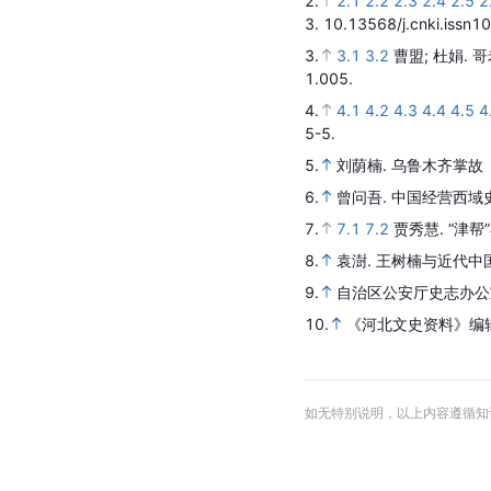
2.
2.1
2.2
2.3
2.4
2.5
2
3.
10.13568/j.cnki.issn
3.
3.1
3.2
曹盟; 杜娟.
哥
1.005.
4.
4.1
4.2
4.3
4.4
4.5
4
5-5.
5.
刘荫楠.
乌鲁木齐掌故
6.
曾问吾.
中国经营西域
7.
7.1
7.2
贾秀慧.
“津帮
8.
袁澍.
王树楠与近代中
9.
自治区公安厅史志办公
10.
《河北文史资料》编
如无特别说明，以上内容遵循知识共享