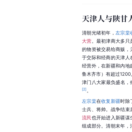
天津人与陕甘
清朝
光绪
初年，
左宗棠
大营
。最初津商大多只
的物资被交易给商贩，
于交际和经商的天津人
经营外，在新疆和内地
鲁木齐市
）有超过120
津门八大家最负盛名，
[
2
]
。
左宗棠
在
收复新疆
时除
士兵、将帅。战争结束
流民
也开始进入新疆谋
组成部分。
清朝末年
，