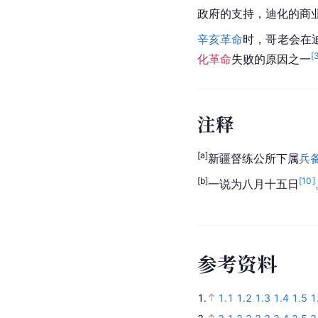
政府的支持，迪化的商
辛亥革命
时，
哥老会
在
[
化革命
失败的原因之一
注释
[a]
新疆督练公所下属
兵
[b]
[
10
]
一说为八月十五日
参
考
资
料
1.
1.1
1.2
1.3
1.4
1.5
1