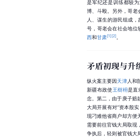
是军纪还是训练都较为
博、斗殴。另外，
哥老
人、谋生的游民组成，
号，哥老会在社会地位
[
1
]
[
2
]
西
和
甘肃
。
矛盾初现与升
纵火案主要因
天津
人和
新疆布政使
王樹枏
是直
念。第二，由于
庚子赔
大局开展有对“资本殷
现刁难他省商户却方便
需要前往官钱大局取现
争执后，轻则被官钱大