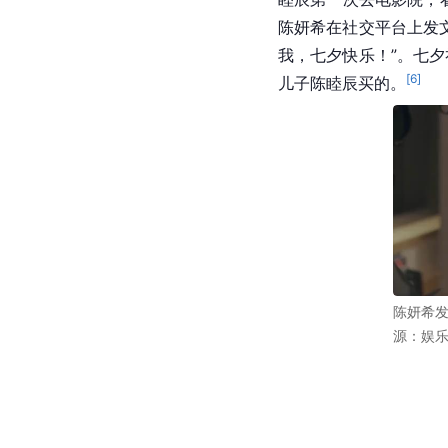
陈妍希在社交平台上发
我，七夕快乐！”。七
[
6
]
儿子陈睦辰买的。
陈妍希发