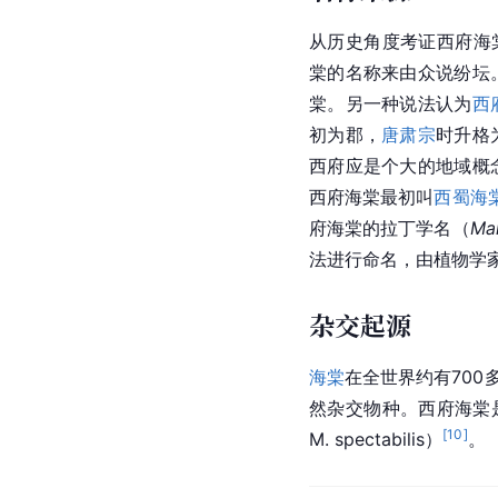
从历史角度考证西府海
棠的名称来由众说纷坛
棠。另一种说法认为
西
初为郡，
唐肃宗
时升格
西府应是个大的地域概
西府海棠最初叫
西蜀海
府海棠的拉丁学名（
Ma
法进行命名，由植物学家
杂交起源
海棠
在全世界约有700
然杂交物种。西府海棠是其
[
10
]
M. spectabilis）
。