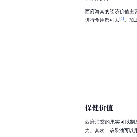
西府海棠的经济价值主
[
2
]
进行食用都可以
。加