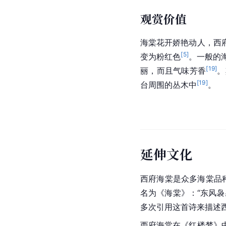
保健价值
西府海棠的果实可以制
力。其次，该果油可以
观赏价值
海棠花开娇艳动人，西
[
5
]
变为粉红色
。一般的
[
19
]
丽，而且气味芳香
。
[
19
]
台周围的丛木中
。