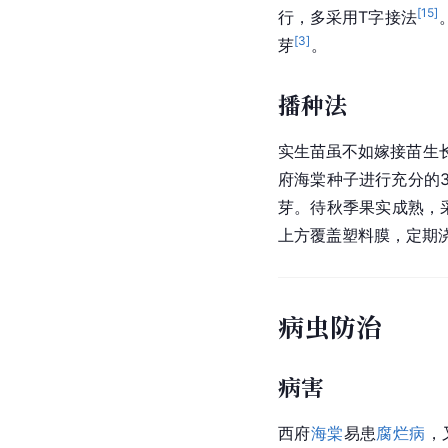
[
15
]
行，多采用T字接法
[
3
]
芽
。
播种法
实生苗虽不如嫁接苗生
府海棠种子进行充分的
芽。待秋季果实成熟，
上方覆盖塑料膜，定期
病虫防治
病害
西府
海棠
易患
腐烂病
，