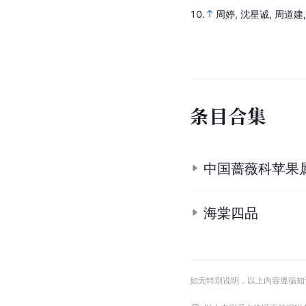
参
考
资
料
1.
1.1
1.2
1.3
1.4
1.5
张
2.
2.1
2.2
2.3
刘朝亮.
3.
3.1
3.2
3.3
3.4
3.5
3
10-04].
4.
陈金铭主编.
《药用植
5.
5.1
5.2
5.3
5.4
蒋良
6.
6.1
6.2
6.3
6.4
西府
7.
7.1
7.2
7.3
7.4
7.5
8.
朋星.
海棠、西府海棠
9.
9.1
9.2
西府海棠
[EB/
10.
周婷, 沈星诚, 周道建,