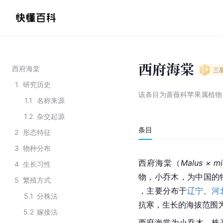
西府海棠
西府海棠
三
1
研究历史
该条目为
蔷薇科苹果属植物
1.1
名称来源
1.2
杂交起源
条目
2
形态特征
3
物种分布
西府海棠（
Malus × m
4
生长习性
物，小乔木，为中国的
5
繁殖方式
，主要分布于
辽宁
、
河
5.1
分株法
抗寒，生长的海拔范围为1
5.2
嫁接法
西府海棠为小乔木，株高