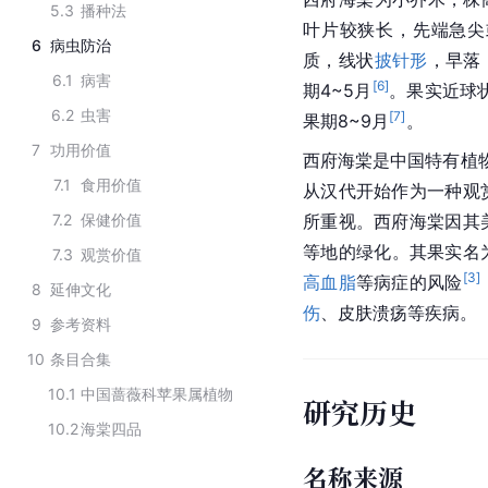
5.3
播种法
叶片较狭长，先端急尖
6
病虫防治
质，线状
披针形
，早落
6.1
病害
[
6
]
期4~5月
。果实近球状
6.2
虫害
[
7
]
果期8~9月
。
7
功用价值
西府海棠是中国特有植物
7.1
食用价值
从汉代开始作为一种观
7.2
保健价值
所重视。西府海棠因其
等地的绿化。其果实名
7.3
观赏价值
[
3
]
高血脂
等病症的风险
8
延伸文化
伤
、皮肤溃疡等疾病。
9
参考资料
10
条目合集
10.1
中国蔷薇科苹果属植物
研究历史
10.2
海棠四品
名称来源