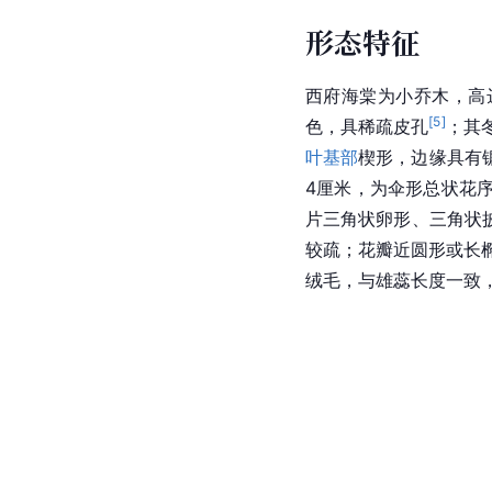
形态特征
西府海棠为小乔木，高达
[
5
]
色，具稀疏皮孔
；其
叶基部
楔形，边缘具有锯
4厘米，为伞形总状花
片三角状卵形、三角状
较疏；花瓣近圆形或长椭
绒毛，与雄蕊长度一致，