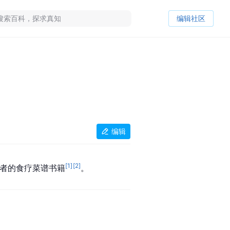
编辑社区
编辑
[
1
]
[
2
]
患者的食疗菜谱书籍
。