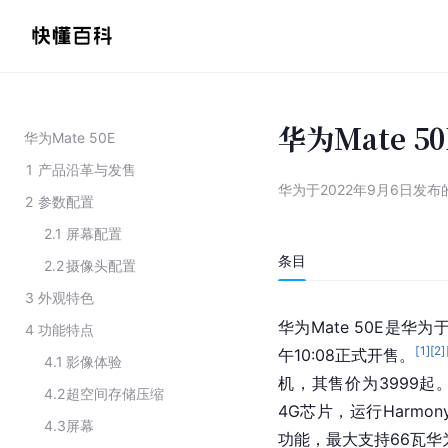
华为Mate 50
华为Mate 50E
1
产品沿革与发售
华为于2022年9月6日发
2
参数配置
2.1
屏幕配置
条目
2.2
摄像头配置
3
外观特色
华为Mate 50E是华为
4
功能特点
[
1
]
[
2
]
午10:08正式开售。
4.1
影像体验
机，其售价为3999起
4.2
超空间存储压缩
4G芯片，运行Harmon
4.3
屏幕
功能，最大支持66瓦华