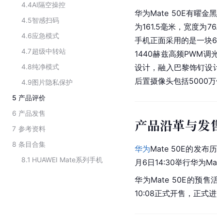
4.4
AI隔空操控
华为Mate 50E有
4.5
智感扫码
为161.5毫米，宽度为7
4.6
应急模式
手机正面采用的是一块6
4.7
超级中转站
1440赫兹高频PWM
4.8
纯净模式
设计，融入巴黎饰钉设计
后置摄像头包括5000
4.9
图片隐私保护
5
产品评价
6
产品发售
产品沿革与发
7
参考资料
8
条目合集
华为
Mate 50E的发
8.1
HUAWEI Mate系列手机
月6日14:30举行华为
华为Mate 50E的预售
10:08正式开售，正式