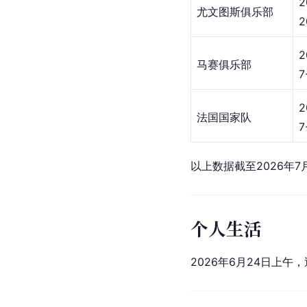
尤文图斯俱乐部
2
2
马赛俱乐部
7
2
法国国家队
7
以上数据截至2026年7
个人生活
2026年6月24日上午