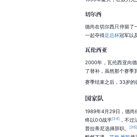
切尔西
德尚在切尔西只停留了一
一起夺得
足总杯
冠军以
瓦伦西亚
2000年，
瓦伦西亚
向德
了替补，虽然那个赛季
赛季结束之后，33岁的
国家队
1989年4月29日，德
[
34
]
终以0:0战平
，不过
[
36
]
普拉蒂尼选择辞职。
黯然下课，
艾梅·雅凯
接