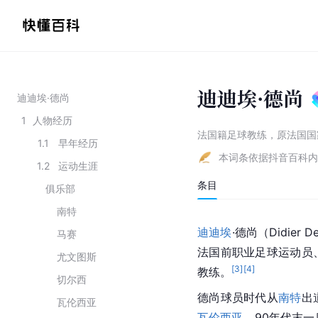
迪迪埃·德尚
迪迪埃·德尚
1
人物经历
法国籍足球教练，原法国国
1.1
早年经历
本词条依据抖音百科内
1.2
运动生涯
条目
俱乐部
南特
迪迪埃
·德尚（Didier 
马赛
法国前职业足球运动员
尤文图斯
[
3
]
[
4
]
教练。
切尔西
德尚球员时代从
南特
出
瓦伦西亚
瓦伦西亚
，90年代末