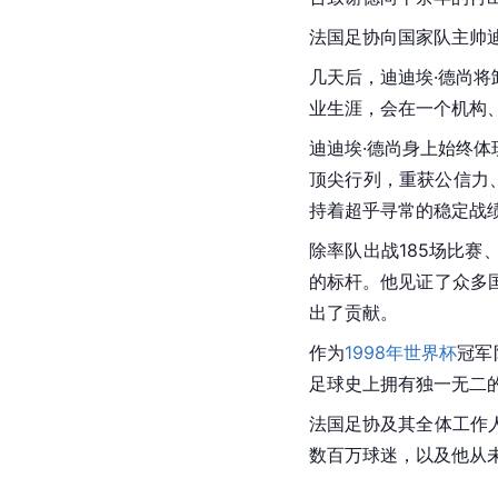
法国足协向国家队主帅迪
几天后，迪迪埃·德尚
业生涯，会在一个机构
迪迪埃·德尚身上始终
顶尖行列，重获公信力、
持着超乎寻常的稳定战
除率队出战185场比赛
的标杆。他见证了众多
出了贡献。
作为
1998年世界杯
冠军
足球史上拥有独一无二
法国足协及其全体工作
数百万球迷，以及他从