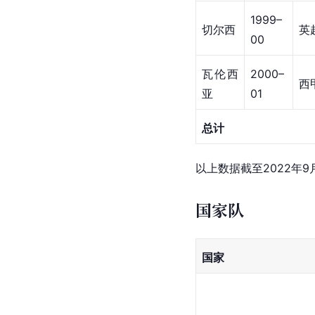
1999–
切尔西
英
00
瓦伦西
2000–
西
亚
01
总计
以上数据截至2022年9
国家队
国家