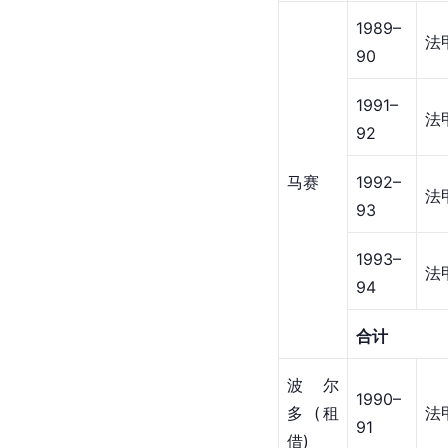
1989–
法
90
1991–
法
92
马赛
1992–
法
93
1993–
法
94
合计
波尔
1990–
多
 (租
法
91
借)