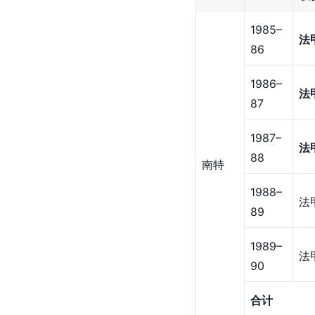
1985–
法
86
1986–
法
87
1987–
法
88
南特
1988–
法
89
1989–
法
90
合计