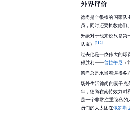
外界评价
德尚是个很棒的国家队
员，同时还要执教他们
升级对于他来说只是第
[
112
]
队友）
过去他是一位伟大的球
得胜利——
普拉蒂尼
（
德尚总是承当着连接各
场外生活德尚的妻子克劳德
年，德尚在南特效力时和
是一个非常注重隐私的
员们的太太团在
俄罗斯