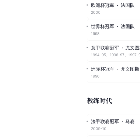
欧洲杯冠军
·
法国队
2000
世界杯冠军
·
法国队
1998
意甲联赛冠军
·
尤文图
1994-95
、
1996-97
、
1997-
洲际杯冠军
·
尤文图斯
1996
教练时代
法甲联赛冠军
·
马赛
2009-10