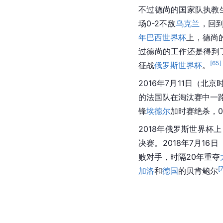
不过德尚的国家队执教
场0-2不敌
乌克兰
，回到
年巴西世界杯
上，德尚
过德尚的工作还是得到了
[
65
]
征战
俄罗斯世界杯
。
2016年7月11日（
的法国队在淘汰赛中一
锋
埃德尔
加时赛绝杀，
2018年俄罗斯世界杯
决赛。2018年7月16
败对手，时隔20年重夺
[
加洛
和
德国
的贝肯鲍尔