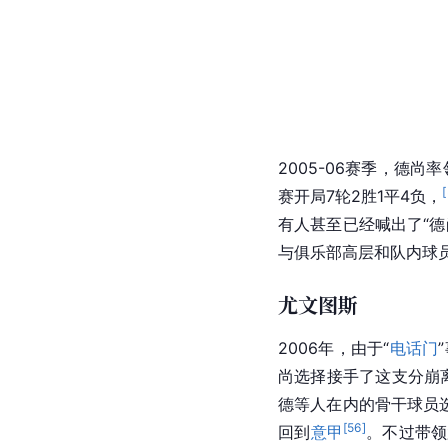
2005-06赛季，德
[
赛开局7轮2胜1平4负，
有人甚至已经喊出了“德
与俱乐部高层和队内球
尤文图斯
2006年，由于“
电话门
尚选择接手了这支分崩
德等人在内的骨干球员
[
56
]
回到
意甲
。不过带领