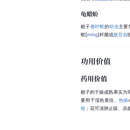
龟蜡蚧
栀子
卷叶螟
的
幼虫
主要
螟
[
míng
]
杆菌或
敌百虫
功用价值
药用价值
栀子的干燥成熟果实为
要用于湿热黄疸、
热病
疮
；花可清肺止咳、凉