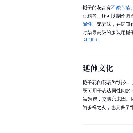
栀子的花含有
乙酸苄酯
香精等，还可以制作调
碱性
、无异味，在民间
时染最高级的服装用栀
[
2
]
[
4
]
[
19
]
延伸文化
栀子花的花语为“持久
既可用于表达同性间的
虽为赠，交情永未因。
为参禅之友，也具备了“