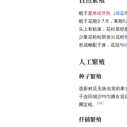
栀子是
雌雄异熟
（
雄蕊
栀子花期3-7月，果期
头
上有粘液，
花柱
基部
少量花粉粒萌发出
花粉
形成雌配子体，花冠与
人工繁殖
种子繁殖
选新鲜且无病虫害的果
子连同细沙均匀播在苗
[
14
]
圃定植。
扦插繁殖