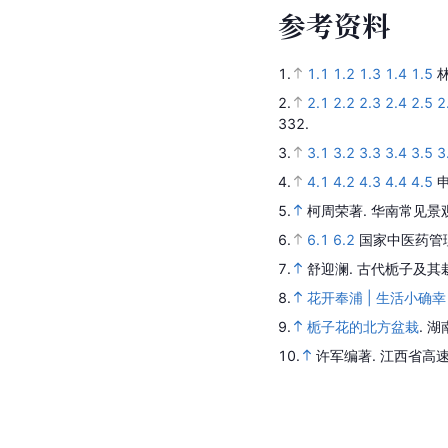
参
考
资
料
1.
1.1
1.2
1.3
1.4
1.5
2.
2.1
2.2
2.3
2.4
2.5
2
332.
3.
3.1
3.2
3.3
3.4
3.5
3
4.
4.1
4.2
4.3
4.4
4.5
5.
柯周荣著.
华南常见景
6.
6.1
6.2
国家中医药管
7.
舒迎澜.
古代栀子及其
8.
花开奉浦 | 生活小确
9.
栀子花的北方盆栽
.
湖
10.
许军编著.
江西省高