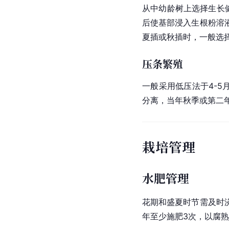
从中幼龄树上选择生长
后使基部浸入
生根粉
溶
夏插或秋插时，一般选
压条繁殖
一般采用低压法于4-
分离，当年秋季或第二
栽培管理
水肥管理
花期和盛夏时节需及时
年至少施肥3次，以腐