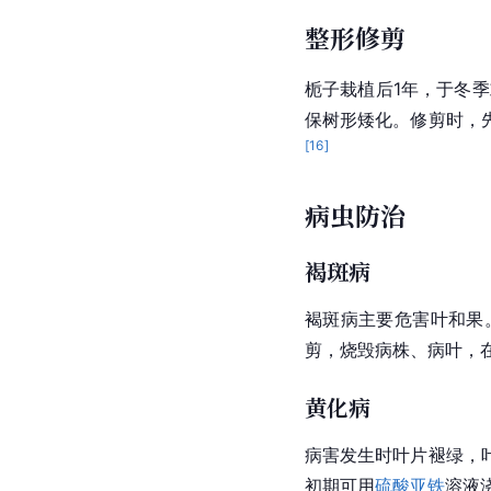
整形修剪
栀子栽植后1年，于冬
保树形矮化。修剪时，
[
16
]
病虫防治
褐斑病
褐斑病主要危害叶和果
剪，烧毁病株、病叶，
黄化病
病害发生时叶片褪绿，
初期可用
硫酸亚铁
溶液