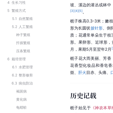
4
生长习性
坡、溪边的灌丛或林中
5
繁殖方式
[
3
]
[
4
]
[
5
]
。
5.1
自然繁殖
栀子株高0.3-3米；
5.2
人工繁殖
形为长圆状
披针形
、倒
种子繁殖
质；花通常单朵生于枝
形。果卵形、近球形，
扦插繁殖
[
月，果期5月至翌年2月
压条繁殖
栀子花大而美丽、芳香
6
栽培管理
花香型化妆品和香皂香
6.1
水肥管理
烦、
肝火
目赤、头痛、
6.2
整形修剪
6.3
病虫防治
褐斑病
历史记载
黄化病
龟蜡蚧
栀子始见于
《神农本草