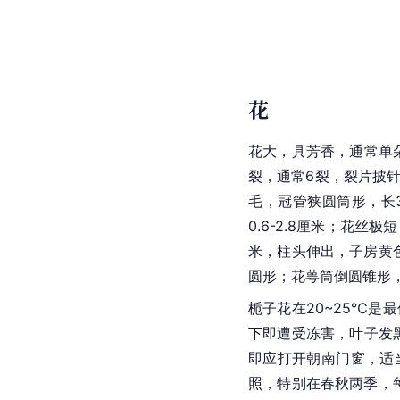
花
花大，具芳香，通常单朵
裂，通常6裂，裂片披针
毛，冠管狭圆筒形，长3
0.6-2.8厘米；花丝极
米，柱头伸出，子房黄
圆形；花萼筒倒圆锥形，
栀子花在20~25℃是
下即遭受冻害，叶子发
即应打开朝南门窗，适
照，特别在春秋两季，