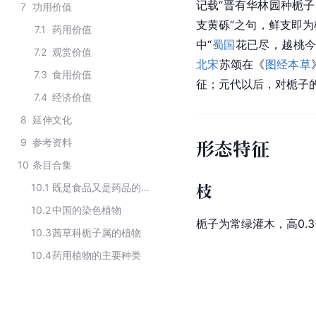
记载“晋有华林园种栀子
7
功用价值
支黄砾”之句，鲜支即为
7.1
药用价值
中“
蜀国
花已尽，越桃今
7.2
观赏价值
北宋
苏颂
在《
图经本草
7.3
食用价值
征；元代以后，对栀子
7.4
经济价值
8
延伸文化
形态特征
9
参考资料
10
条目合集
枝
10.1
既是食品又是药品的物品名单
10.2
中国的染色植物
栀子为常绿灌木，高0.
10.3
茜草科栀子属的植物
10.4
药用植物的主要种类