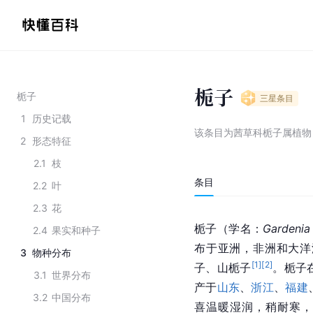
栀子
栀子
三星
条目
1
历史记载
该条目为
茜草科栀子属植物
2
形态特征
2.1
枝
条目
2.2
叶
2.3
花
栀子（学名：
Gardenia
2.4
果实和种子
布于亚洲，非洲和大洋
3
物种分布
[
1
]
[
2
]
子、山栀子
。栀子
3.1
世界分布
产于
山东
、
浙江
、
福建
3.2
中国分布
喜温暖湿润，稍耐寒，其