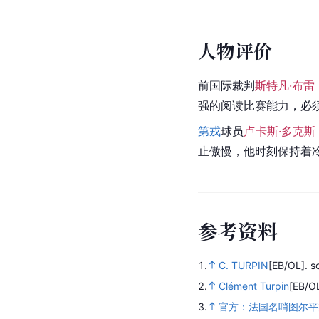
人物评价
前国际裁判
斯特凡·布雷
强的阅读比赛能力，必
第戎
球员
卢卡斯·多克斯
止傲慢，他时刻保持着
参
考
资
料
1.
C. TURPIN
[EB/OL].
s
2.
Clément Turpin
[EB/O
3.
官方：法国名哨图尔平