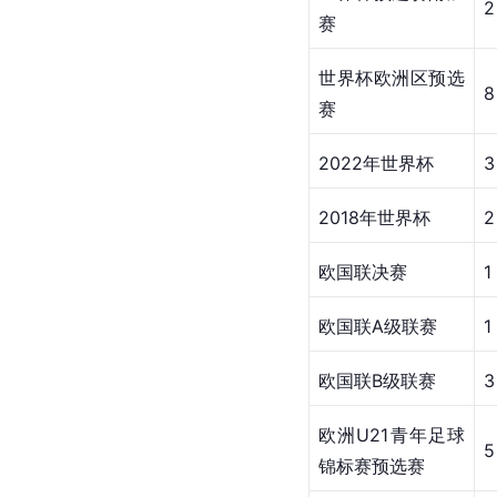
2
赛
世界杯欧洲区预选
8
赛
2022年世界杯
3
2018年世界杯
2
欧国联决赛
1
欧国联A级联赛
1
欧国联B级联赛
3
欧洲U21青年足球
5
锦标赛预选赛