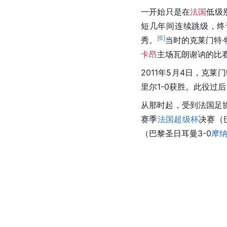
一开始只是在
法国
低级
短几年间连续跳级，终于
[
6
]
秀。
当时的克莱门特·
卡昂
主场
瓦朗谢讷
的比
2011年5月4日，克
里尔
1-0获胜。此役过
从那时起，受到
法国足
赛季
法国超级杯
决赛（
（
巴黎圣日耳曼
3-0
摩