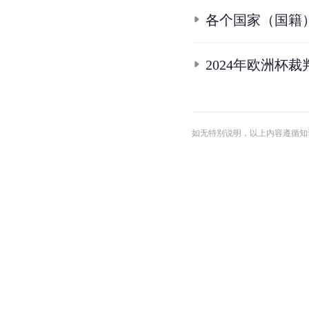
各个国家（国籍
2024年欧洲杯
如无特别说明，以上内容遵循知识共享