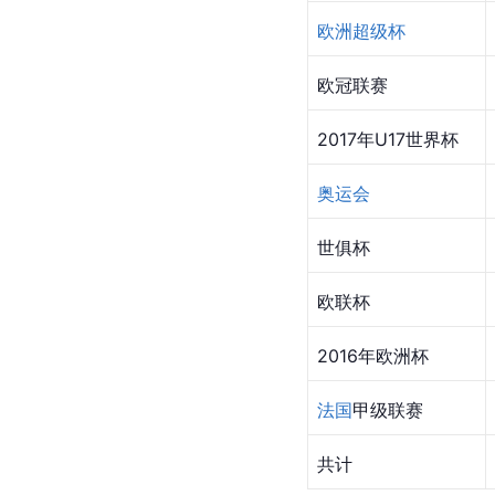
欧洲超级杯
欧冠联赛
2017年U17世界杯
奥运会
世俱杯
欧联杯
2016年欧洲杯
法国
甲级联赛
共计