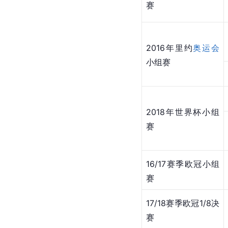
赛
2016年里约
奥运会
小组赛
2018年世界杯小组
赛
16/17赛季欧冠小组
赛
17/18赛季欧冠1/8决
赛