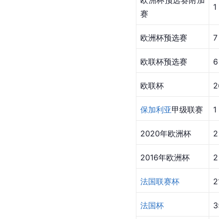
欧洲杯预选赛附加
1
赛
欧洲杯预选赛
7
欧联杯预选赛
6
欧联杯
2
保加利亚
甲级联赛
1
2020年欧洲杯
2
2016年欧洲杯
2
法国联赛杯
2
法国杯
3