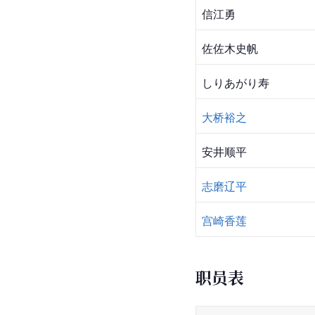
信江勇
佐佐木史帆
しりあがり寿
大桥裕之
安井顺平
志磨辽平
宫崎香莲
职员表