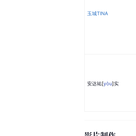
玉城TINA
安达
祐
[
yòu
]
实
影片制作