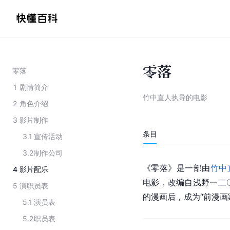
零落
零落
1
剧情简介
竹中直人执导的电影
2
角色介绍
3
影片制作
条目
3.1
宣传活动
3.2
制作公司
《零落》是一部由
竹中
4
影片配乐
电影，改编自浅野一二
5
演职员表
的漫画后，成为“前漫画
5.1
演员表
5.2
职员表