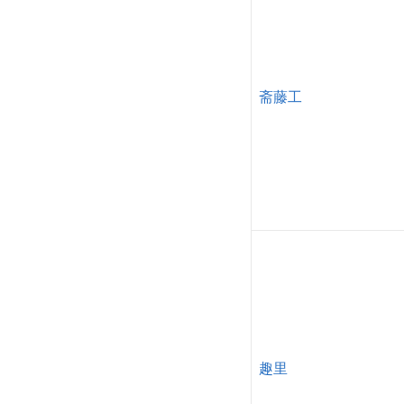
斋藤工
趣里