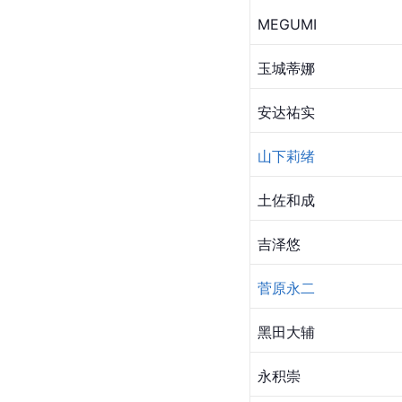
MEGUMI
玉城蒂娜
安达祐实
山下莉绪
土佐和成
吉泽悠
菅原永二
黑田大辅
永积崇 