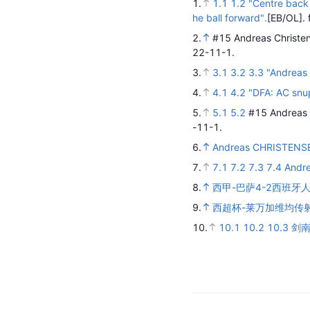
1.
1.1
1.2
"Centre back 
he ball forward".
[EB/OL].
2.
#15 Andreas Christe
22-11-1.
3.
3.1
3.2
3.3
"Andreas 
4.
4.1
4.2
"DFA: AC snu
5.
5.1
5.2
#15 Andreas 
-11-1.
6.
Andreas CHRISTENS
7.
7.1
7.2
7.3
7.4
Andre
8.
西甲-巴萨4-2西班牙
9.
西超杯-莱万加维均传射
10.
10.1
10.2
10.3
剑南