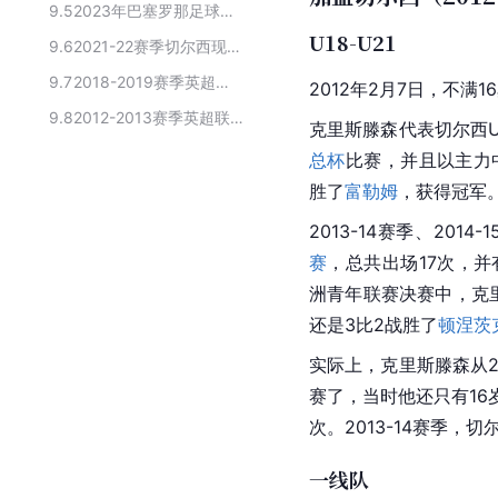
9.5
2023年巴塞罗那足球俱乐部一线队成员
U18-U21
9.6
2021-22赛季切尔西现役球员
9.7
2018-2019赛季英超联赛切尔西队球员名单
2012年2月7日，不满
9.8
2012-2013赛季英超联赛切尔西队球员名单
克里斯滕森代表切尔西U18
总杯
比赛，并且以主力中
胜了
富勒姆
，获得冠军
2013-14赛季、201
赛
，总共出场17次，并
洲青年联赛决赛中，
克
还是3比2战胜了
顿涅茨
实际上，克里斯滕森从20
赛了，当时他还只有16
次。2013-14赛季，
切
一线队