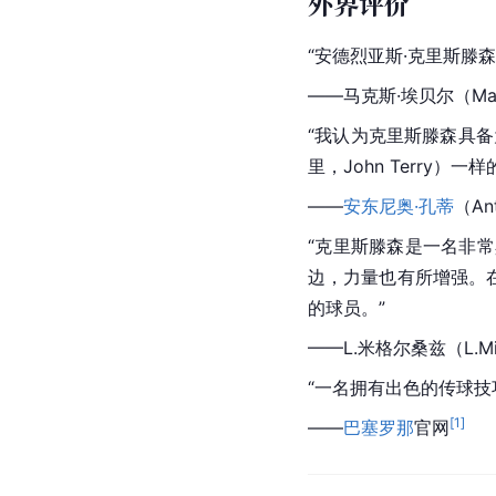
外界评价
“安德烈亚斯·克里斯
——
马克斯·埃贝尔
（Ma
“我认为克里斯滕森具
里
，John Terry）
——
安东尼奥·孔蒂
（An
“克里斯滕森是一名非
边，力量也有所增强。
的球员。”
——L.米格尔桑兹（L.Mig
“一名拥有出色的传球
[
1
]
——
巴塞罗那
官网