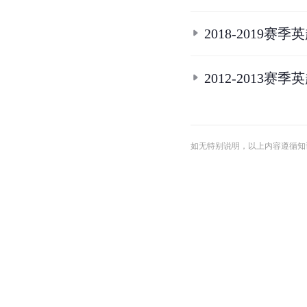
2018-2019
2012-2013
如无特别说明，以上内容遵循知识共享