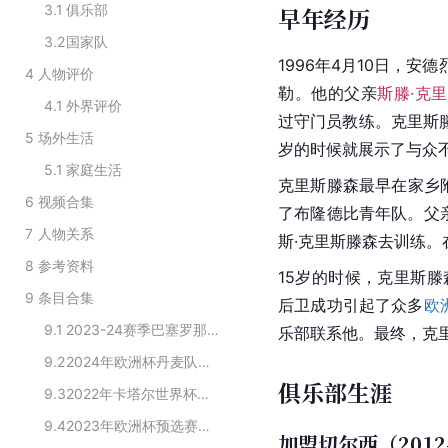
3.1
俱乐部
早年经历
3.2
国家队
1996年4月10日，安
4
人物评价
勒。他的父亲
斯滕·克
4.1
外界评价
过守门员教练。克里斯
5
场外生活
岁的时候就展示了与众不
5.1
家庭生活
克里斯滕森最早在家乡附近
6
视频合集
了
布隆德比
青年队。父
7
人物关系
斯·克里斯滕森去训练。
8
参考资料
15岁的时候，克里斯滕
9
条目合集
后卫成功引起了众多
欧
9.1
2023-24赛季巴塞罗那足球俱乐部一线队球员
乐部联系他。最终，克
9.2
2024年欧洲杯丹麦队大名单
俱乐部生涯
9.3
2022年卡塔尔世界杯丹麦队26人阵容
9.4
2023年欧洲杯预选赛丹麦足球国家队球员名单
加盟切尔西（2012-