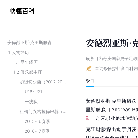
安德烈亚斯·
安德烈亚斯·克里斯滕森
1
人物经历
该条目为
丹麦国家男子足球
1.1
早年经历
本词条依据抖音百科内
1.2
俱乐部生涯
条目
加盟切尔西（2012-2015）
U18-U21
安德烈亚斯·克里斯滕森（An
一线队
里斯滕森（Andreas Bø
租借门兴格拉德巴赫（2015-2017）
勒
，丹麦职业足球运动
2015-16赛季
克里斯滕森出道于丹麦
2016-17赛季
U18一路升至一线队。2