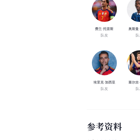
费兰·托雷斯
奥斯曼
队友
队
埃里克·加西亚
塞尔吉
队友
队
参
考
资
料