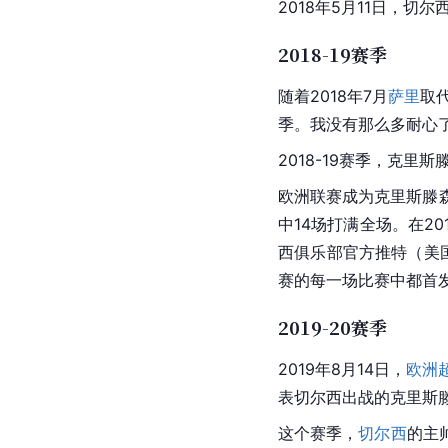
2018年5月11日，
切尔
2018-19赛季
随着2018年7月
萨里
取
季。我没有那么多耐心了
2018-19赛季，克里
欧洲联赛
成为克里斯滕
中14场打满全场。在20
西俱乐部官方
推特
（
美
赛
的每一场比赛中都首
2019-20赛季
2019年8月14日，
欧洲
表
切尔西
出战的
克里斯
这个赛季，
切尔西
的主