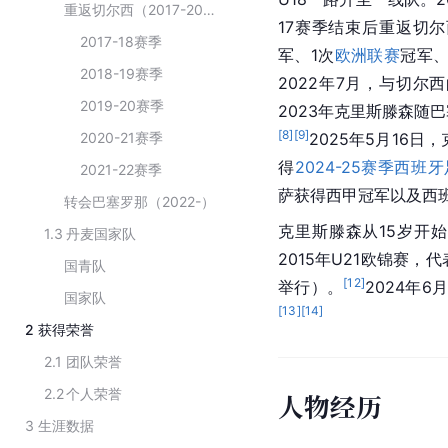
重返切尔西（2017-2022）
17赛季结束后重返切
2017-18赛季
军、1次
欧洲联赛
冠军、
2018-19赛季
2022年7月，与切
2019-20赛季
2023年克里斯滕森随
[
8
]
[
9
]
2020-21赛季
2025年5月16
得
2024-25赛季西班
2021-22赛季
萨获得西甲冠军以及西
转会巴塞罗那（2022-）
克里斯滕森从15岁开
1.3
丹麦国家队
2015年U21欧锦赛，
国青队
[
12
]
举行）。
2024年
国家队
[
13
]
[
14
]
2
获得荣誉
2.1
团队荣誉
2.2
个人荣誉
人物经历
3
生涯数据