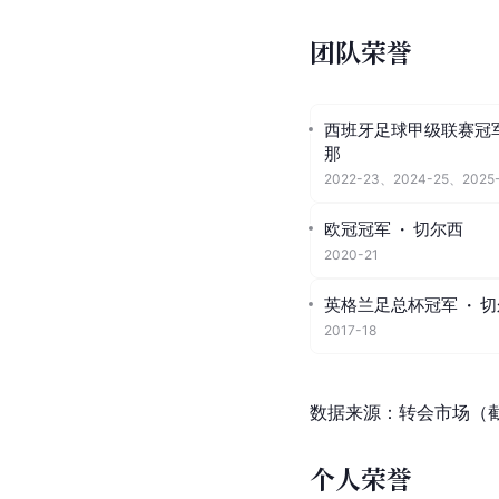
团队荣誉
西班牙足球甲级联赛冠
那
2022-23、2024-25、2025
欧冠冠军
·
切尔西
2020-21
英格兰足总杯冠军
·
切
2017-18
数据来源：转会市场（截至
个人荣誉