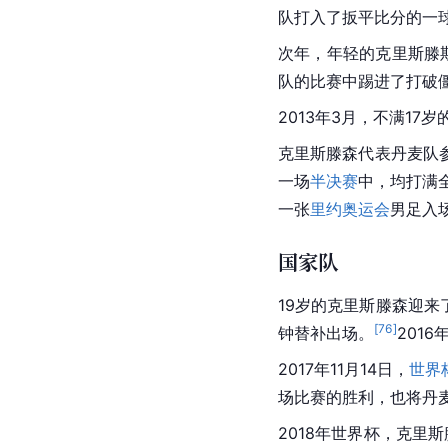
队打入了扳平比分的一球
次年，年轻的克里斯滕斯
队的比赛中踢进了打破
2013年3月，不满17
克里斯滕森代表丹麦队参
一场
半决赛
中，均打满
一张
里约
奥运会
男足入
国家队
19岁的
克里斯滕森
迎来
[
76
]
钟替补出场。
201
2017年11月14日，
世界
场比赛的胜利，也将丹
2018年世界杯
，克里斯