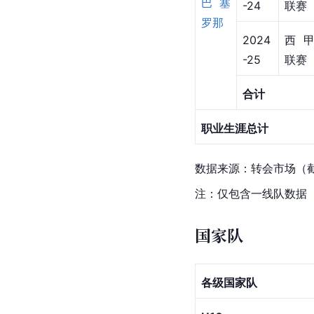
巴塞
-24
联赛
罗那
2024
西
-25
联赛
合计
职业生涯总计
数据来源：转会市场（截至
注：仅包含一线队数据
国家队
各级国家队