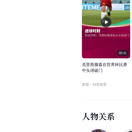
00:41
克
里
斯
滕
森
在
世
界
杯
比
赛
中
头
球
破
门
来源：抖音体育
人
物
关
系