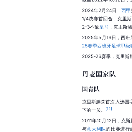
2024年2月24日，
西甲
1/4决赛首回合，克里
2-3不敌
皇马
，克里斯滕
2025年5月16日，
25赛季西班牙足球甲级
2025-26赛季，克里
丹麦国家队
国青队
克里斯滕森
首次入选国字
[
12
]
下的一员。
2011年10月12日
与
意大利队
的比赛进行