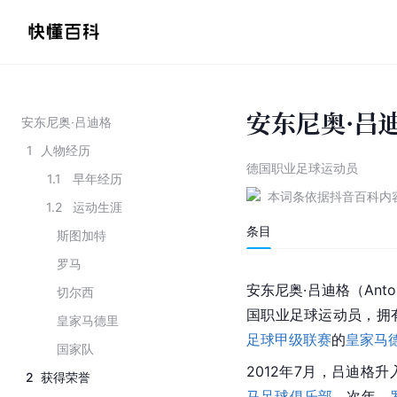
安东尼奥·吕
安东尼奥·吕迪格
1
人物经历
德国职业足球运动员
1.1
早年经历
本词条依据抖音百科内
1.2
运动生涯
条目
斯图加特
罗马
安东尼奥·吕迪格（Anton
切尔西
国职业足球运动员，拥
皇家马德里
足球甲级联赛
的
皇家马
国家队
2012年7月，吕迪格
2
获得荣誉
马足球俱乐部
。次年，