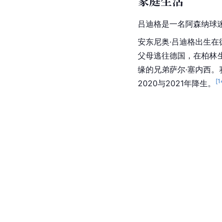
人物评价
技术特点
吕迪格通常在俱乐部担
[
128
]
[
133
]
硬。
身体素质
所罕见的出色冲刺速度
外界评价
吕迪格在定位球防守方
每当和吕迪格一起站上
和场下他是完全不同的