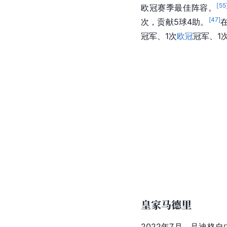
[
55
欧冠赛季最佳阵容。
[
47
]
次，贡献5球4助。
冠军、1次
欧冠
冠军、1
皇家马德里
2022年7月，吕迪格