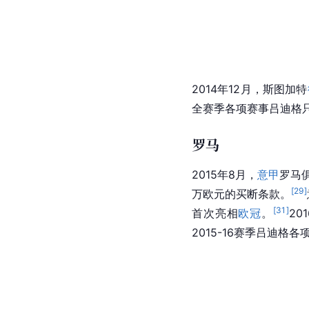
2014年12月，斯图加特
全赛季各项赛事吕迪格只
罗马
2015年8月，
意甲
罗马
[
29
]
万欧元的买断条款。
[
31
]
首次亮相
欧冠
。
2
2015-16赛季吕迪格