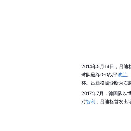
国家队
由于吕迪格的母亲来自
[
99
]
选择加入德国队。
2
[
100
]
捷。
次月他随队出
[
101
]
战全胜拿下冠军。
2011年5月，入选德国
格87分钟破门，首次为
[
队的吕迪格首次登场。
补后卫只出场8分钟，德