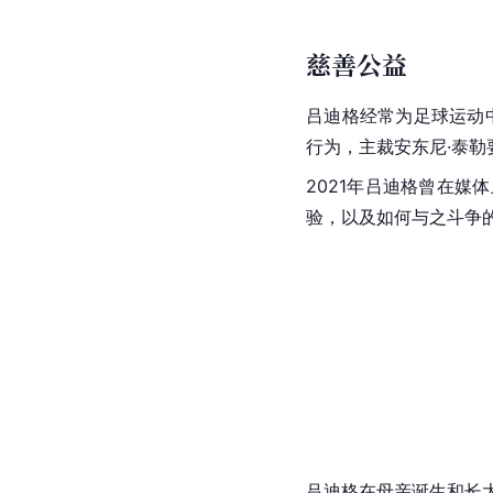
（英格兰国脚、前
切尔
失去吕迪格会让
切尔西
的后卫，还不知道再花7
场外生活
家庭生活
吕迪格是一名阿森纳球
安东尼奥·吕迪格出生
父母逃往德国，在柏林
缘的兄弟萨尔·塞内西
[
1
2020与2021年降生。