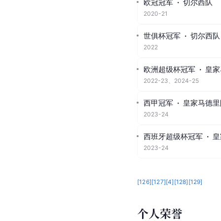
2026年5月，吕迪格
轮，吕迪格替补登场，
4）不敌
巴拉圭
队，无缘