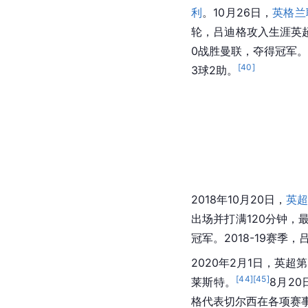
利
。10月26日，
英格兰
轮，吕迪格攻入生涯英超
0战胜曼联，夺得冠军
[
40
]
3球2助。
2018年10月20日，
英
出场并打满120分钟，
冠军。2018-19赛季
2020年2月1日，英
[
44
]
[
45
]
莱斯特。
8月20
格代表切尔西在各项赛事