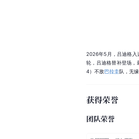
22024年6月8日，
德
队，吕迪格在比赛第87
败丹麦队，晋级8强，
[
124
]
止步8强。