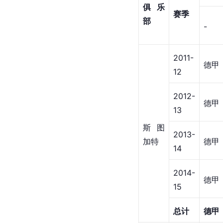
西班牙超级杯冠军
·
皇
2023-24
[
126
]
[
127
]
[
4
]
[
128
]
[
129
]
个人荣誉
[
1
FIFA
·
年度最佳阵容
2024年12月18日
弗里茨·瓦尔特奖U19组
2012年
[
132
]