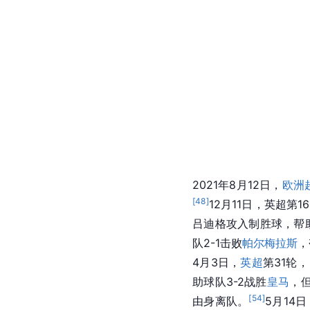
2021年8月12日，
欧洲
[
48
]
12月11日，英超第
吕迪格攻入制胜球，帮助
队2-1击败
帕尔梅拉斯
，
4月3日，
英超
第31轮
助球队3-2战胜
皇马
，
[
54
]
由身离队。
5月14日