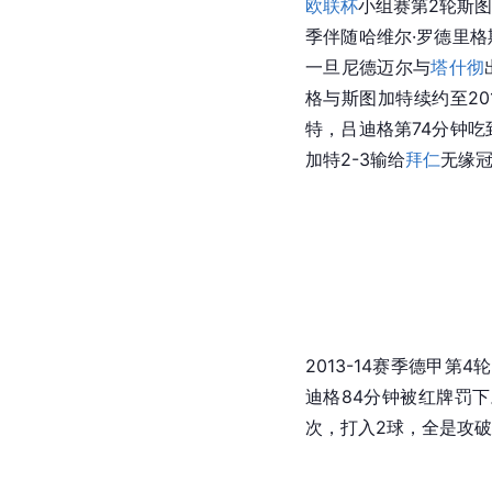
欧联杯
小组赛第2轮
斯
季伴随
哈维尔·
罗德里格
一旦尼德迈尔与
塔什彻
格与
斯图加特
续约至20
特
，吕迪格第74分钟吃
加特
2-3输给
拜仁
无缘
2013-14赛季德甲第4
迪格84分钟被红牌罚下
次，打入2球，全是攻破