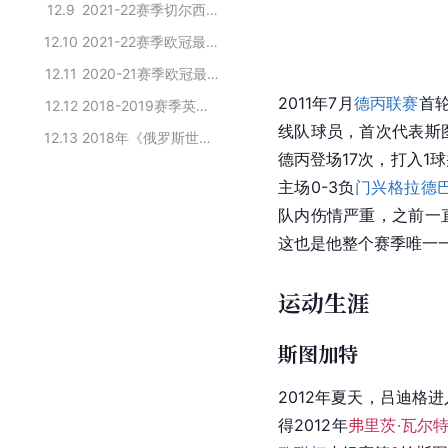
12.9
2021-22赛季切尔西现役球员
12.10
2021-22赛季欧冠最佳阵容
12.11
2020-21赛季欧冠最佳阵容
2011年7月
德丙联赛
首轮
12.12
2018-2019赛季英超联赛切尔西队球员名单
线队球员，首次代表斯
12.13
2018年《俄罗斯世界杯》德国国家队阵容名单
德丙登场17次，打入1
主场0-3负
门兴格拉德
队内伤情严重，之前一
这也是他整个赛季唯一
运动生涯
斯图加特
2012年夏天，吕迪格
得2012年
弗里茨·瓦尔