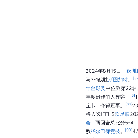
2024年1月4日，
西甲
第
助
皇马
5-3战胜
马竞
，
28轮，吕迪格造瓜伊塔
助皇马点球4-3，总比
马3-0战胜加的斯，吕
逆转
拜仁
，晋级
欧冠决
100次出场的里程碑之
特蒙德
，吕迪格随队夺
项赛事中出场48次，贡