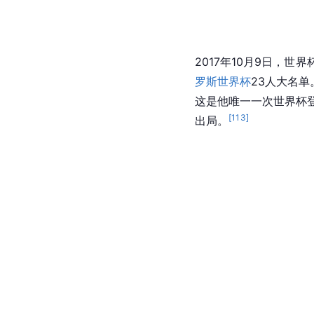
2014年5月14日，吕迪
球队最终0-0战平
波兰
杯。吕迪格被诊断为右膝
2017年7月，德国队
对
智利
，吕迪格首发出场
2017年10月9日，
罗斯世界杯
23人大名