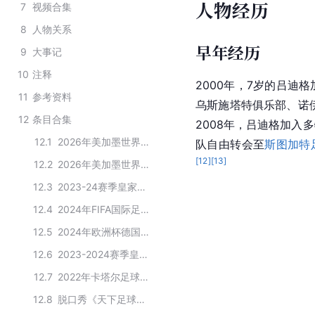
人物经历
7
视频合集
8
人物关系
早年经历
9
大事记
10
注释
2000年，7岁的吕迪格
11
参考资料
乌斯施塔特俱乐部、诺伊
12
条目合集
2008年，吕迪格加入多
12.1
2026年美加墨世界杯德国队名单
队自由转会至
斯图加特
[
12
]
[
13
]
12.2
2026年美加墨世界杯德国队大名单
12.3
2023-24赛季皇家马德里一线队球员
12.4
2024年FIFA国际足联年度最佳奖项得主
12.5
2024年欧洲杯德国队大名单
12.6
2023-2024赛季皇家马德里一线队名单
12.7
2022年卡塔尔足球世界杯德国国家队球员名单
12.8
脱口秀《天下足球》的演职人员