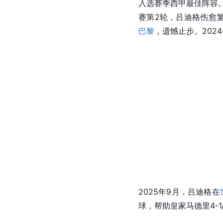
2024年8月15日，
欧洲
[
8
马3-1战胜
斯图加特
。
年金球奖
中位列第22名
[
8
]
年度最佳11人阵容。
[
86
]
丘卡，夺得冠军。
2
格入选IFFHS
欧足联
2
会
，两回合总比分5-4
[
90
]
败
毕尔巴鄂竞技
。
4
入选赛季西甲最佳阵容
赛第2轮，吕迪格伤愈复
巴黎
，遗憾止步。202