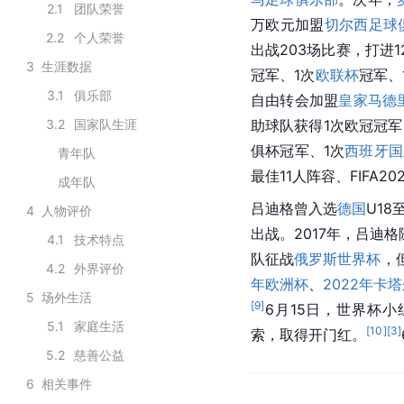
2.1
团队荣誉
万欧元加盟
切尔西足球
2.2
个人荣誉
出战203场比赛，打进
3
生涯数据
冠军、1次
欧联杯
冠军、
3.1
俱乐部
自由转会加盟
皇家马德
3.2
国家队生涯
助球队获得1次欧冠冠军
俱杯冠军、1次
西班牙国
青年队
最佳11人阵容、FIFA2
成年队
吕迪格曾入选
德国
U18
4
人物评价
出战。2017年，吕迪
4.1
技术特点
队征战
俄罗斯世界杯
，
4.2
外界评价
年欧洲杯
、
2022年卡
5
场外生活
[
9
]
6月15日，世界杯小
5.1
家庭生活
[
10
]
[
3
]
索，取得开门红。
5.2
慈善公益
6
相关事件