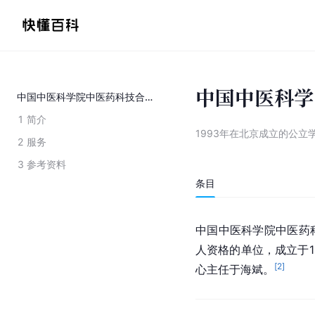
中国中医科学
中国中医科学院中医药科技合作中心
1
简介
1993年在北京成立的公立
2
服务
3
参考资料
条目
中国中医科学院
中医药
人资格的单位，成立于1
[
2
]
心主任
于海斌
。