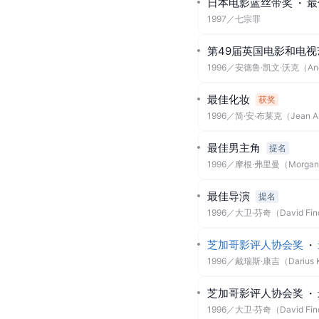
日本电影蓝丝带奖
·
最
1997
／
七宗罪
第49届英国电影和电
1996
／
安德鲁·凯文·沃克（Andre
最佳化妆
获奖
1996
／
简·安·布莱克（Jean Ann
最佳男主角
提名
1996
／
摩根·弗里曼（Morgan 
最佳导演
提名
1996
／
大卫·芬奇（David Fin
芝加哥影评人协会奖
·
1996
／
戴瑞斯·康吉（Darius K
芝加哥影评人协会奖
·
1996
／
大卫·芬奇（David Fin