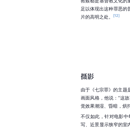
救赎都是
基督教文化
的
足以体现出这种罪恶的
[
12
]
片的
高明
之处。
摄影
由于《七宗罪》的主题
画面风格，他说：“这故
觉效果潮湿、昏暗，
烘
不仅如此，针对电影中
写
、近景显示狭窄的室