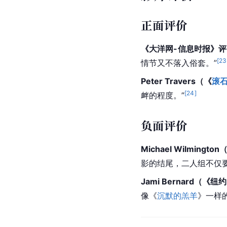
正面评价
《大洋网-信息时报》评
[
23
情节又不落入俗套。”
Peter Travers（《
滚
[
24
]
衅的程度。”
负面评价
Michael Wilmington
影的结尾，二人组不仅
Jami Bernard（
像《
沉默的羔羊
》一样