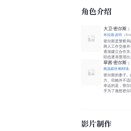
角色介绍
大卫·密尔斯；（D
布拉德·皮特
（Bra
密尔斯是警察局
两人工作交接并
逐渐建立合作关
陷也逐渐显现出
翠茜·密尔斯；（T
格温妮丝·帕特洛
密尔斯的妻子。
方。但她并不适
幸运的是，密尔
手为了激怒密尔
影片制作