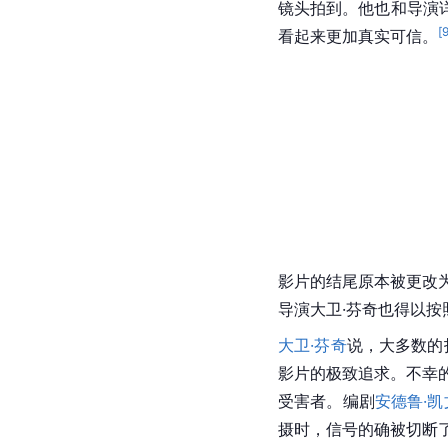
镜头拍到。他也和导演
[
看起来更加真实可信。
影片的结尾原本被更改
导演大卫·芬奇也得以
大卫·芬奇
说，大多数的
影片的极致追求。不幸
受害者。编剧
安德鲁·凯
摄时，信号的确被切断