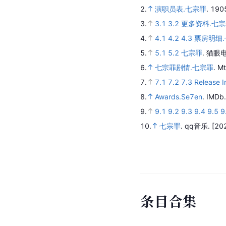
2.
演职员表.七宗罪
.
19
3.
3.1
3.2
更多资料.七
4.
4.1
4.2
4.3
票房明细
5.
5.1
5.2
七宗罪
.
猫眼电
6.
七宗罪剧情.七宗罪
.
M
7.
7.1
7.2
7.3
Release I
8.
Awards.Se7en
.
IMDb
9.
9.1
9.2
9.3
9.4
9.5
9
10.
七宗罪
.
qq音乐.
[20
条
目
合
集