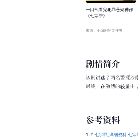
一
口
气
看
完
犯
罪
悬
疑
神
作
《
七
宗
罪
》
来源：王编剧的文件夹
剧
情
简
介
该剧讲述了两名警探沙摩
最终，在激烈的较量中
参
考
资
料
1.
七宗罪_详细资料.七宗