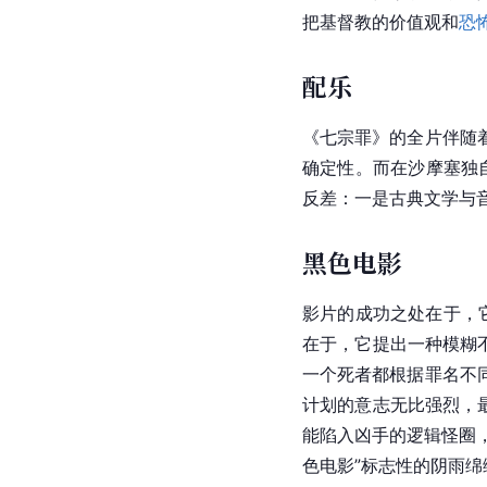
把基督教的价值观和
恐
配乐
《七宗罪》的全片伴随
确定性。而在沙摩塞独
反差：一是古典文学与
黑色电影
影片的成功之处在于，
在于，它提出一种模糊
一个死者都根据罪名不
计划的意志无比强烈，
能陷入凶手的逻辑怪圈
色电影
”标志性的阴雨