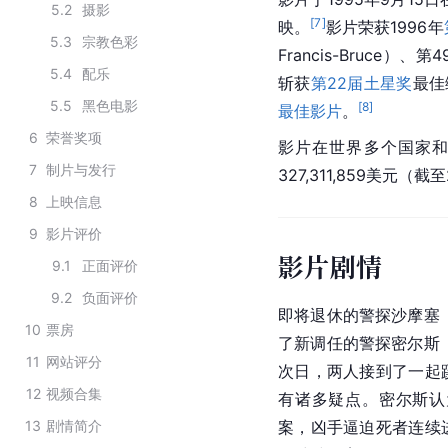
5.2
摄影
[
7
]
映。
影片荣获1996年
5.3
宗教色彩
Francis-Bruce）、第
5.4
配乐
斩获
第22届土星奖
最佳
5.5
黑色电影
[
8
]
最佳影片
。
6
荣誉奖项
影片在世界多个国家和地
7
制片与发行
327,311,859美元（
8
上映信息
9
影片评价
影片剧情
9.1
正面评价
9.2
负面评价
即将退休的警探沙摩塞
10
票房
了新调任的警探密尔斯
11
网站评分
次日，两人接到了一起
12
视频合集
有诸多疑点。密尔斯认
13
剧情简介
案，凶手逼迫死者连续