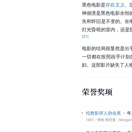
黑色电影是
存在主义
、
神崩溃是
黑色电影
永恒
失和怀旧是不变的。在
灯光昏暗的室内，还是
[
21
]
电影的结局很显然是出
一切都在按照凶手计划
妇。这部影片缺失了人
荣誉奖项
伦敦影评人协会奖
·
年
1997
／
摩根·弗里曼（Morgan 