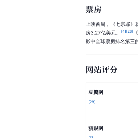
票房
上映首周，《七宗罪》
[
4
]
[
26
]
房3.27亿美元。
影中全球票房排名第三
网站评分
豆瓣网
[
28
]
猫眼网
[
5
]