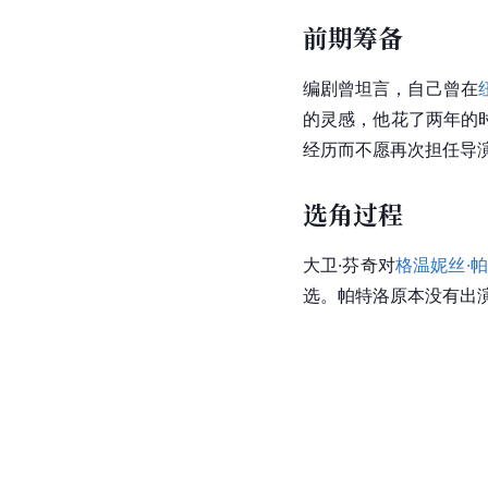
前期筹备
编剧曾坦言，自己曾在
的灵感，他花了两年的
经历而不愿再次担任导
选角过程
大卫·芬奇对
格温妮丝·
选。帕特洛原本没有出