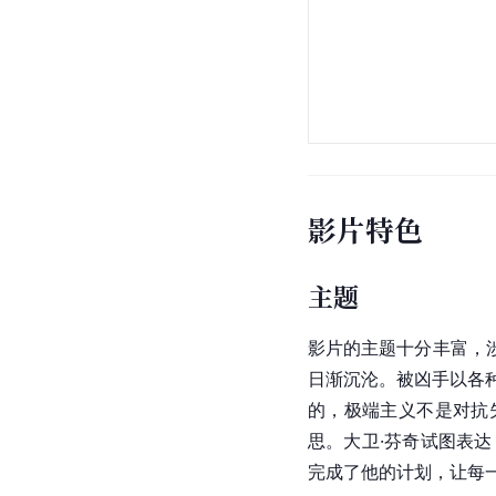
影片特色
主题
影片的主题十分丰富，
日渐沉沦。被凶手以各
的，
极端主义
不是对抗
思。
大卫·芬奇
试图表达
完成了他的计划，让每