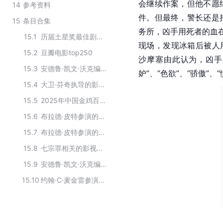
会继续作案，但他不愿
14
参考资料
件。但最终，警长还是
15
条目合集
务所，凶手用死者的血在
15.1
历届土星奖最佳剧本奖获奖电影
现场，发现冰箱后被人
15.2
豆瓣电影top250
沙摩塞由此认为，凶手
15.3
安德鲁·凯文·沃克编剧的作品
妒”、“色欲”、“骄傲”
15.4
大卫·芬奇执导的影视作品
15.5
2025年中国金鸡百花电影节金鸡影展片单
15.6
布拉德·皮特参演的影视作品
15.7
布拉德·皮特参演的电影
15.8
七宗罪相关的影视作品
15.9
安德鲁·凯文·沃克编剧的影视作品
15.10
约翰·C·麦金雷参演的影视作品