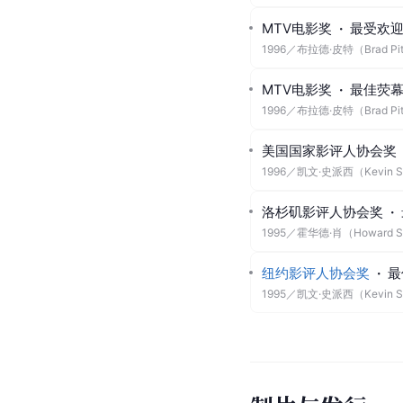
MTV电影奖
·
最受欢
1996
／
布拉德·皮特（Brad Pi
MTV电影奖
·
最佳荧
1996
／
布拉德·皮特（Brad Pi
美国国家影评人协会奖
1996
／
凯文·史派西（Kevin S
洛杉矶影评人协会奖
·
1995
／
霍华德·肖（Howard S
纽约影评人协会奖
·
最
1995
／
凯文·史派西（Kevin S