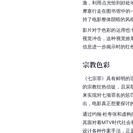
激，利用点光恰到好处
摩塞行走在图书馆中的
持了电影整体阴暗的风
影片对于色彩的运用也
视觉冲击，这种视觉效
信息进一步揭示时的红
宗教色彩
《七宗罪》具有鲜明的
的宗教狂热信徒，且采
来实现对七项罪名的惩
出，电影真正想要探讨
通过约翰·杜夸张和虚
其面对着
MTV
时代社会
设计各种作案手法，正