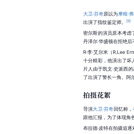
大卫·芬奇
原以为
摩根·
[
9
]
出演了指纹鉴定师。
密尔斯的演员原本考虑
丹泽尔·华盛顿在拒绝后
R·李·艾尔米（R.Le
十分精彩，他演出了坏
片人由于凯文·史派西
了出演了警长一角。阿
拍摄花絮
导演
大卫·芬奇
回忆称，
跟他汇报，为了体现角
布拉德·皮特在拍摄追