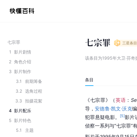
七宗罪
七宗罪
三星
条目
1
影片剧情
该条目为
1995年大卫·芬
2
角色介绍
3
影片制作
条目
3.1
前期筹备
3.2
选角过程
《七宗罪》（
英语
：
Se
3.3
拍摄花絮
导，
安德鲁·凯文·沃克
编
4
影片配乐
[
5
]
犯罪悬疑电影。
影片
5
影片特色
侦察一系列与“七宗罪”
5.1
主题
影片于1995年9月15