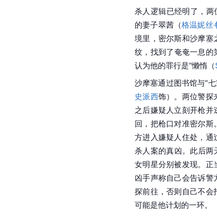
杀人逻辑已经明了，两
的妻子翠茜（
格温妮丝
境里，密尔斯和沙摩塞
纹
，找到了奄奄一息的
认为他的罪行是“懒惰（
沙摩塞通过图书馆与“七
史派西
饰）。两位警探
之后嫌疑人立刻开枪并
回，把枪口对准密尔斯
方进入嫌疑人住处，通
杀人案
的真凶。此后两天，
女明星分别被发现。正
凶手声称自己会告诉警
探前往，否则自己不会
可能是他计划的一环。