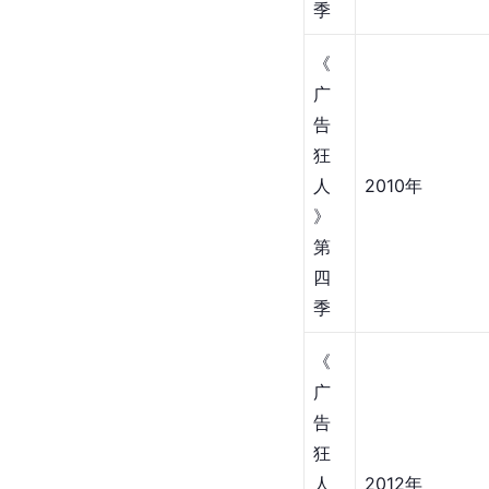
季
《
广
告
狂
人
2010年
》
第
四
季
《
广
告
狂
人
2012年