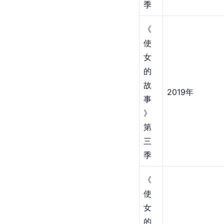
季
《
使
女
的
故
2019年
事
》
第
三
季
《
使
女
的