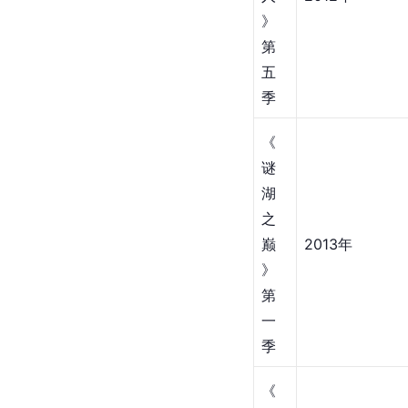
》
第
五
季
《
谜
湖
之
巅
2013年
》
第
一
季
《