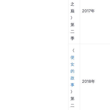
之
巅
2017年
》
第
二
季
《
使
女
的
故
2018年
事
》
第
二