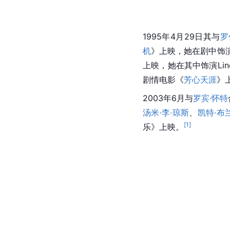
1995年4月29日其与
罗
机
》上映，她在剧中饰演Ro
上映，她在其中饰演Lin
剧情电影《
芳心天涯
》
2003年6月与
罗宾·怀特
汤米·李·琼斯
、
凯特·布
[
1
]
乐》上映。