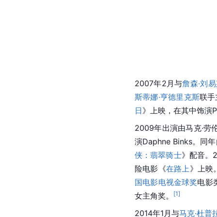
2007年2月与
詹森·刘易
斯蒂娜·亨德里克斯
联手
日
》上映，在其中饰演Pat
2009年出演由马克·
演Daphne Binks
侠：翡翠骑士
》配音。
险电影《
在路上
》上映。
国电影电视金球奖
电影
[
1
]
女主角奖。
2014年1月与
马克·杜普