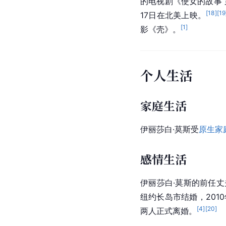
的电视剧《使女的故事
[
18
]
[
19
17日在北美上映。
[
1
]
影《壳》。
个人生活
家庭生活
伊丽莎白·莫斯受
原生家
感情生活
伊丽莎白·莫斯的前任丈
纽约长岛市结婚，2010
[
4
]
[
20
]
两人正式离婚。