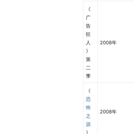
《
广
告
狂
人
2008年
》
第
二
季
《
恐
怖
2008年
之
源
》