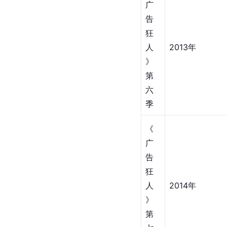
广
告
狂
人
2013年
》
第
六
季
《
广
告
狂
人
2014年
》
第