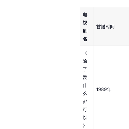
电
视
首播时间
剧
名
《
除
了
爱
什
1989年
么
都
可
以
》