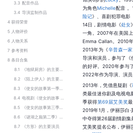
3.3
配音作品
为角色
Michelle
配音 。
3.4
导演监制作品
险记
》、喜剧犯罪电影
4
获得荣誉
14日，剧情电影《
处女
5
人物评价
一角。2007年在美国
6
人物关系
Emma Callan。2
2013年为《
辛普森一家
7
参考资料
导演和演员，参与了《
8
条目合集
的好评。2020年参与了
8.1
《地狱厨房》的主要演员
2022年作为导演、演
8.2
《陌上伊人》的主要演员
2013年，凭借悬疑剧《
8.3
《使女的故事第一季》的主要演员
类最佳迷你剧及电视电
8.4
电视剧《使女的故事 第五季》主要演职员
季获得
第69届艾美奖
最
8.5
《使女的故事第三季》的主要演员
2019年1月，
伊丽莎白·
8.6
《谜湖之巅第二季》的主要演员
中夺得第26届剧情剧集
8.7
《方形》的主要演员
艾美奖提名公布，伊丽