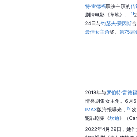
特·雷德福
联袂主演的
传
[
1
]
剧情电影《草地》。
24日与
约瑟夫·费因斯
合
最佳女主角
奖、
第75届
2018年与
罗伯特·雷德
情类剧集女主角。6月
[
9
]
IMAX
版海报曝光，
次
犯罪剧集《
坎迪
》（Ca
2022年4月29日，