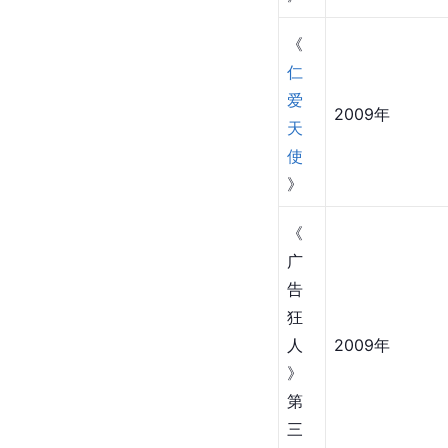
《
仁
爱
2009年
天
使
》
《
广
告
狂
人
2009年
》
第
三