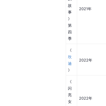
故
2021年
事
》
第
四
季
《
坎
2022年
迪
》
《
闪
亮
2022年
女