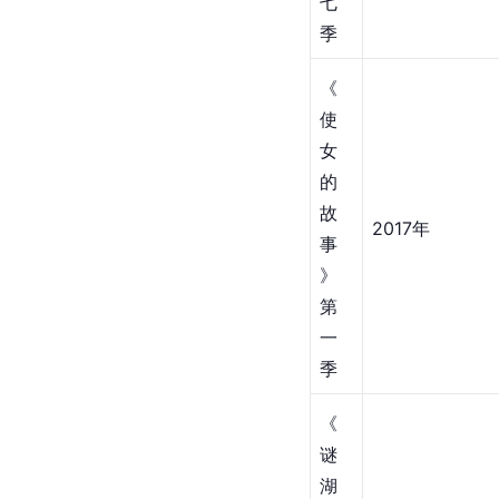
七
季
《
使
女
的
故
2017年
事
》
第
一
季
《
谜
湖