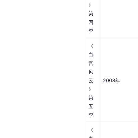
》
第
四
季
《
白
宫
风
云
2003年
》
第
五
季
《