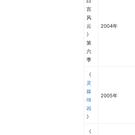
白
宫
风
云
2004年
》
第
六
季
《
灵
媒
2005年
缉
凶
》
《