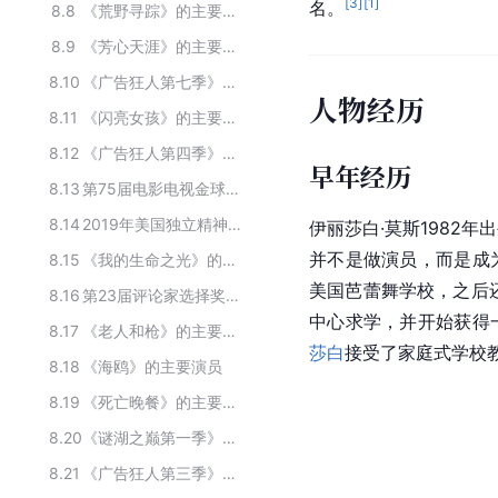
[
3
]
[
1
]
名。
8.8
《荒野寻踪》的主要演员
8.9
《芳心天涯》的主要演员
8.10
《广告狂人第七季》的主要演员
人物经历
8.11
《闪亮女孩》的主要演员
8.12
《广告狂人第四季》的主要演员
早年经历
8.13
第75届电影电视金球奖获奖人物
8.14
2019年美国独立精神电影奖提名名单
伊丽莎白·莫斯1982年
并不是做演员，而是成
8.15
《我的生命之光》的主要演员
美国芭蕾舞学校，之后
8.16
第23届评论家选择奖获奖人物
中心求学，并开始获得
8.17
《老人和枪》的主要演员
莎白
接受了家庭式学校
8.18
《海鸥》的主要演员
8.19
《死亡晚餐》的主要演员
8.20
《谜湖之巅第一季》的主要演员
8.21
《广告狂人第三季》的主要演员