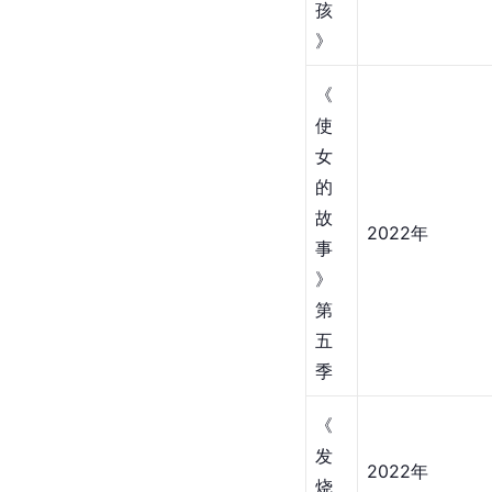
孩
》
《
使
女
的
故
2022年
事
》
第
五
季
《
发
2022年
烧