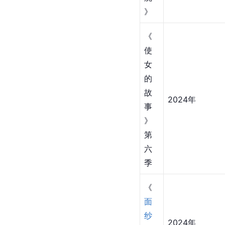
》
《
使
女
的
故
2024年
事
》
第
六
季
《
面
纱
2024年