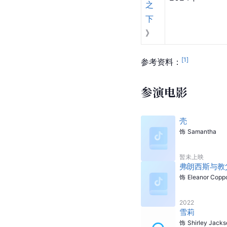
之
下
》
[
1
]
参考资料：
参演电影
壳
饰
Samantha
暂未上映
弗朗西斯与教
饰
Eleanor Copp
2022
雪莉
饰
Shirley Jacks