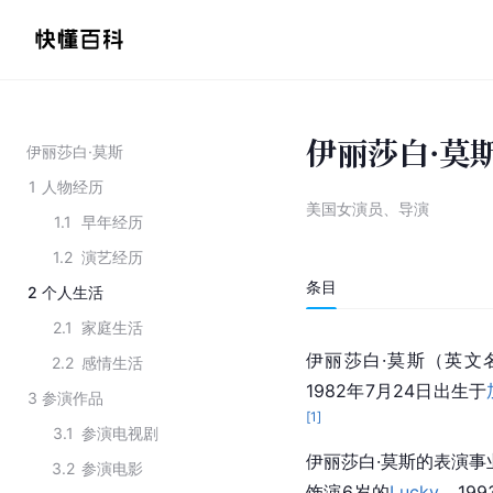
伊丽莎白·莫
伊丽莎白·莫斯
1
人物经历
美国女演员、导演
1.1
早年经历
1.2
演艺经历
条目
2
个人生活
2.1
家庭生活
伊丽莎白·莫斯（英文名：E
2.2
感情生活
1982年7月24日出生于
3
参演作品
[
1
]
3.1
参演电视剧
伊丽莎白·莫斯的表演事
3.2
参演电影
饰演6岁的
Lucky
。19