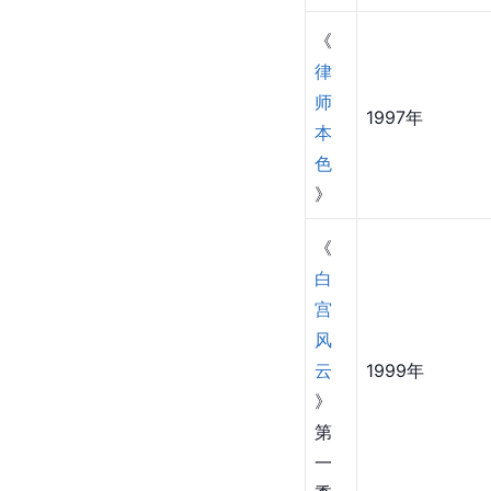
《
律
师
1997年
本
色
》
《
白
宫
风
云
1999年
》
第
一