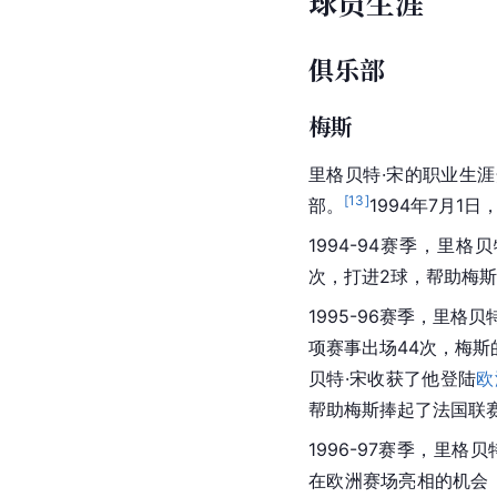
球员生涯
俱乐部
梅斯
里格贝特·宋的职业生
[
13
]
部。
1994年7月1
1994-94赛季，里格
次，打进2球，帮助梅斯
1995-96赛季，里格
项赛事出场44次，
梅斯
贝特·宋收获了他登陆
欧
帮助
梅斯
捧起了法国联
1996-97赛季，里格贝
在欧洲赛场亮相的机会