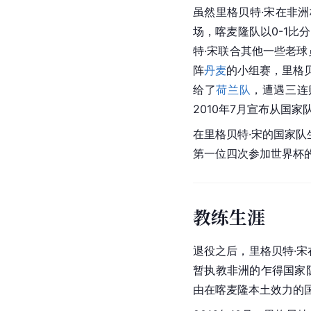
虽然里格贝特·宋在非
场，喀麦隆队以0-1比
特·宋联合其他一些老
阵
丹麦
的小组赛，里格贝
给了
荷兰队
，遭遇三连
2010年7月宣布从国家
在里格贝特·宋的国家队
第一位四次参加世界杯
教练生涯
退役之后，里格贝特·宋
暂执教非洲的乍得国家
由在
喀麦隆
本土效力的