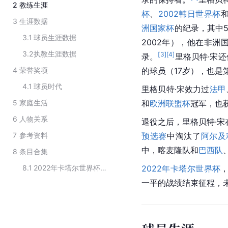
2
教练生涯
杯
、
2002韩日世界杯
和
3
生涯数据
洲国家杯
的纪录，其中5
3.1
球员生涯数据
2002年），他在非洲
3.2
执教生涯数据
[
3
]
[
4
]
录。
里格贝特·宋
4
荣誉奖项
的球员（17岁），也
4.1
球员时代
里格贝特·宋效力过
法甲
5
家庭生活
和
欧洲联盟杯
冠军，也
6
人物关系
退役之后，里格贝特·宋在
7
参考资料
预选赛
中淘汰了
阿尔及
中，喀麦隆队和
巴西队
8
条目合集
8.1
2022年卡塔尔世界杯参赛球队主教练
2022年卡塔尔世界杯
一平的战绩结束征程，