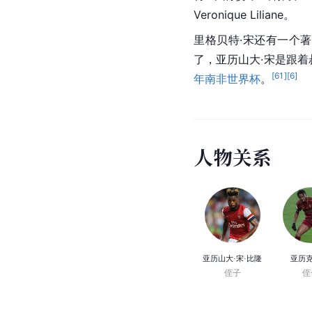
Veronique Liliane。
里格贝特·宋还有一个
了，亚历山大·宋是跟着
[
61
]
[
6
]
年南非世界杯
。
人
物
关
系
亚历山大·宋·比隆
亚历克
侄子
侄