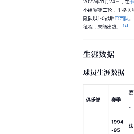
2022年11月24日，在
小组赛第二轮，里格贝
隆队以1-0战胜
巴西队
。
[
12
]
征程，未能出线。
生涯数据
球员生涯数据
赛
俱乐部
赛季
-
1994
法
-95