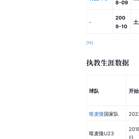
8-09
200
-
土
9-10
[
15
]
执教生涯数据
球队
开始
喀麦隆
国家队
20
20
喀麦隆U23
日