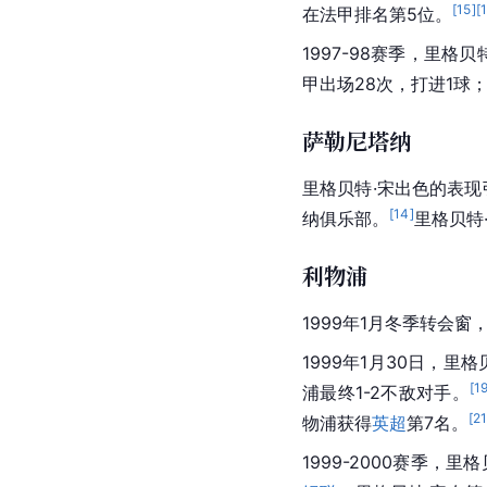
[
15
]
[
在
法甲
排名第5位。
1997-98赛季，里格
甲
出场28次，打进1球
萨勒尼塔纳
里格贝特·宋出色的表现
[
14
]
纳俱乐部。
里格贝特
利物浦
1999年1月冬季转会窗
1999年1月30日，里格
[
1
浦
最终1-2不敌对手。
[
2
物浦
获得
英超
第7名。
1999-2000赛季，里