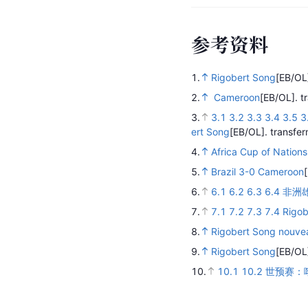
参
考
资
料
1.
Rigobert Song
[EB/OL
2.
Cameroon
[EB/OL].
t
3.
3.1
3.2
3.3
3.4
3.5
3
ert Song
[EB/OL].
transfe
4.
Africa Cup of Nation
5.
Brazil 3-0 Cameroon
6.
6.1
6.2
6.3
6.4
非洲
7.
7.1
7.2
7.3
7.4
Rigob
8.
Rigobert Song nouve
9.
Rigobert Song
[EB/OL
10.
10.1
10.2
世预赛：