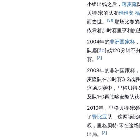
小组出线之后，
喀麦隆
贝特·宋的队友
维维安·福
[
38
]
而去世。
那场比赛的
依靠着加时赛里
亨利
的
2004年的
非洲国家杯
队
鏖
[
áo
]
战120分钟不
[
3
]
赛。
2008年的非洲国家杯
麦隆队在加时赛3-2战
这场决赛中，里格贝特
及队1-0再胜喀麦隆队
2010年，里格贝特·
了
赞比亚
队，这两场比
权，里格贝特·宋在这场
[
3
]
出局。