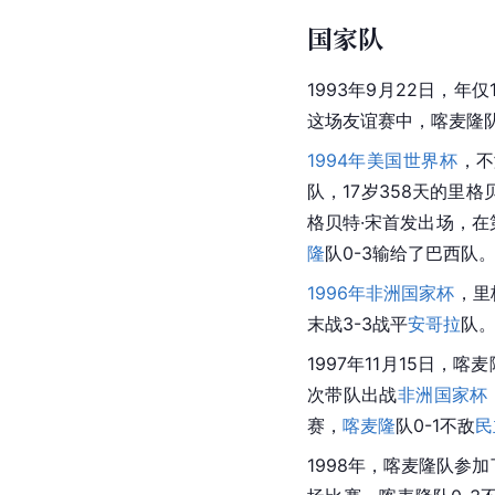
国家队
1993年9月22日，年
这场友谊赛中，喀麦隆队
1994年美国世界杯
，不
队，17岁358天的里
格贝特·宋首发出场，
隆
队0-3输给了巴西队
1996年非洲国家杯
，里
末战3-3战平
安哥拉
队
1997年11月15日
次带队出战
非洲国家杯
赛，
喀麦隆
队0-1不敌
民
1998年，
喀麦隆
队参加