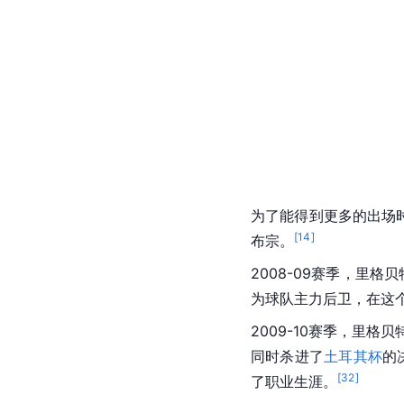
为了能得到更多的出场
[
14
]
布宗
。
2008-09赛季，里
为球队主力后卫，在这
2009-10赛季，里格贝
同时杀进了
土耳其杯
的
[
32
]
了职业生涯。