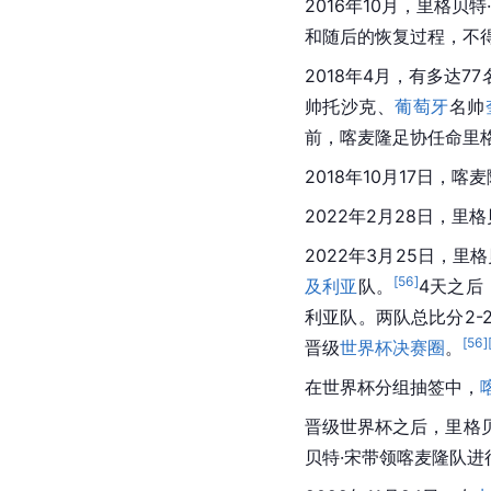
2016年10月，里格贝特
和随后的恢复过程，不
2018年4月，有多达
帅托沙克、
葡萄牙
名帅
前，喀麦隆足协任命里
2018年10月17日，
2022年2月28日，里
2022年3月25日，
[
56
]
及利亚
队。
4天之后
利亚队。两队总比分2
[
56
]
晋级
世界杯决赛圈
。
在世界杯分组抽签中，
晋级世界杯之后，里格贝
贝特·宋带领喀麦隆队进