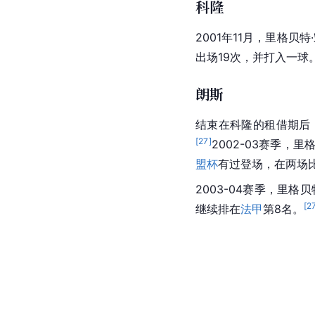
科隆
2001年11月，里格贝
出场19次，并打入一球
朗斯
结束在科隆的租借期后
[
27
]
2002-03赛季，里
盟杯
有过登场，在两场
2003-04赛季，里格贝
[
2
继续排在
法甲
第8名。