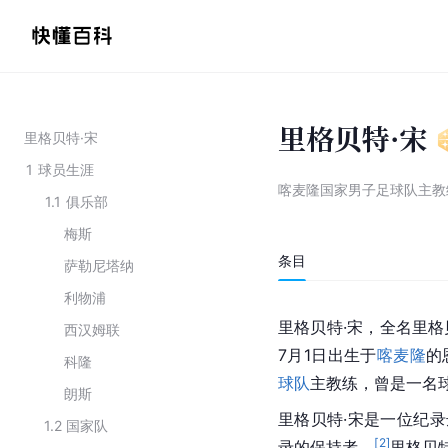
里格贝特·宋
里格贝特·宋
1
球员生涯
喀麦隆国家男子足球队主教
1.1
俱乐部
梅斯
条目
萨勒尼塔纳
利物浦
里格贝特·宋，全名里格贝特·
西汉姆联
7月1日出生于
喀麦隆
的
科隆
球队
主教练，曾是一名
朗斯
里格贝特·宋是一位纪录
1.2
国家队
[
2
]
录的保持者。
里格贝特