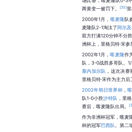
场比赛，喀麦隆队0-3
[
35
]
两黄变一被罚下。
里
2000年1月，
喀麦隆
队
麦隆队2-1淘汰了
阿尔及
双方打满120分钟不分
洲杯上，里格贝特·宋参
2002年1月，
喀麦隆
作
队，3-0战胜多哥队。1
塞内加尔队
，这次决赛
里格贝特·宋作为主力后
2002年韩日世界杯
，
队1-0小胜
沙特队
，里格
[
赛后，喀麦隆队出局。
作为非洲杯冠军，喀麦隆
杯
的冠军
巴西队
。第二场