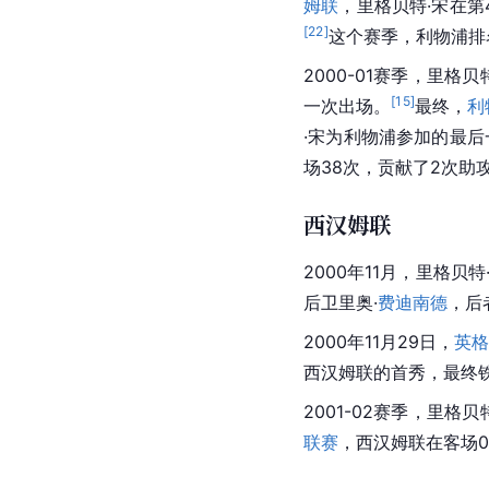
姆联
，里格贝特·宋在第
[
22
]
这个赛季，
利物浦
排
2000-01赛季，里格贝
[
15
]
一次出场。
最终，
利
·宋为
利物浦
参加的最后一
场38次，贡献了2次助
西汉姆联
2000年11月，里格贝特
后卫
里奥·
费迪南德
，后
2000年11月29日，
英
西汉姆联
的首秀，最终铁
2001-02赛季，里格贝
联赛
，
西汉姆联
在客场0