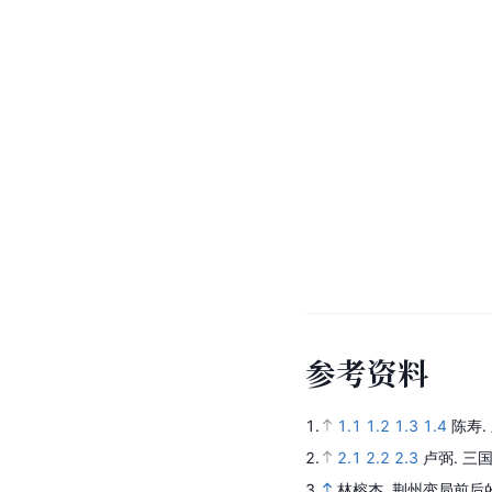
参
考
资
料
1.
1.1
1.2
1.3
1.4
陈寿.
2.
2.1
2.2
2.3
卢弼.
三
3.
林榕杰.
荆州变局前后