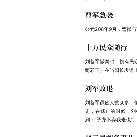
曹军急袭
公元208年9月，
曹操
与
十万民众随行
刘备军撤离时，携有民
骑若干）在当阳长坂追
刘军败退
刘备军虽然人数众多，
走，在逃亡的时候，刘
到：“子龙不弃我走也