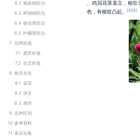
。鸡冠花茎直立，粗壮无
6.2
褐斑病防治
[
3
]
[
5
]
色，有棱纹凸起。
6.3
猝倒病防治
6.4
蚜虫害防治
6.5
叶螨害防治
7
功用价值
7.1
观赏价值
7.2
生态价值
8
相关文化
8.1
花语
8.2
诗文
8.3
画作
9
近种区别
10
参考资料
11
条目合集