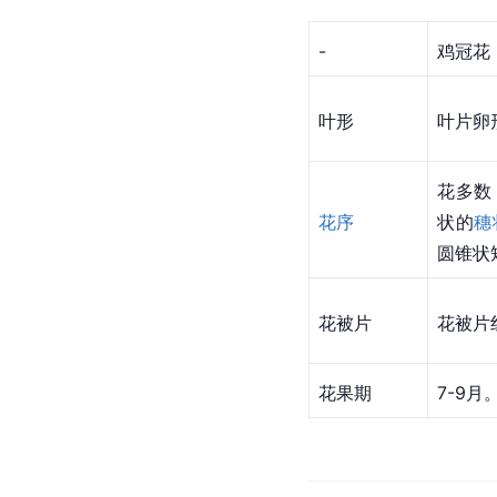
-
鸡冠花
叶形
叶片卵
花多数
花序
状的
穗
圆锥状
花被片
花被片
花果期
7-9月