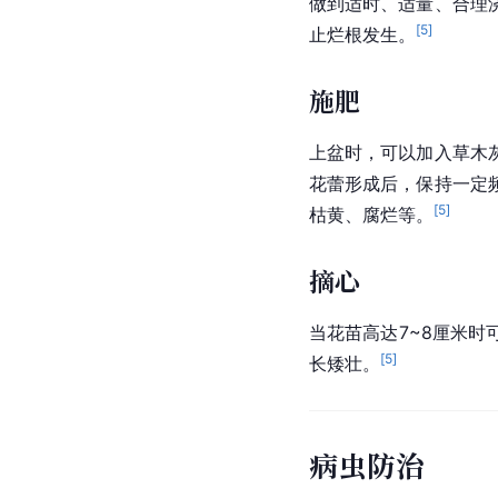
做到适时、适量、合理
[
5
]
止烂根发生。
施肥
上盆时，可以加入草木
花蕾形成后，保持一定
[
5
]
枯黄、腐烂等。
摘心
当
花苗
高达7~8厘米
[
5
]
长矮壮。
病虫防治