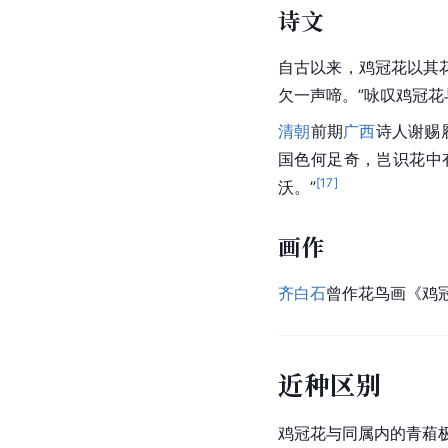
诗文
自古以来，鸡冠花以其
欠一声啼。”咏叹鸡冠花
清朝
前期
广西
诗人
谢赐
国色何足奇，岂识花中
[
17
]
沃。”
画作
齐白石
曾作花鸟画《鸡
近种区别
鸡冠花与同属内的
青葙