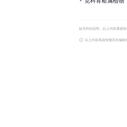
苋科青葙属植物
如无特别说明，以上内容遵循知识共享
以上内容系由快懂百科编辑