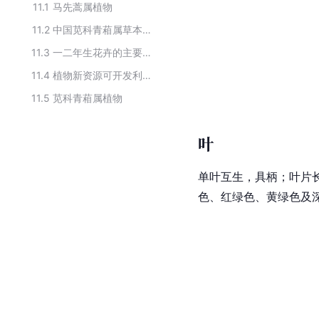
11.1
马先蒿属植物
11.2
中国苋科青葙属草本植物
11.3
一二年生花卉的主要观赏植物
11.4
植物新资源可开发利用的主要植物
11.5
苋科青葙属植物
叶
单叶互生，具柄；叶片
色、红绿色、黄绿色及