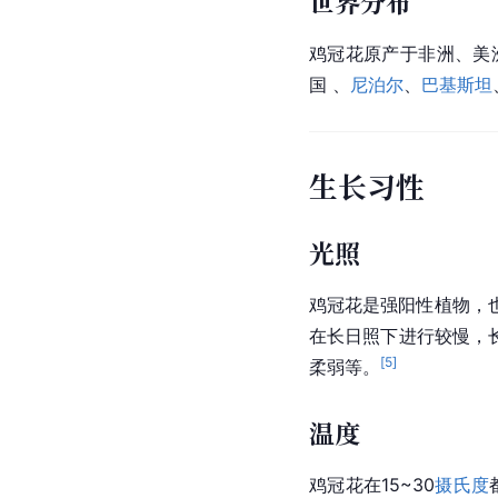
世界分布
鸡冠花原产于
非洲
、美
国
 、
尼泊尔
、
巴基斯坦
生长习性
光照
鸡冠花是强阳性植物，
在长日照下进行较慢，
[
5
]
柔弱等。
温度
鸡冠花在15~30
摄氏度