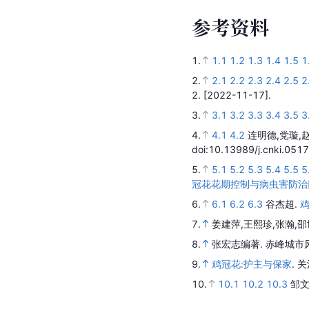
参
考
资
料
1.
1.1
1.2
1.3
1.4
1.5
1
2.
2.1
2.2
2.3
2.4
2.5
2
2.
[2022-11-17].
3.
3.1
3.2
3.3
3.4
3.5
3
4.
4.1
4.2
连明德,党璇,
doi:10.13989/j.cnki.051
5.
5.1
5.2
5.3
5.4
5.5
5
冠花花期控制与病虫害防治
6.
6.1
6.2
6.3
谷杰超.
7.
姜建萍,王熙珍,张瀚,邵
8.
张宏志编著.
赤峰城市
9.
鸡冠花:护主与保家
.
关
10.
10.1
10.2
10.3
邹文