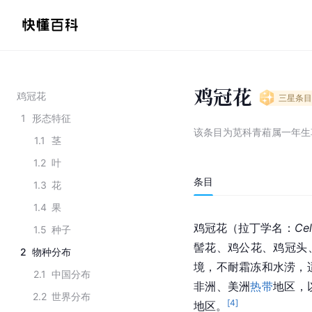
鸡冠花
鸡冠花
三星
条目
1
形态特征
该条目为
苋科青葙属一年生
1.1
茎
1.2
叶
条目
1.3
花
1.4
果
鸡冠花（拉丁学名：
Cel
1.5
种子
髻花、鸡公花、鸡冠头
2
物种分布
境，不耐霜冻和水涝，
2.1
中国分布
非洲、美洲
热带
地区，
2.2
世界分布
[
4
]
地区。