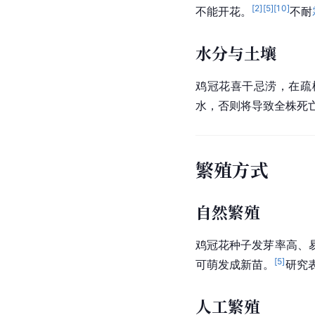
[
2
]
[
5
]
[
10
]
不能开花。
不耐
水分与土壤
鸡冠花喜干忌涝，在疏
水，否则将导致全株死
繁殖方式
自然繁殖
鸡冠花种子发芽率高、
[
5
]
可萌发成新苗。
研究
人工繁殖