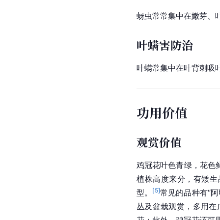
蚜虫
常常集中在嫩芽、
叶螨害防治
叶螨
常集中在叶背刺吸
功用价值
观赏价值
鸡冠花叶色青绿，花色
植株高度来分，有矮生品
[
5
]
型。
常见的品种有“阿
丛及盆栽观赏，多用在