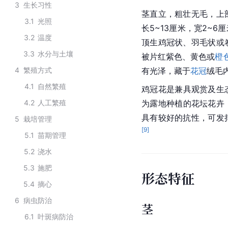
3
生长习性
茎直立，粗壮无毛，上
3.1
光照
长5~13厘米，宽2~
3.2
温度
顶生鸡冠状、羽毛状或
3.3
水分与土壤
被片红紫色、黄色或
橙
4
繁殖方式
有光泽，藏于
花冠
绒毛
4.1
自然繁殖
鸡冠花是兼具观赏及生
4.2
人工繁殖
为露地种植的花坛花卉
具有较好的抗性，可发
5
栽培管理
[
9
]
5.1
苗期管理
5.2
浇水
5.3
施肥
形态特征
5.4
摘心
6
病虫防治
茎
6.1
叶斑病防治