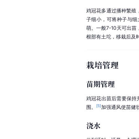
鸡冠花多通过播种繁殖，
子细小，可将种子与细
萌。一般7-10天可出
根部有土坨，移栽后及
栽培管理
苗期管理
鸡冠花出苗后需要保持
[
5
]
围。
加强通风使苗健
浇水