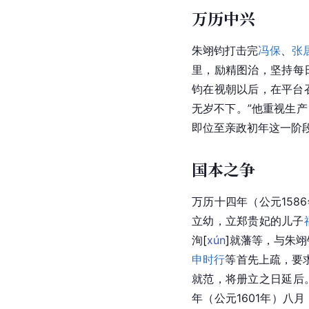
万历中兴
朱翊钧打击完
冯保
、
张
里，励精图治，坚持每
钧在视朝以后，在平台
无岁不下。”他重视生
即位至亲政初年这一阶
国本之争
万历十四年（公元158
立幼，立郑贵妃的儿子
洵
[
xún
]
就藩等，与朱翊
申时行
等首先上疏，要
就范，将册立之日延后
年（公元1601年）八