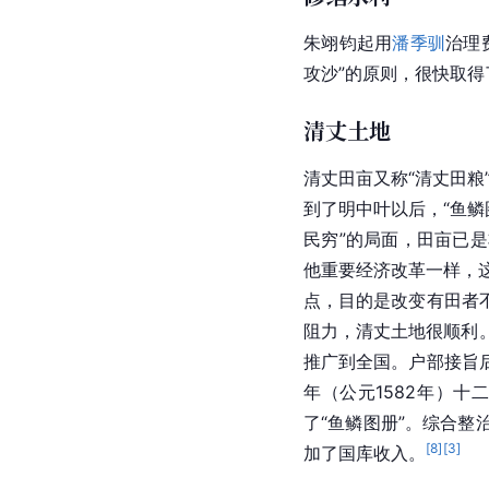
朱翊钧起用
潘季驯
治理
攻沙”的原则，很快取得
清丈土地
清丈田亩又称“清丈田粮
到了明中叶以后，“鱼
民穷”的局面，田亩已
他重要经济改革一样，
点，目的是改变有田者
阻力，清丈土地很顺利。
推广到全国。户部接旨
年（公元1582年）
了“鱼鳞图册”。综合
[
8
]
[
3
]
加了国库收入。