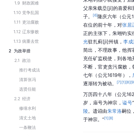
1.9
财政困难
父亲朱载
坖[jì]
的喜爱和
1.10
党争乱国
[
6
]
子。
隆庆六年（公元
1.11
吏治腐败
在位的前十年，对
张居
1.12
辽东惨败
正的主张下，朱翊钧实
1.13
病重去世
光
驻扎
蓟[jì]
州镇，
李成
简出，不理政事，他挥
2
为政举措
充任矿监税使，到各地
2.1
政治
不断，官吏贪污腐败，
推行考成法
七年（公元1619年），
清算张冯
[
7
]
[
1
]
[
8
]
[
9
逐渐转为被动。
选贤任能
万历四十八年（公元16
2.2
经济
岁，庙号为神宗，
谥号
修缮水利
陵
。遗诏由
朱常洛
嗣位
清丈土地
[
1
]
[
8
]
于神宗。”
一条鞭法