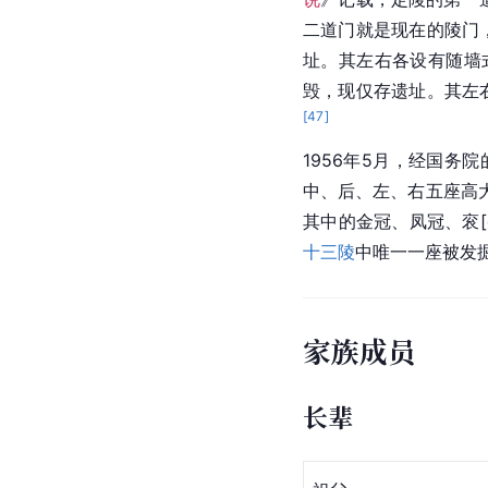
二道门就是现在的陵门，
址。其左右各设有随墙
毁，现仅存遗址。其左右
[
47
]
1956年5月，经国务
中、后、左、右五座高大
其中的金冠、凤冠、衮[
十三陵
中唯一一座被发掘
家族成员
长辈