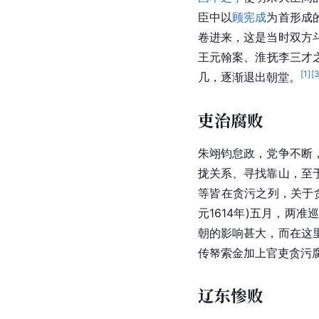
臣中以
顾宪成
为首形成
卷进来，这是当时双方
王元翰
案、淮抚
李三才
[
1
]
[
几，逐渐退出朝堂。
吏治腐败
朱翊钧怠政，党争不断
拢关系、寻找靠山，至
等皆在贪污之列，关于
元1614年)五月，两准
朝的影响甚大，而在这
传帑索金加上官吏贪污
辽东惨败