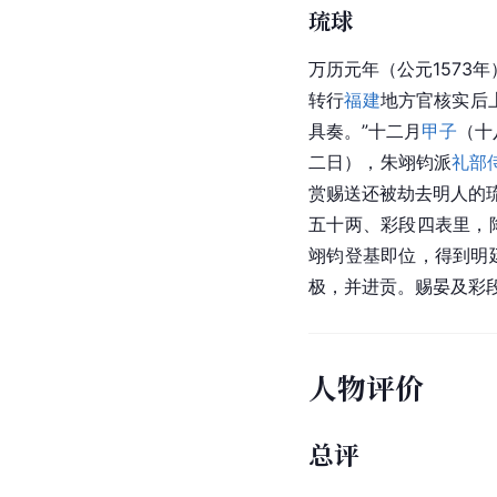
琉球
万历元年（公元1573
转行
福建
地方官核实后
具奏。”十二月
甲子
（十
二日），朱翊钧派
礼部
赏赐送还被劫去明人的
五十两、彩段四表里，
翊钧登基即位，得到明
极，并进贡。赐晏及彩
人物评价
总评