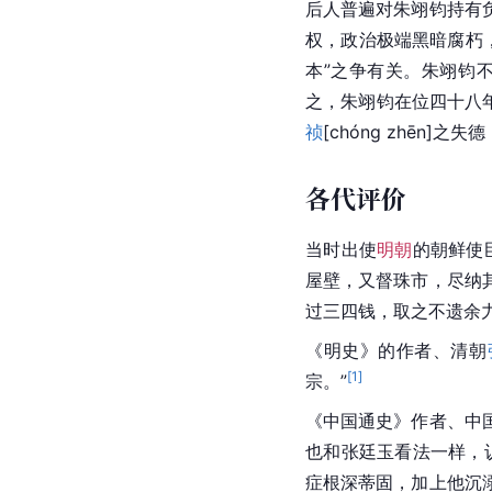
后人普遍对朱翊钧持有
权，政治极端黑暗腐朽
本”之争有关。朱翊钧
之，朱翊钧在位四十八
祯
[chóng zhēn]
各代评价
当时出使
明朝
的朝鲜使
屋壁，又督珠市，尽纳
过三四钱，取之不遗余
《明史》的作者、清朝
[
1
]
宗。”
《中国通史》作者、中
也和张廷玉看法一样，
症根深蒂固，加上他沉