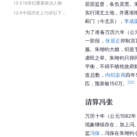
13.5
16世纪重要政治人物
层层监督，各负其责。
实行清丈土地，并逐渐
13.6
中国历史上10岁以下登基皇帝
蓟门（今北京），
李成
为了准备万历六年（公元
一阶段，
张居正
抑制宫
服。朱翊钧大婚，织造
虐民之举。朱翊钧只得
平衡，不得不牺牲政府
造总数，
内织染局
四年
[
22
]
匹，预算银150万。
清算冯张
万历十年（公元1582
现象继续存在，加上冯
监
冯保
，冯保在朱翊钧