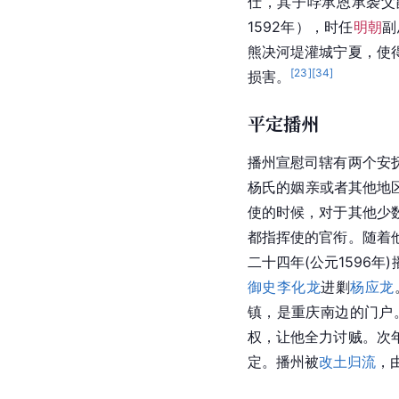
仕，其子哱承恩承袭父
1592年），时任
明朝
副
熊决河堤灌城宁夏，使
[
23
]
[
34
]
损害。
平定播州
播州宣慰司辖有两个安
杨氏的姻亲或者其他地
使的时候，对于其他少
都指挥使的官衔。随着
二十四年(公元1596年)
御史
李化龙
进剿
杨应龙
镇，是重庆南边的门户
权，让他全力讨贼。次
定。
播州
被
改土归流
，