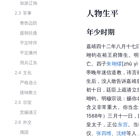
加派辽饷
人物生平
2.3
军事
整饬边防
年少时期
援朝抗倭
平定哱拜
嘉靖四十二年八月十七日
平定播州
翊钧在裕王府降生。明
用兵辽东
亡。四子
朱翊镠
[zhū
帝晚年迷信道教，讳言
2.4
文化
生后，没人敢告诉嘉靖皇
严格选士
初十日，廷臣上疏请立
接纳教士
翊钧。明穆宗说：赐你
2.5
宗室
含义非常重大。你当念
赏赐潞王
1568年）三月十一日
2.6
外交
皇太子，正位
东宫
。当
俄国
仪、
张四维
、
沈鲤
等人