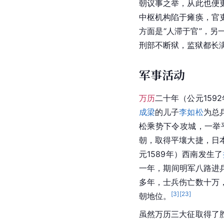
朝议事之举，从此也便
中枢机构陷于瘫痪，官
方面是“人滞于官”，
刑部不断狱，监狱都长
军事活动
万历
二十年（公元159
成梁
的儿子
李如松
为总
松乘势下令攻城，一举
朝，取得平壤大捷，日
元1589年）西南发生了
一年，期间明军八路进
多年，士兵伤亡数十万
[
3
]
[
23
]
朝地位。
虽然万历三大征取得了