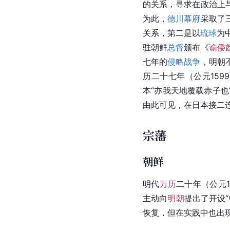
的关系，寻求在政治上
为此，
德川幕府
采取了
关系，第二是以
琉球
为
驻朝鲜
总督
颁布《
谕倭
七年的
侵略战争
，明朝
历二十七年（公元159
本“亦我天地覆载赤子也
由此可见，在日本接二
宗藩
朝鲜
明代
万历
二十年（公元1
主动向
明朝
提出了开设
恢复，但在实践中也出