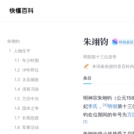
朱翊钧
朱翊钧
特色条目
1
人物生平
明朝第十三位皇帝
1.1
年少时期
本词条依据抖音百科内
1.2
冲年即位
条目
1.3
太岳辅政
1.4
清算冯张
明神宗朱翊钧（公元156
1.5
万历中兴
[
4
]
妃
李氏
，
明朝
第十三
1.6
国本之争
钧在位期间的年号为
万
1.7
长期怠政
[
1
]
1.8
军事活动
朱翊钧很小就接受了启