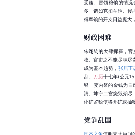
受贿、冒领粮饷的情况
多，诸如克扣军饷、侵
得军饷的开支日益庞大
财政困难
朱翊钧的大肆挥霍，官
收、官吏之不能尽职尽
成为基本趋势，
张居正
刮。
万历
十七年(公元15
银
，变内帑的金钱为自
清、坤宁二宫烧毁殆尽
让矿监税使将开矿或抽
党争乱国
国本之争
使明末大臣间