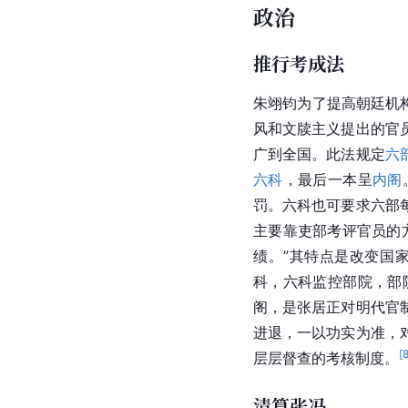
政治
推行考成法
朱翊钧为了提高朝廷机
风和文牍主义提出的官
广到全国。此法规定
六
六科
，最后一本呈
内阁
罚。六科也可要求六部
主要靠吏部考评官员的
绩。”其特点是改变国
科，六科监控部院，部
阁，是张居正对明代官
进退，一以功实为准，
[
层层督查的考核制度。
清算张冯