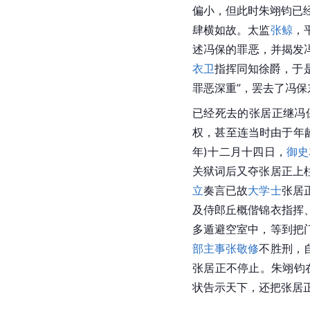
偏小，但此时朱翊钧已
肆横如故。太监
张鲸
，
述冯保的罪恶，并揭发
衣卫
指挥同知徐爵，于
罪恶深重”，罢去了冯
已经死去的张居正继冯
权，甚至连当时由于年
年)十二月十四日，
御史
关狱词后又夺张居正上
立
奏言已故
大学士
张居
及侍郎丘概偕锦衣指挥
多遁避空室中，等到把
部
主事
张敬修
不胜刑，
张居正不停止。朱翊钧
状告示天下，还把张居