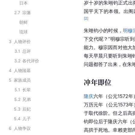
岁十岁的朱翊钧正式出
日本
国平天下的本领。出阁
2.7
宗藩
[
2
]
朝鲜
朱翊钧小的时候，
明穆
琉球
下交代呢？”明穆宗听
3
人物评价
能力。穆宗因而对他大
3.1
总评
每天早晨只要听到朱翊
3.2
各代评价
问题都答了出来，在朱
4
人物陵墓
冲年即位
5
家族成员
5.1
长辈
隆庆
六年（公元1572
5.2
兄弟
万历元年（公元1573年
5.3
后妃
于取代徐阶。但之后高
5.4
儿子
钧即位后于隆庆六年（公
6
人物争议
高拱于死地。幸赖吏部