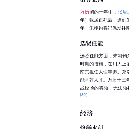
万历
初的十年中，
张居
年）张居正死后，遭到
年，朱翊钧将冯保发往
选贤任能
选贤任能方面，朱翊钧
时期的措施，在用人上
南京担任大理寺卿。郑
能举荐人才。万历十三年
战经验的将领，无法领
[
30
]
经济
修缮水利