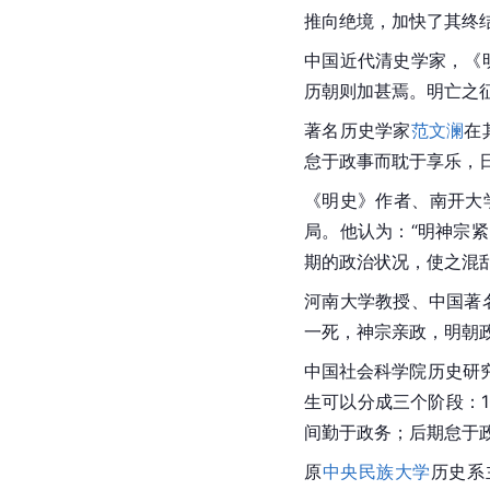
推向绝境，加快了其终结
中国近代清史学家，《
历朝则加甚焉。明亡之
著名历史学家
范文澜
在
怠于政事而耽于享乐，
《明史》作者、南开大
局。他认为：“明神宗
期的政治状况，使之混
河南大学教授、中国著
一死，神宗亲政，明朝
中国社会科学院历史研
生可以分成三个阶段：1
间勤于政务；后期怠于
原
中央民族大学
历史系