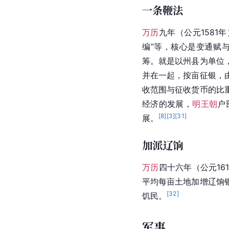
一条鞭法
万历
九年（公元1581
编”等，核心是变通赋
筹。就是以州县为单位
并在一起，按亩征银，
收范围与征收货币的比
经济的发展，
明王朝
户
[
8
]
[
3
]
[
31
]
展。
加派辽饷
万历
四十六年（公元16
平均每亩土地加增辽饷
[
32
]
饥民。
军事