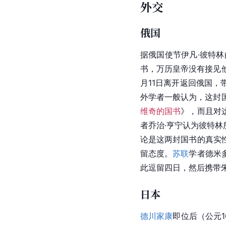
外交
俄国
据俄国使节伊凡·彼特林
书，万历皇帝没有接见
月11日离开返回俄国，
外学者一般认为，这封国
维奇的国书
》，而且对
者乔治·亨宁认为彼特
论是这两封国书的真实
留态度。
苏联
学者德米
此逗留四日，然后携带
日本
德川家康
即位后（公元1