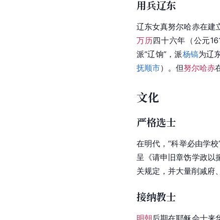
用兵辽东
辽东女真
努尔哈赤
在建
万历
四十六年（公元16
派“辽饷”，派
杨镐
为辽
抚顺市
）。但
努尔哈赤
文化
严格选士
在明代，“科举必由学校
呈《请申旧章饬学政以
关规定，并大量削减府
接纳教士
明朝
后期在耶稣会士来