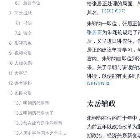
6.1
怠政争议
给张居正处理的局面。
[
1
]
[
3
]
[
16
]
[
17
]
其名。
7
艺术成就
7.1
书法
朱翊钧一即位，张居正
张居正
为朱翊钧规定了
7.2
诗文
后，又呈进日讲仪注。
8
影视形象
居正的建议坚持学习，
9
视频合集
宫内。朱翊钧自即位到
10
人物关系
果。关于早朝与讲读的
11
大事记
讲读，以便能有更多时
12
参考资料
[
3
]
[
18
]
[
19
]
[
2
]
13
条目合集
太岳辅政
13.1
明朝历代皇帝
13.2
明朝历代皇太子
朱翊钧在位的前十年中
13.3
曾在故宫居住的皇帝
为前五年以政治改革为
13.4
历史事件国本之争主要人物
期政治、经济关系新变