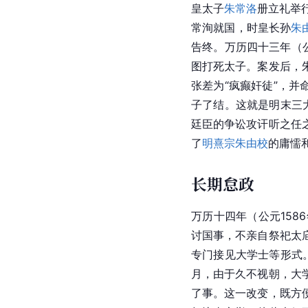
皇太子
朱常洛
册立礼举
常洵就国，时皇长孙
朱
告终。万历四十三年（公
图打死太子。案发后，
张差为“疯癫奸徒”，
子了结。这就是明末三
廷臣的争讼攻讦听之任
了
明熹宗
朱由校
的庸懦
长期怠政
万历十四年（公元15
讨国事，不亲自祭祀太
专门接见大学士等形式。
月，由于久不视朝，大
了事。这一改变，既方