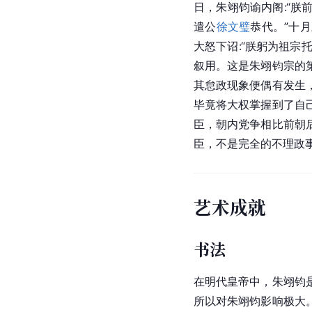
日，朱翊钧谕内阁:“
遣公
徐文璧
恭代。”十
大怒下诏:“朕躬为祖宗
叙用。这是朱翊钧宗的
其怠政现象便偶有发生
毕竟将大权掌握到了自
臣，朝内党争相比前朝
臣，不是完全的不理政
艺术成就
书法
在明代皇帝中，朱翊钧
所以对朱翊钧影响极大