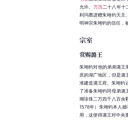
允许。
万历
二十八年十二
利玛窦进赠朱翊钧天主
明神宗朱翊钧的信任，
宗室
赏赐潞王
朱翊钧对他的弟弟
潞王
庶的湖广地区，但是
潞
准建造潞王府。朱翊钧
了准备朱翊钧同母弟
潞
瑚珍珠二万四千八百余
1578年）朱翊钧本人
用，这使得
潞王
对中央