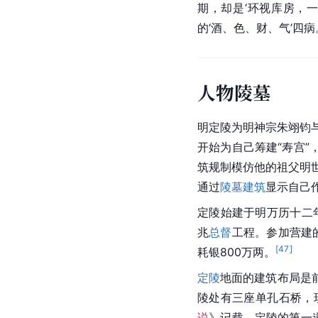
期，却是‘环视库房，
的‘酒、色、财、气’四
人物陵墓
明定陵为明神宗朱翊钧
开始为自己筹建“寿宫”
筑规制模仿他的祖父明世
通过
陵墓建筑
显示自己
定陵始建于明万历十二年
兆
总督
工程。参加营建的
[
47
]
耗银800万两。
定陵
地面的建筑布局是
陵处有三座单孔石桥，
说
》记载，定陵的第一