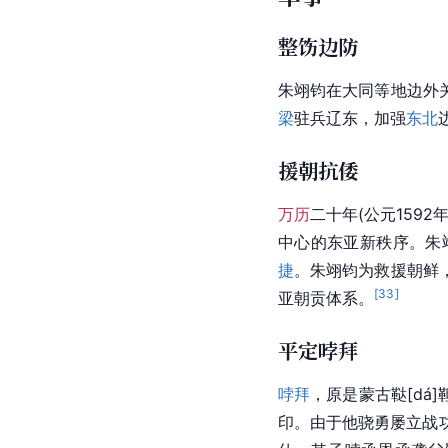
整饬边防
朱翊钧在大同等地边外
梁
驻兵辽东，加强
东北
援朝抗倭
万历
二十年(公元1592
中心的东亚新秩序。朱
捷
。朱翊钧为救援朝鲜
[
33
]
亚朝贡体系。
平定哱拜
哱拜
，原是蒙古
鞑[dá]
印。由于他骁勇屡立战