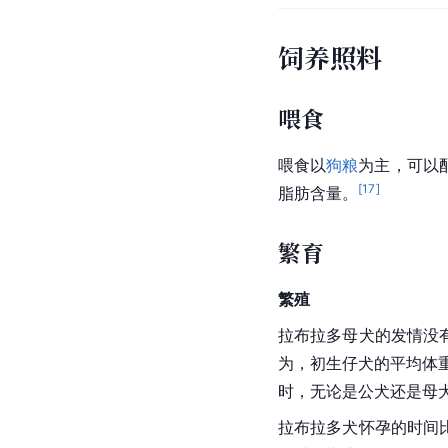
饲养照料
喂食
喂食以
狗粮
为主，可以
[
17
]
脂肪含量。
繁育
繁殖
拉布拉多母犬的
发情
没
为，
初生
仔犬的平均体重
时，无论是公犬还是母
拉布拉多犬怀孕的时间比