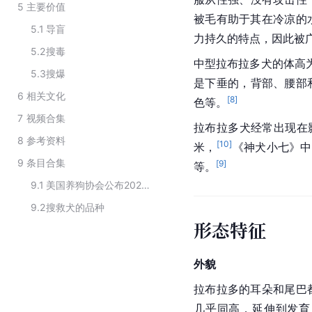
5
主要价值
被毛有助于其在冷凉的
5.1
导盲
力持久的特点，因此被
5.2
搜毒
中型拉布拉多犬的体高为
5.3
搜爆
是下垂的，背部、腰部
6
相关文化
[
8
]
色等。
7
视频合集
拉布拉多犬经常出现在
8
参考资料
[
10
]
米，
《神犬小七》中
9
条目合集
[
9
]
等。
9.1
美国养狗协会公布2021年最受美国人欢迎的犬类
9.2
搜救犬的品种
形态特征
外貌
拉布拉多的耳朵和尾巴
几乎同高，延伸到发育