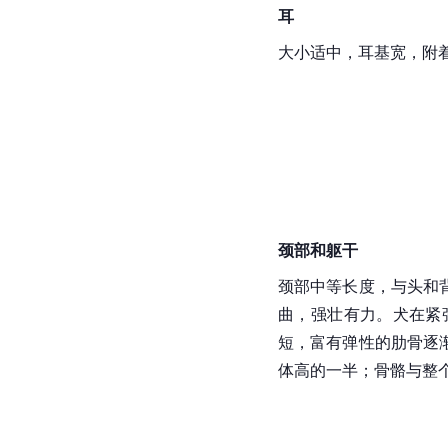
耳
大小适中，耳基宽，附
颈部和躯干
颈部中等长度，与头和
曲，强壮有力。犬在紧
短，富有弹性的肋骨逐渐
体高的一半；骨骼与整