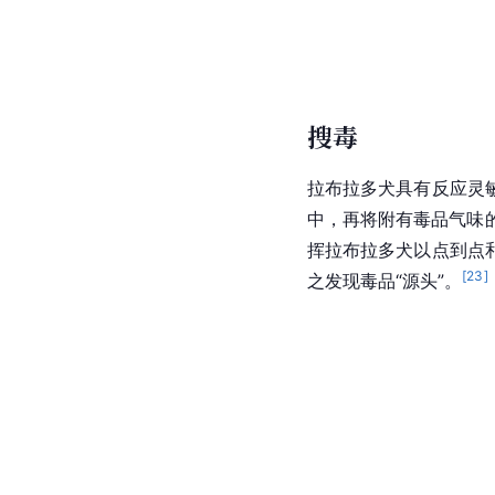
搜毒
拉布拉多犬具有反应灵
中
，再将附有毒品气味
挥拉布拉多犬以点到点
[
23
]
之发现毒品“源头”。