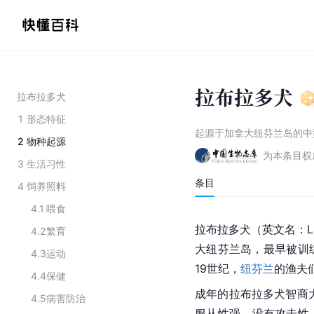
拉布拉多犬
拉布拉多犬
1
形态特征
起源于加拿大纽芬兰岛的中
2
物种起源
为本条目权
3
生活习性
条目
4
饲养照料
4.1
喂食
拉布拉多犬（英文名：Lab
4.2
繁育
大纽芬兰岛，最早被训
4.3
运动
19世纪，
纽芬兰
的渔夫
4.4
保健
成年的拉布拉多犬智商
4.5
病害防治
服从性强、没有攻击性