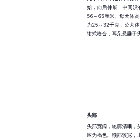
始，向后伸展，中间没
56～65厘米、母犬体
为25～32千克，公犬
钳式咬合，耳朵悬垂于
头部
头部宽阔，轮廓清晰，
应为褐色。额部较宽，