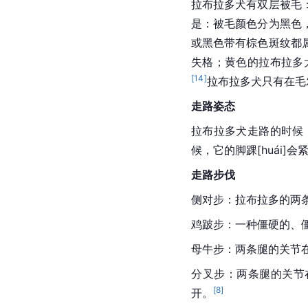
拉布拉多犬有双层被毛
是：被毛颜色分为黑色
或黑色带有棕色斑纹都
失格；黄色的拉布拉多
[
14
]
拉布拉多犬只有在毛
走路姿态
拉布拉多犬走路的时候
候，它的脚
踝[huái]
会
走路步伐
侧对步：拉布拉多的两
鸡跛步：一种僵硬的、
母牛步：两条腿的关节在
分叉步：两条腿的关节
[
8
]
开。