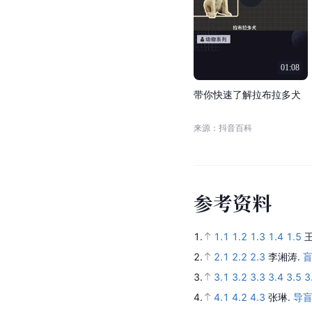
01:08
带
你
快
速
了
解
拉
布
拉
多
犬
来源：抖音百科
参
考
资
料
1.
1.1
1.2
1.3
1.4
1.5
2.
2.1
2.2
2.3
李湘涛.
盲
3.
3.1
3.2
3.3
3.4
3.5
3
4.
4.1
4.2
4.3
张琳.
导盲