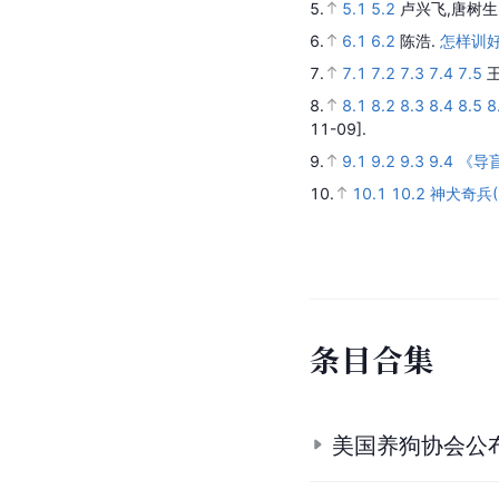
5.
5.1
5.2
卢兴飞,唐树生
6.
6.1
6.2
陈浩.
怎样训
7.
7.1
7.2
7.3
7.4
7.5
8.
8.1
8.2
8.3
8.4
8.5
8
11-09].
9.
9.1
9.2
9.3
9.4
《导
10.
10.1
10.2
神犬奇兵(2
条
目
合
集
美国养狗协会公布