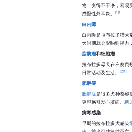
物，变得不干净，容易
[
19
]
成慢性外耳炎。
白内障
白内障
是拉布拉多猎犬
犬
时期就会影响到视力
脂肪瘤
和细胞瘤
拉布拉多母犬在左侧倒
[
20
]
日常活动及生活。
肥胖症
肥胖症
是很多
犬种
都容
更容易引发心脏病、
糖
病毒感染
早期的拉布拉多犬感染
炎
，前者可致急性死亡