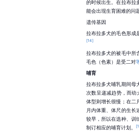
的时候出生。在拉布拉
能会出现生育困难的问
遗传基因
拉布拉多犬的毛色形成
[
14
]
拉布拉多犬的被毛中所
毛色（色素）是受二对
哺育
拉布拉多犬哺乳期间母
次数呈递减趋势，而幼
体型则增长很慢；在二
月内体重、体尺的生长
较早，所以在选种、训
[
制订相应的哺育计划。