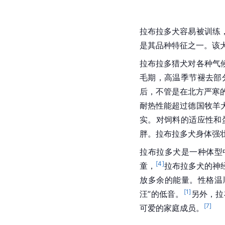
拉布拉多犬容易被训练
是其品种特征之一。该
拉布拉多猎犬对各种气
毛期，高温季节褪去部
后，不管是在北方严寒
耐热性能超过德国牧羊
实。对饲料的适应性和
胖。拉布拉多犬身体强
拉布拉多犬是一种体型
[
4
]
童，
拉布拉多犬的神
放多余的能量。性格温
[
1
]
汪”的低音。
另外，拉
[
7
]
可爱的家庭成员。