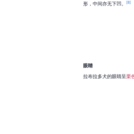
[
8
]
形，中间亦无下凹。
眼睛
拉布拉多犬的眼睛呈
栗