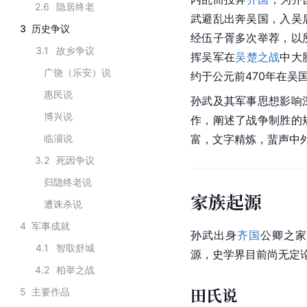
2.6
隐居终老
武避乱出奔吴国，入吴
3
历史争议
经伍子胥多次举荐，以
3.1
故乡争议
挥吴军在
吴楚之战
中大
广饶（乐安）说
约于公元前470年在吴
惠民说
孙武及其军事思想影响
博兴说
作，阐述了战争制胜的
临淄说
富，文字精炼，蜚声中
3.2
死因争议
归隐终老说
家族起源
遭诛杀说
4
军事成就
孙武出身
齐国
公卿
之家
4.1
智取舒城
源，史学界目前尚无定
4.2
柏举之战
田氏说
5
主要作品