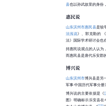
山东东营市广饶县。旧
姓出处）“与齐同姓”
邑，从宋代《新唐书·
[
23
]
故里。
近年来出土
史，印证了史书记载的
此外，民国七年（191
县
也以孙武故里的身份
惠民说
山东滨州市
惠民县
是较
法浅说
》、郭克勤的 
法》国际学术研讨会也
持惠民说观点的人认为
而惠民县是唐代乐安郡