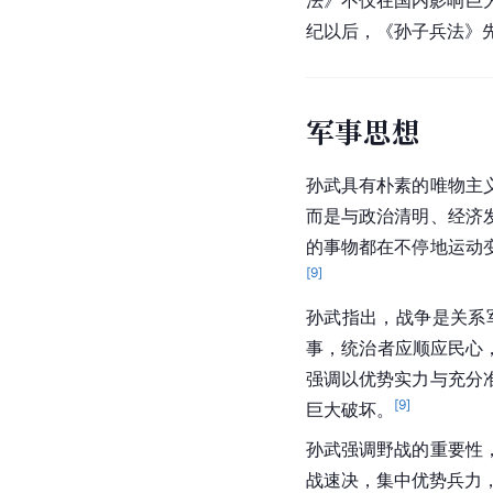
现存的《孙子兵法》有
质朴，善用排比铺陈叙
如阴，动如雷震”（《
孙
如珠玉”（《文心雕龙·
名言，至今仍为大家经
《孙子兵法》中的军事
法》不仅在国内影响巨
纪以后，《孙子兵法》先
军事思想
孙武具有朴素的唯物主
而是与政治清明、经济
的事物都在不停地运动
[
9
]