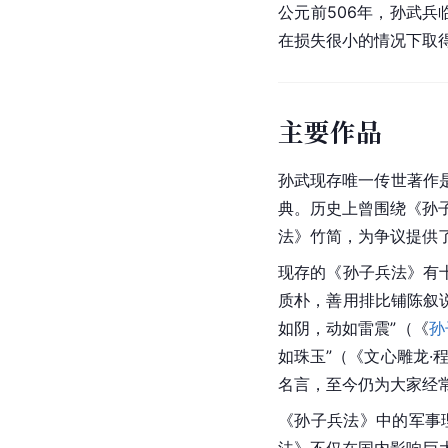
楚昭王
慌忙派楚国
令尹
后，孙武开始挑拨离间
打得囊瓦几乎弃军而逃
孙武命吴军猛攻楚军，
救，迅速击败吴军先锋
南镇
南），一路五战五
公元前506年，孙武
在损失很小的情况下取
主要作品
孙武现存唯一传世著作
典。历史上曾围绕《孙
法》竹简，为争议提供