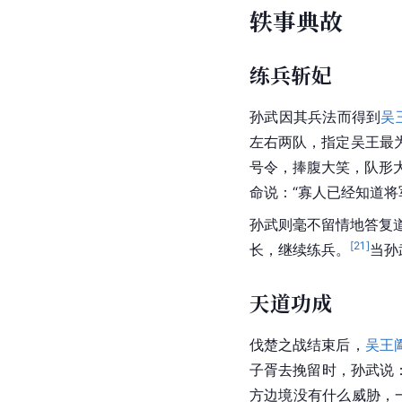
父亲
孙凭
挚友
伍子胥
后裔
孙膑
轶事典故
练兵斩妃
孙武因其兵法而得到
吴
左右两队，指定吴王最
号令，捧腹大笑，队形
命说：“寡人已经知道
孙武则毫不留情地答复道