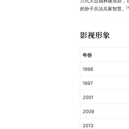
孙武子亭
孙武子亭位于
江苏苏州
[
就是今天的孙武子亭。
孙子兵法城
中国孙子兵法城
，位于
汉
式大型园林建筑群，
[
的孙子兵法
兵家
智慧。
影视形象
年份
1996