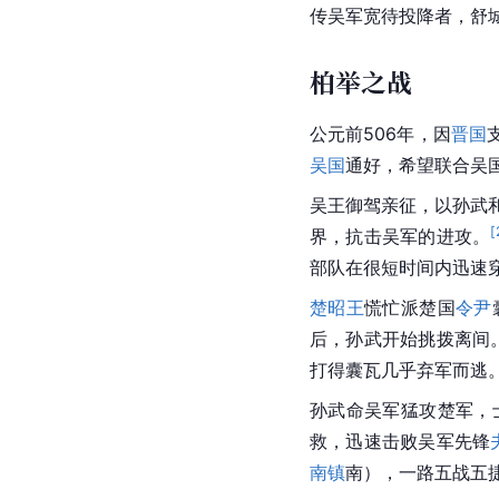
军事成就
智取舒城
孙武被任命为吴将后，
安徽
庐江县
西）和
钟吾
传吴军宽待投降者，舒
柏举之战
公元前506年，因
晋国
吴国
通好，希望联合吴
吴王御驾亲征，以孙武
[
界，抗击吴军的进攻。
部队在很短时间内迅速