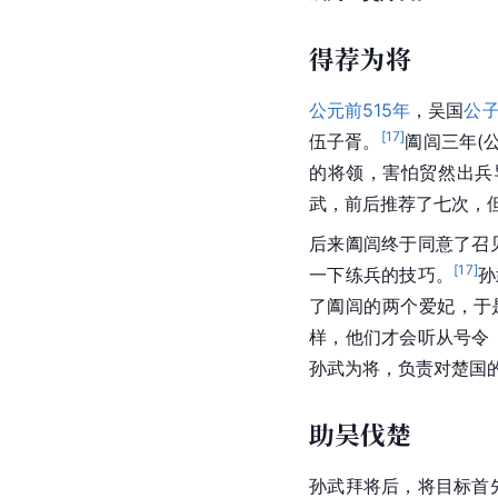
得荐为将
公元前515年
，吴国
公
[
17
]
伍子胥。
阖闾三年(
的将领，害怕贸然出兵
武，前后推荐了七次，
后来阖闾终于同意了召
[
17
]
一下练兵的技巧。
孙
了阖闾的两个爱妃，于
样，他们才会听从号令
孙武为将，负责对楚国
助吴伐楚
孙武拜将后，将目标首