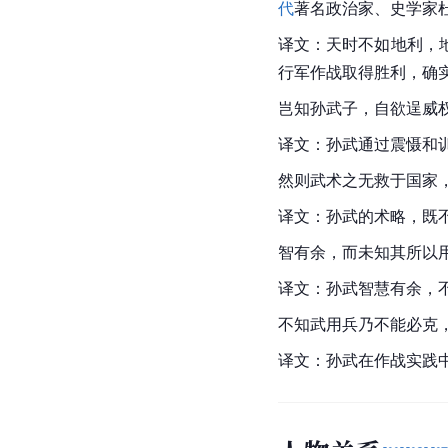
译文：诸子百家中除了
圣人之用兵，
戢
[
jí
]
而时
译文：圣人用兵，采取
[
32
]
人深刻的。
天时不如地利，地利不
代
著名政治家、史学家
译文：天时不如地利，
行军作战取得胜利，确
岂知孙武子，自欲逞威
译文：孙武通过震慑和
然则武术之无救于国家
译文：孙武的术略，既
智有余，而未知其所以