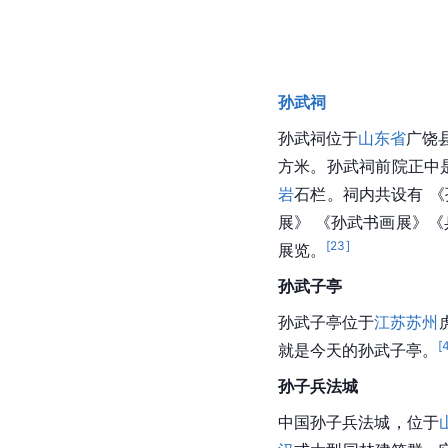
孙武祠
孙武祠
位于
山东省
广饶
方米。孙武祠前院正中是
岩
石栏。祠内共设有 
展》 《孙武书画展》《
[
23
]
展览。