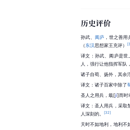
孙武指出，战争是关系
事，统治者应顺应民心
强调以优势实力与充分
[
9
]
巨大破坏。
孙武强调野战的重要性
战速决，集中优势兵力
历史评价
孙武、
阖庐
，世之善用
[
（
东汉
思想家王充评）
译文：孙武、阖庐是世
人，强行让他指挥军队
诸子自荀、扬外，其余