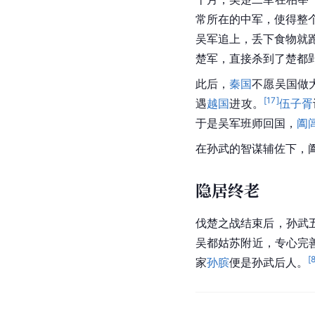
常所在的中军，使得整
吴军追上，丢下食物就
楚军，直接杀到了楚都
此后，
秦国
不愿
吴国
做
[
17
]
遇
越国
进攻。
伍子胥
于是吴军班师回国，
阖
在孙武的智谋辅佐下，
隐居终老
伐楚之战结束后，孙武
吴都姑苏附近，专心完
[
家
孙膑
便是孙武后人。