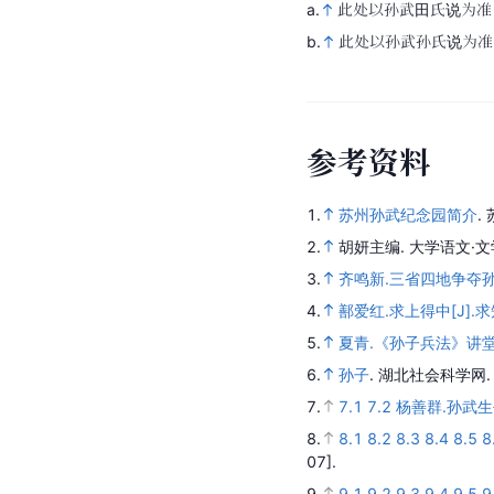
孙凭
孙
父亲
爷
注
释
a.
此处以孙武田氏说为准
b.
此处以孙武孙氏说为准
参
考
资
料
1.
苏州孙武纪念园简介
.
2.
胡妍主编.
大学语文·文
3.
齐鸣新.三省四地争夺孙武故