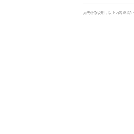
本戏《太和城》
助吴王阖闾争霸
如无特别说明，以上内容遵循知识共享