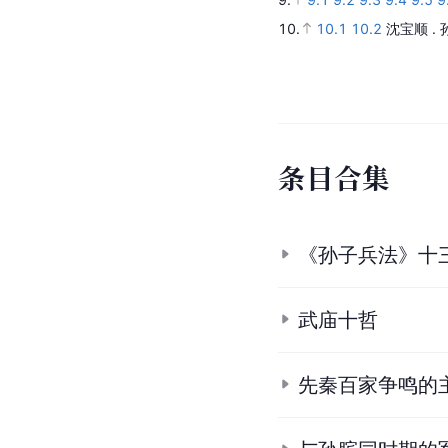
4.
鄯爱红.求上得中[J].求知,
5.
夏青.《孙子兵法》讲堂(一)
6.
孙子
.
湖北社会科学网
7.
7.1
7.2
杨善群.孙武生平事
8.
8.1
8.2
8.3
8.4
8.5
8
07].
9.
9.1
9.2
9.3
9.4
9.5
9
10.
10.1
10.2
沈宝顺 .
条
目
合
集
《孙子兵法》十