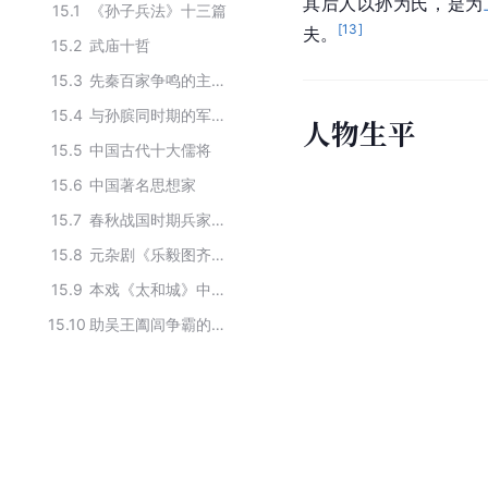
其后人以孙为氏，是为
15.1
《孙子兵法》十三篇
[
13
]
夫。
15.2
武庙十哲
15.3
先秦百家争鸣的主要学派及主要人物
15.4
与孙膑同时期的军事家
人物生平
15.5
中国古代十大儒将
15.6
中国著名思想家
15.7
春秋战国时期兵家的主要代表人物
15.8
元杂剧《乐毅图齐》中的人物原型
15.9
本戏《太和城》中的人物原型
15.10
助吴王阖闾争霸的人物