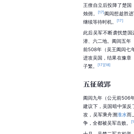
王僚自立后投降了楚国
[
17
]
烛佣。
阖闾想趁胜进
[
17
]
继续等待时机。
此后吴军不断袭扰楚国
潜、六二地。阖闾五年（
前508年（吴王阖闾
进攻吴国，结果在豫章
[
17
]
[
18
]
子繁。
五征破郢
阖闾九年（公元前506
建议下，
吴国
暗中策反
攻，吴军乘舟溯
淮水
而
[
争，全都被吴军击败。
十月，吴楚二军在柏举