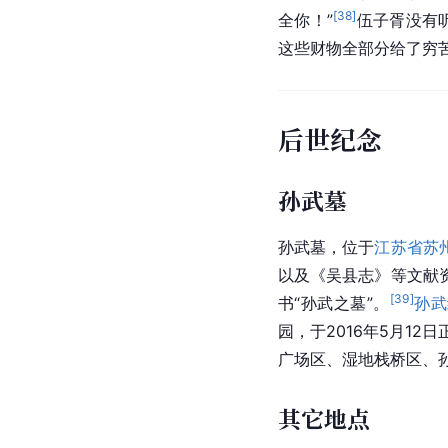
[
21
]
长，继续练兵。
当孙
天道功成
伐楚之战结束后，
吴王
子胥去挽留时，孙武说
方边境没有什么威胁，
[
38
]
全你！”
伍子胥没有
这些财物全部分给了穷
后世纪念
孙武墓
孙武墓，位于
江苏省苏