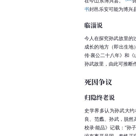
博兴说
山东滨州市
博兴
县
是另
军事·中国历代军事分册
博兴
说的主要依据是《
图》明确标示乐安县在
[
23
]
在今山东博兴县。”
书
封邑乐安可能为博兴
临淄说
今人在探究孙武故里的
成长的地方（即出生地
传·襄公二十八年》和
孙武故里，由此可推断