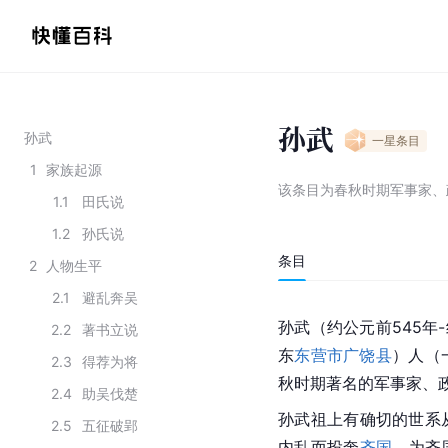
孙武
孙武
一星
条目
1
家族起源
该条目为
春秋时期军事家、
1.1
田氏说
1.2
孙氏说
条目
2
人物生平
2.1
避乱奔吴
孙武（约公元前545年-
2.2
著书立说
东
东营市广饶县
）人（
2.3
得荐为将
秋时期著名的军事家、
2.4
助吴伐楚
孙武祖上有确切的世系
2.5
五征破郢
内乱而投奔
齐国
，为齐