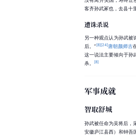
死因争议
归隐终老说
史学界多认为孙武大约
良、范蠡、孙武，脱然
校录·能品》记载：“孙
没有离开吴国，寿终正
客齐孙武冢也，去县十里
遭诛杀说
另一种观点认为孙武被
[
8
]
[
24
]
后。”
唐朝
颜师古
这一说法主要倾向于孙
[
8
]
杀。