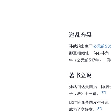
避乱奔吴
孙武约出生于
公元前53
卿
互相倾轧，勾心斗角
年（公元前517年），
著书立说
孙武到达吴国后，隐居
[
17
]
子兵法
》十三篇。
此时恰逢
楚国
发生变乱
[
17
]
成为至交好友。