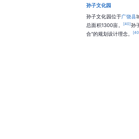
以及《吴县志》等文献
[
39
]
书“孙武之墓”。
孙武
园，于2016年5月12
广场区、湿地栈桥区、
其它地点
孙子文化园
孙子文化园
位于
广饶县
[
40
]
总面积1300亩。
孙
[
4
合"的规划设计理念。