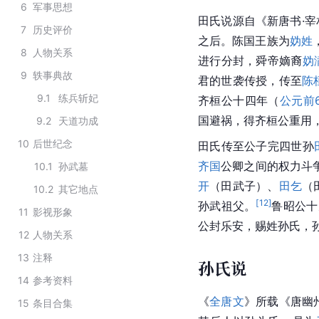
6
军事思想
田氏说源自《新唐书·
7
历史评价
之后。陈国王族为
妫姓
8
人物关系
进行分封，舜帝嫡裔
妫
9
轶事典故
君的世袭传授，传至
陈
9.1
练兵斩妃
齐桓公十四年（
公元前6
国避祸，得齐桓公重用
9.2
天道功成
10
后世纪念
田氏传至公子完四世孙
齐国
公卿之间的权力斗
10.1
孙武墓
开
（田武子）、
田乞
（
10.2
其它地点
[
12
]
孙武祖父。
鲁昭公十
11
影视形象
公封乐安，赐姓孙氏，
12
人物关系
13
注释
孙氏说
14
参考资料
《
全唐文
》所载《唐幽
15
条目合集