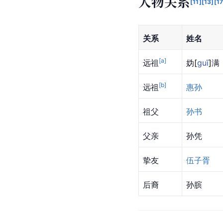
译文：孙武智慧有余，
不知武用兵乃不能必克
译文：孙武在作战实践
人物关系
[
11
]
[
13
]
[
1
关系
姓名
[a]
远祖
妫
[
guī
]
满
[b]
远祖
惠孙
祖父
孙书