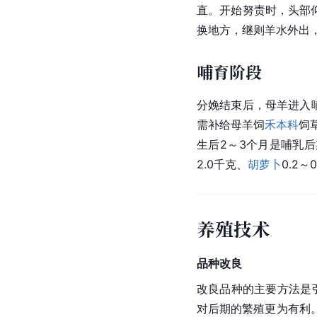
直。开始努责时，头部
换地方，继则
羊水
外出
哺育阶段
分娩
结束后，母羊进入
需补给母羊饲
禾本科
饲
生后2～3个月是哺乳后
2.0千克、
胡萝卜
0.2
养殖技术
品种改良
改良品种的主要方法是
对后期的繁殖更为有利