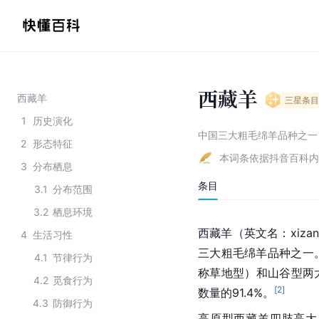
西藏羊
西藏羊
三星
条目
1
历史演化
中国三大粗毛绵羊品种之一
2
形态特征
本词条依据抖音百科内
3
分布栖息
条目
3.1
分布范围
3.2
栖息环境
西藏羊（英文名：xizan
4
生活习性
三大粗毛绵羊品种之一
4.1
节律行为
称草地型）和山谷型两
4.2
觅食行为
[
2
]
数量的91.4%。
4.3
防御行为
高原型西藏羊四肢高大