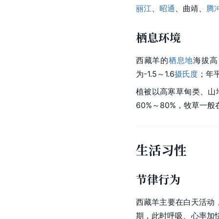
丽江
、
昭通
、
曲靖
、
腾
栖息环境
西藏羊的
栖息地
海拔高
为-1.5～1.6
摄氏度
；年平
植被
以高寒草甸类、山
60%～80%，牧草一
生活习性
节律行为
西藏羊主要在白天活动，
期，此时呼吸、心率加