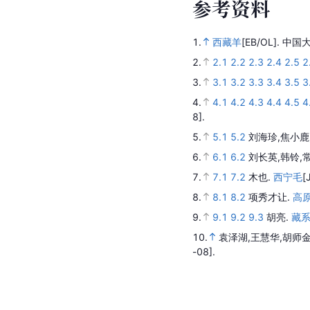
参
考
资
料
1.
西藏羊
[EB/OL].
中国大
2.
2.1
2.2
2.3
2.4
2.5
2
3.
3.1
3.2
3.3
3.4
3.5
3
4.
4.1
4.2
4.3
4.4
4.5
4
8].
5.
5.1
5.2
刘海珍,焦小鹿
6.
6.1
6.2
刘长英,韩铃,
7.
7.1
7.2
木也.
西宁毛
[
8.
8.1
8.2
项秀才让.
高
9.
9.1
9.2
9.3
胡亮.
藏系
10.
袁泽湖,王慧华,胡师金
-08].