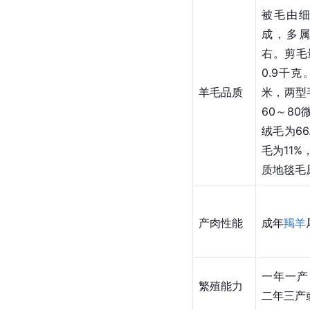
被毛由
成，多属
右。剪毛
0.9千
羊毛品质
米，两型
60～8
绒毛为66
毛为11%
质地毯毛
产肉性能
成年
羯羊
一年一产
繁殖能力
二年三产