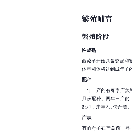
繁殖哺育
繁殖阶段
性成熟
西藏羊开始具备
交配
和
体重和体格达到成年羊的
配种
一年一产的有春季产羔和
月份配种。两年三产的，
配种，来年2月份产羔。
产羔
有的母羊在产羔前，寻