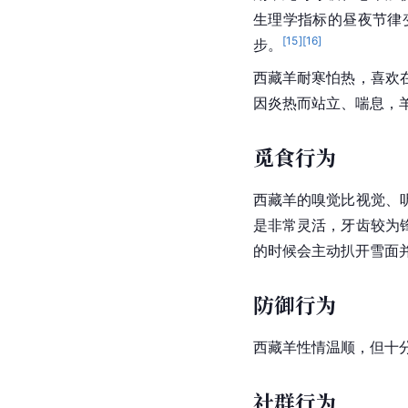
生理学指标的
昼夜节律
[
15
]
[
16
]
步。
西藏羊耐寒怕热，喜欢
因炎热而站立、喘息，
觅食行为
西藏羊的嗅觉比视觉、
是非常灵活，牙齿较为
的时候会主动扒开雪面并
防御行为
西藏羊性情温顺，但十
社群行为