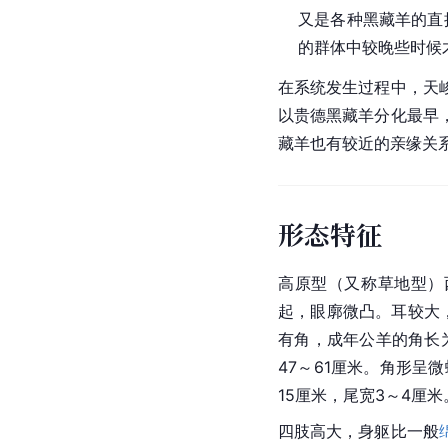
又是各种黑藏羊的直
的群体中较晚些时候
在系统发生过程中，天
以贵德黑藏羊分化最早
藏羊也有较近的亲缘关
形态特征
高原型（又称草地型）西
起，眼廓微凸。耳较大
有角，成年
公羊
的角长
47～61厘米。角形呈
15厘米，尾宽3～4厘
四肢高大，身躯比一般