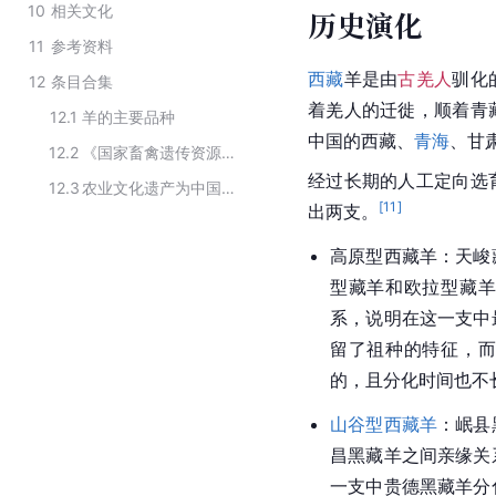
10
相关文化
历史演化
11
参考资料
西藏
羊是由
古羌人
驯化
12
条目合集
着
羌人
的迁徙，顺着
青
12.1
羊的主要品种
中国的
西藏
、
青海
、甘
12.2
《国家畜禽遗传资源品种名录》中绵羊的地方品种
经过长期的人工定向选
12.3
农业文化遗产为中国国家级畜禽遗传资源保护羊品种
[
11
]
出两支。
高原型西藏羊：天峻
型藏羊和欧拉型藏羊
系，说明在这一支中
留了祖种的特征，而
的，且分化时间也不
山谷型西藏羊
：岷县
昌黑藏羊之间亲缘关
一支中贵德黑藏羊分