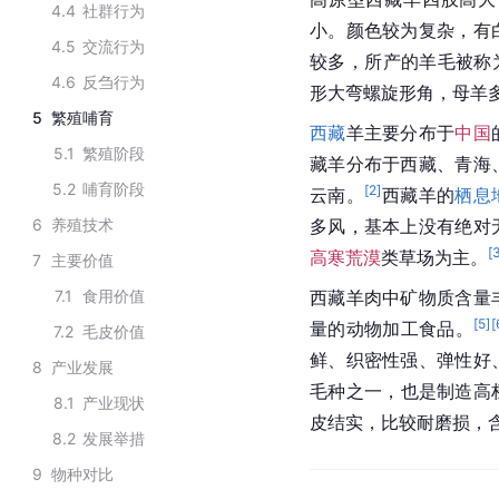
4.4
社群行为
小。颜色较为复杂，有
4.5
交流行为
较多，所产的羊毛被称为
4.6
反刍行为
形大弯螺旋形角，母羊
5
繁殖哺育
西藏
羊主要分布于
中国
5.1
繁殖阶段
藏羊分布于西藏、青海
5.2
哺育阶段
[
2
]
云南。
西藏羊的
栖息
6
养殖技术
多风，基本上没有绝对
[
高寒荒漠
类草场为主。
7
主要价值
7.1
食用价值
西藏羊肉中矿物质含量
[
5
]
[
量的动物加工食品。
7.2
毛皮价值
鲜、织密性强、弹性好
8
产业发展
毛种之一，也是制造高
8.1
产业现状
皮结实，比较耐磨损，
8.2
发展举措
9
物种对比