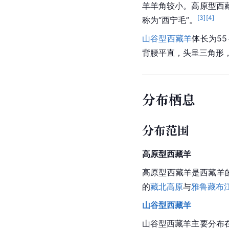
羊羊角较小。高原型西
[
3
]
[
4
]
称为“西宁毛”。
山谷型西藏羊
体长为55
背腰平直，头呈三角形
分布栖息
分布范围
高原型西藏羊
高原型西藏羊是西藏羊的
的
藏北高原
与
雅鲁藏布
山谷型西藏羊
山谷型西藏羊
主要分布