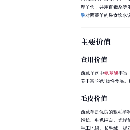
理羊舍，并用百毒杀等
酸
对西藏羊的采食饮水
主要价值
食用价值
西藏羊肉中
氨基酸
丰富
养丰富”的动物性食品
毛皮价值
西藏羊是优良的粗毛羊
维长、毛色纯白、光泽
手工地毯、
长毛绒
、提