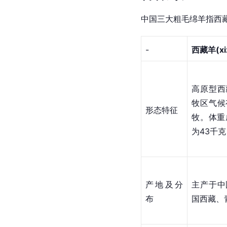
中国三大粗毛绵羊指西
-
西藏羊(xiz
高原型西
牧区气候
形态特征
牧。体重
为43
千克
产地及分
主产于中
布
国西藏、