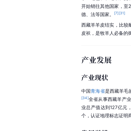
开始销往其他国家，至2
[
7
]
[
31
]
德、法等国家。
西藏羊羊皮结实，比较
皮袄，是牧羊人必备的
产业发展
产业现状
中国
青海省
是西藏羊毛
[
34
]
全省从事西藏羊产业
业
总产值
达到127亿元
个，认证地理标志
证明