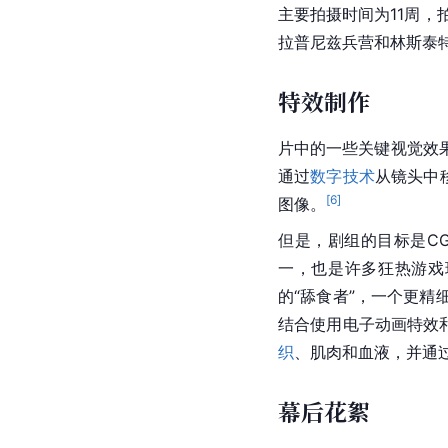
主要拍摄时间为11周，拍
拉普尼兹兵营和林斯泰
特效制作
片中的一些关键视觉效
通过
数字技术
从镜头中
[
6
]
图像。
但是，剧组的目标是C
一，也是许多狂热游戏
的“舔食者”，一个更
结合使用电子动画特效
织
、肌肉和血液，并通
幕后花絮