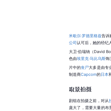
米歇尔·罗德里格兹
告诉
公司
认可后，她的经纪
大卫·
伯瑞纳（David
色由
埃里克·马比乌斯
饰
片中的
丧尸
大多是由专
制造商
Capcom
的
日本
取景拍摄
剧组在拍摄之前，对从
庞大了，需要大量的
布