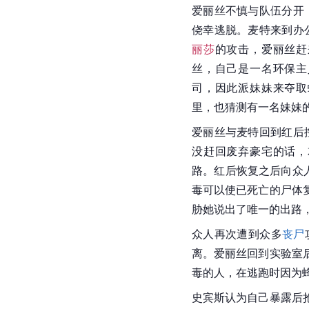
爱丽丝不慎与队伍分开
侥幸逃脱。麦特来到办
丽莎
的攻击，
爱丽丝
赶
丝
，自己是一名环保主
司，因此派妹妹来夺取
里，也猜测有一名妹妹
爱丽丝与麦特回到红后
没赶回废弃豪宅的话，
路。红后恢复之后向众
毒可以使已死亡的尸体
胁她说出了唯一的出路
众人再次遭到众多
丧尸
离。爱丽丝回到实验室
毒的人，在逃跑时因为
史宾斯认为自己暴露后