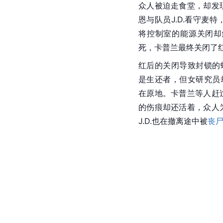
众人被迫走食堂，却发
恩与队员J.D.看守麦
将控制室的能源关闭却
死，卡普兰最终关闭了
红后的关闭导致封锁的蜂
是生还者，但女研究员却
在原地。卡普兰等人赶
的伤痕却还活着，众人
J.D.也在撤离途中被
丧