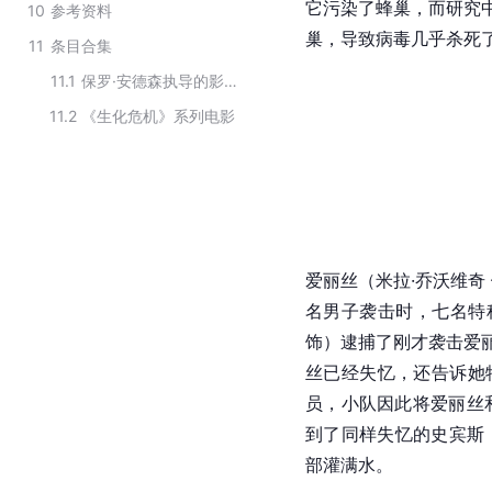
它污染了蜂巢，而研究中
10
参考资料
巢，导致病毒几乎杀死
11
条目合集
11.1
保罗·安德森执导的影视作品
11.2
《生化危机》系列电影
爱丽丝（
米拉·乔沃维奇
名男子袭击时，七名特
饰）逮捕了刚才袭击
爱
丝已经失忆，还告诉她
员，小队因此将爱丽丝
到了同样失忆的
史宾斯
部灌满水。