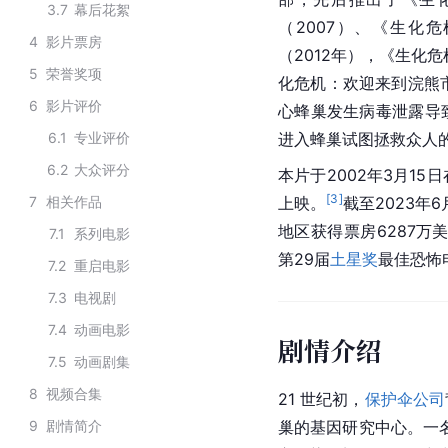
3.7
幕后花絮
（2007）、《生化
4
影片票房
（2012年），《生化
5
荣誉奖项
化危机：欢迎来到浣熊市
6
影片评价
心蜂巢发生病毒泄露导
6.1
专业评价
进入蜂巢试图拯救众人
6.2
大众评分
本片于2002年3月15
[
3
]
7
相关作品
上映。
截至2023年
地区获得票房6287万
7.1
系列电影
第29届
土星奖
最佳恐怖
7.2
重启电影
7.3
电视剧
7.4
动画电影
剧情介绍
7.5
动画剧集
8
视频合集
21 世纪初，
保护伞公司
9
剧情简介
巢的基因研究中心。一