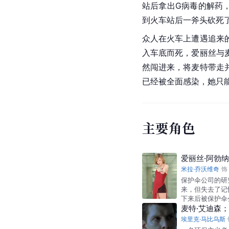
站后拿出G病毒的解药
到火车站后一斧头砍死
众人在火车上遭遇追来
入车底而死，爱丽丝与
然闯进来，将麦特带走
已经被全面感染，她只
主要角色
爱丽丝·阿勃纳西
米拉·乔沃维奇
饰
保护伞公司的研
来，但失去了记
下来后被保护伞
麦特·艾迪森； （
埃里克·马比乌斯