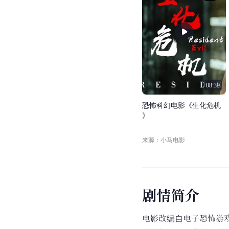
08:39
恐
怖
科
幻
电
影
《
生
化
危
机
》
来源：小马电影
剧
情
简
介
电影改编自电子恐怖游