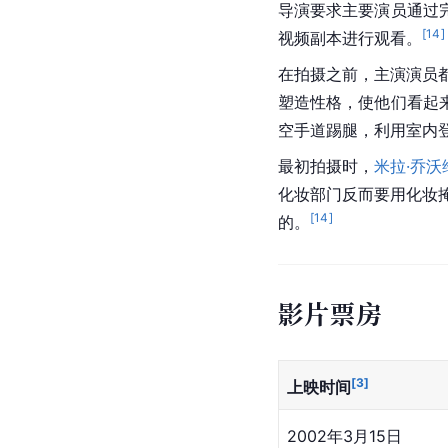
导演要求主要演员通过
[
14
]
视频副本进行观看。
在拍摄之前，主演演员
塑造性格，使他们看起
空手道踢腿，利用室内
最初拍摄时，
米拉·乔沃
化妆部门反而要用化妆
[
14
]
的。
影片票房
[
3
]
上映时间
2002年3月15日