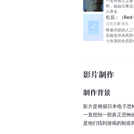
一名环保主义者
料，妹妹出事后
人带走
红后；（Red 
迈克尔娜·迪克
、
（
蜂巢内部的人工
实验室并杀死所
小女孩的全息影
影片制作
制作背景
影片是根据日本电子恐
一直想拍一部真正恐怖
是他们找到游戏的制造商