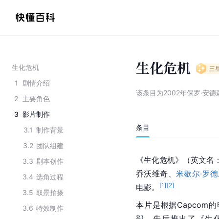
生化危机
生化危机
三
1
剧情介绍
该条目为
2002年保罗·安
2
主要角色
3
影片制作
条目
3.1
制作背景
3.2
团队组建
《生化危机》（英文名：Res
3.3
剧本创作
乔沃维奇、
米歇尔·罗
3.4
选角过程
[
1
]
[
2
]
电影。
3.5
取景拍摄
本片是根据Capco
3.6
特效制作
部，先后推出了《生化