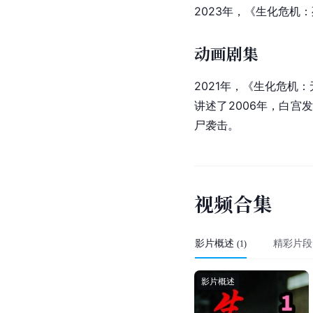
2023年，《
生化危机：
动画剧集
2021年，《生化危机：无尽
讲述了2006年，白
尸袭击。
视
频
合
集
影片概述
精彩片段
(
1
)
影片概述