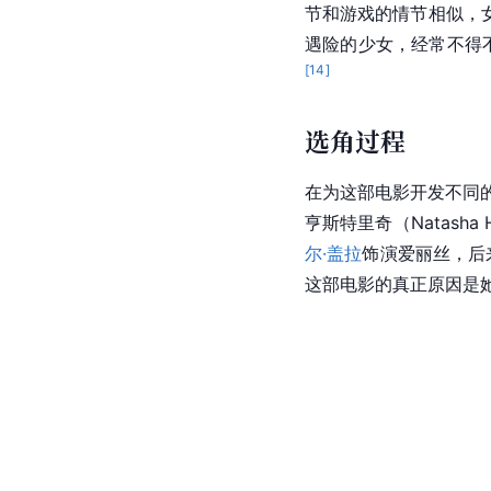
节和游戏的情节相似，
遇险的少女，经常不得
[
14
]
选角过程
在为这部电影开发不同
亨斯特里奇（Natash
尔·盖拉
饰演
爱丽丝
，后
这部电影的真正原因是