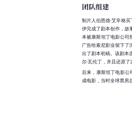
团队组建
制片人伯恩德·艾辛格
伊完成了剧本创作，故
本被
康斯坦丁
电影公司
广告给
索尼
影业留下了
出了剧本初稿。该剧本
尔·瓦伦丁，并且还原
后来，康斯坦丁电影公
成电影，当时全球票房总