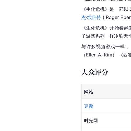
《生化危机》是一部以 
杰·埃伯特
 ( Roger Ebe
《生化危机》开始看起
子游戏
系列一样冷酷无情。—
与许多视频游戏一样，
（Ellen A. Kim） 《
西
大众评分
网站
豆瓣
时光网