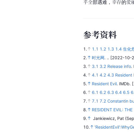
乎全部遇难，幸存的爱
参
考
资
料
1.
1.1
1.2
1.3
1.4
生化危机
2.
时光网
.
..
[2022-10-2
3.
3.1
3.2
Release info
.
4.
4.1
4.2
4.3
Resident 
5.
Resident Evil
.
IMDb.
6.
6.1
6.2
6.3
6.4
6.5
6
7.
7.1
7.2
Constantin buy
8.
RESIDENT EVIL: THE 
9.
Jankiewicz, Pat (Se
10.
'ResidentEvil':Why