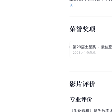
[
4
]
荣誉奖项
第29届土星奖
·
最佳
2003
／
生化危机
影片评价
专业评价
《生化危机》是为数不多的