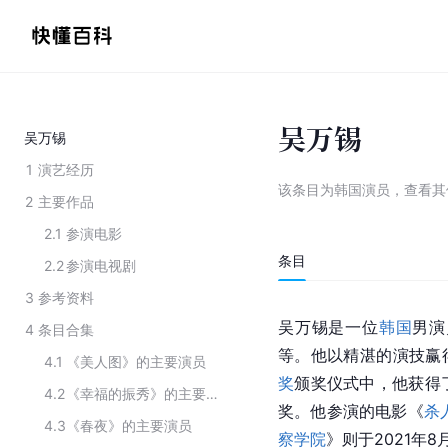
吴万锡
吴万锡
1
演艺经历
该条目为
韩国演员
，
查看
其
2
主要作品
2.1
参演电影
条目
2.2
参演电视剧
3
参考资料
吴万锡是一位
韩国
男演
4
条目合集
等。他以精湛的演技赢
4.1
《美人图》的主要演员
奖
颁奖仪式中，他获得
4.2
《幸福的振秀》的主要演员
奖。他参演的电影《
杀
4.3
《春夜》的主要演员
察学院
》则于2021年