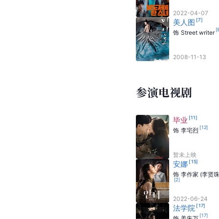
2022-04-07
[
7
]
美人图
[
饰
Street writer
2008-11-13
参演电视剧
[
11
]
毕业
[
12
]
饰
李宅烈
暂未上映
[
15
]
安娜
饰
李作家 (李贤珠
[
2
]
2022-06-24
[
17
]
法学院
[
17
]
饰
姜朱万