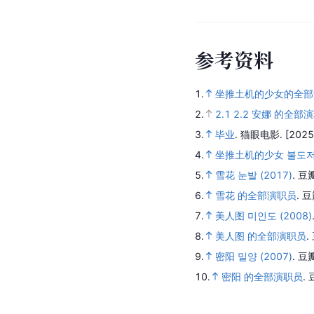
参
考
资
料
1.
坐推土机的少女的全部
2.
2.1
2.2
安娜 的全部
3.
毕业
.
猫眼电影.
[2025
4.
坐推土机的少女 불도저에 
5.
雪花 눈발 (2017)
.
豆
6.
雪花 的全部演职员
.
豆
7.
美人图 미인도 (2008)
8.
美人图 的全部演职员
.
9.
密阳 밀양 (2007)
.
豆
10.
密阳 的全部演职员
.