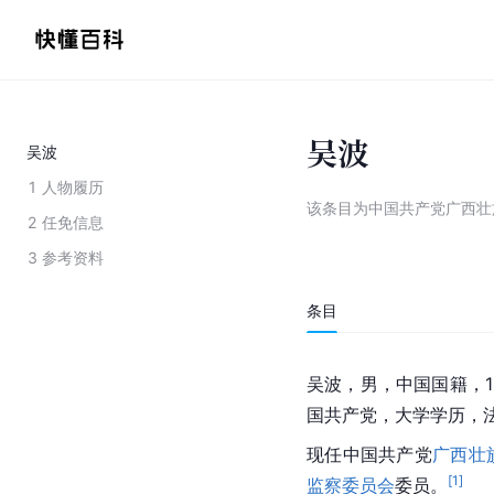
吴波
吴波
1
人物履历
该条目为
中国共产党广西壮
2
任免信息
3
参考资料
条目
吴波，男，中国国籍，19
国共产党，大学学历，
现任中国共产党
广西壮
[
1
]
监察委员会
委员。