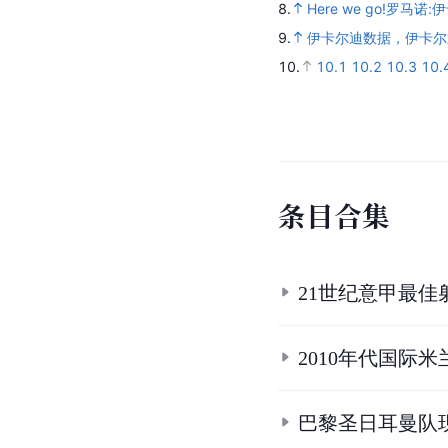
参
考
资
料
1.
1.1
1.2
1.3
1.4
trans
2.
毛罗·伊卡尔迪个人资
3.
3.1
3.2
伊卡尔迪荣膺
4.
4.1
4.2
4.3
4.4
4.5
#
5.
5.1
5.2
5.3
5.4
5.5
5
68863.
Transfermarkt,
20
6.
6.1
6.2
6.3
国米宣布
7.
7.1
7.2
7.3
Mauro Ica
markt,
2022-10-15.
8.
Here we go!罗
9.
伊卡尔迪数据，伊卡尔
10.
10.1
10.2
10.3
10.