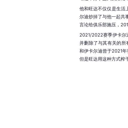
证。”——
姆巴佩
（巴黎
场外生活
家庭生活
伊卡尔迪是家庭生活最
是一段十分狗血的故事
友。二人在场下也私交
料马克西-洛佩斯的不
旺达举办了盛大的婚礼
他和旺达不仅仅是生活上
尔迪炒掉了与他一起共
言论给俱乐部施压，20