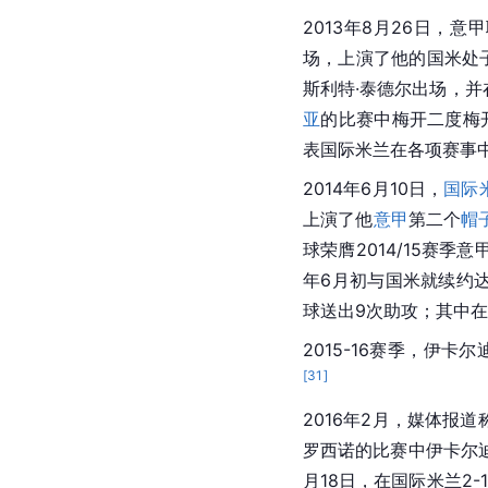
2013年8月26日，
场，上演了他的国米处
斯利特·泰德尔出场，并
亚
的比赛中梅开二度梅
表国际米兰在各项赛事中
2014年6月10日，
国际
上演了他
意甲
第二个
帽
球荣膺2014/15赛季
年6月初与国米就续约
球送出9次助攻；其中在
2015-16赛季，伊卡
[
31
]
2016年2月，媒体报
罗西诺的比赛中伊卡尔
月18日，在国际米兰2