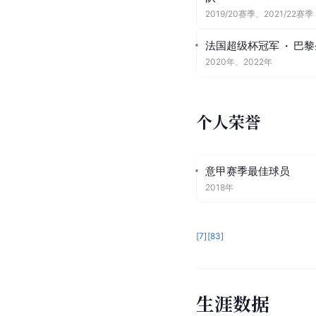
破了对手的球门，这粒
2019年5月，虽然伊
[
82
]
这也意味着截至202
获得荣誉
团队荣誉
法国足球顶级联赛冠军
队
2019/20赛季、2021/22赛季
法国超级杯冠军
·
巴黎
2020年、2022年