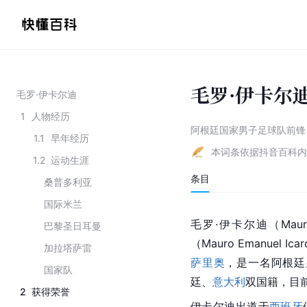
毛罗·伊卡尔
毛罗·伊卡尔迪
1
人物经历
阿根廷国家男子足球队前锋
1.1
早年经历
本词条依据抖音百科内
1.2
运动生涯
条目
桑普多利亚
国际米兰
毛罗·伊卡尔迪（Maur
巴黎圣日耳曼
（Mauro Emanuel Ic
加拉塔萨雷
萨里奥
，是一名阿根廷
国家队
廷、
意大利
双国籍，目
2
获得荣誉
伊卡尔迪出道于
西班牙