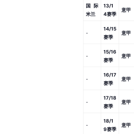
俱乐
赛季
部
赛事
桑普
11/12
多利
意乙
赛季
亚
12/13
-
意甲
赛季
合计
国际
13/1
意甲
米兰
4赛季
14/15
-
意甲