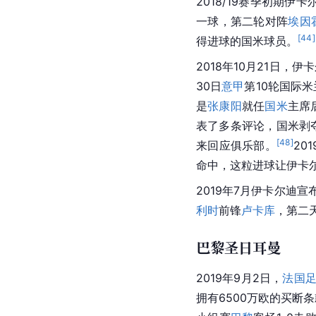
2018/19赛季初期伊
一球，第二轮对阵
埃因
[
44
]
得进球的国米球员。
2018年10月21日，伊
30日
意甲
第10轮国际
是
张康阳
就任
国米
主席
表了多条评论，国米剥
[
48
]
来回应俱乐部。
20
命中，这粒进球让伊卡尔
2019年7月伊卡尔迪
利时
前锋
卢卡库
，第二
巴黎圣日耳曼
2019年9月2日，
法国
拥有6500万欧的买断