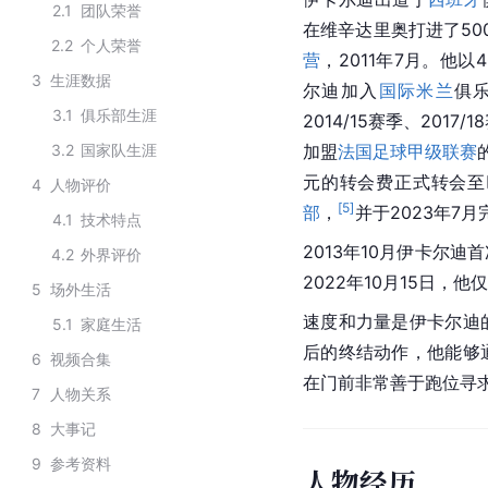
2.1
团队荣誉
在维辛达里奥打进了50
2.2
个人荣誉
营
，2011年7月。他
3
生涯数据
尔迪加入
国际米兰
俱
3.1
俱乐部生涯
2014/15赛季、2017/
3.2
国家队生涯
加盟
法国足球甲级联赛
元的转会费正式转会至
4
人物评价
[
5
]
部
，
并于2023年7
4.1
技术特点
2013年10月伊卡尔迪
4.2
外界评价
2022年10月15日，
5
场外生活
速度和力量是伊卡尔迪
5.1
家庭生活
后的终结动作，他能够
6
视频合集
在门前非常善于跑位寻
7
人物关系
8
大事记
9
参考资料
人物经历