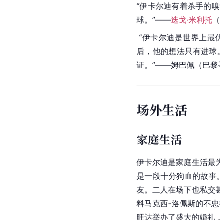
人物评价
技术特点
伊卡尔迪绝大多数的进
的跑位和策应来吸引对
是他所擅长的，他偏向
外界评价
“伊卡尔迪有着杀手的
球。”——
迭戈·米利托
（
 “伊卡尔迪是世界上
后，他的想法只有进球