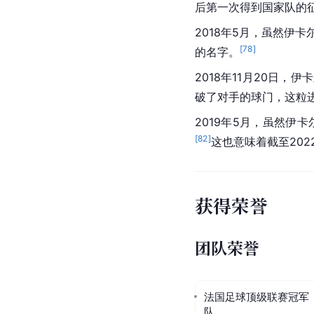
国家队
由于伊卡尔迪拥有
意大
因为他更想为阿根廷国
次表达了为阿根廷国家
2013年10月15日，
[
73
]
首秀。
2016年4月，
阿根廷
国
运会
名单中，但是
国际
2017年5月19日，伊
后第一次得到国家队的
2018年5月，虽然伊卡
[
78
]
的名字。
2018年11月20日，伊