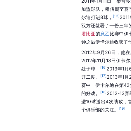
2011年1月11日，
加盟球队，租借期至赛
[
13
]
尔迪打进8球，
20
双方还签署了一份三年
塔比亚
的
意乙
比赛中伊
钟之后伊卡尔迪收获了
2012年9月26日，
2012年11月18日伊
[
16
]
处子球；
2013年1
[
17
]
开二度。
2013年1
赛中，伊卡尔迪在第42
[
18
]
的好戏。
2012-
进10球送出4次助攻
[
19
]
个俱乐部的关注。