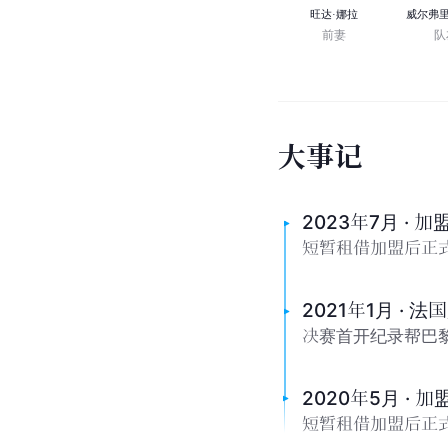
带
你
快
速
了
解
足
球
前
锋
毛
罗
·
伊
卡
尔
迪
来源：老杨足球世界
人
物
关
系
旺达·娜拉
威尔弗里
前妻
队