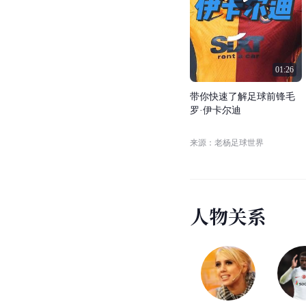
视
频
合
集
人物概述
赛场高光
(
1
)
人物概述
01:26