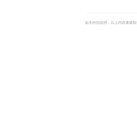
条
目
合
集
21世纪意甲最佳
2010年代国际
巴黎圣日耳曼队
如无特别说明，以上内容遵循知识共享