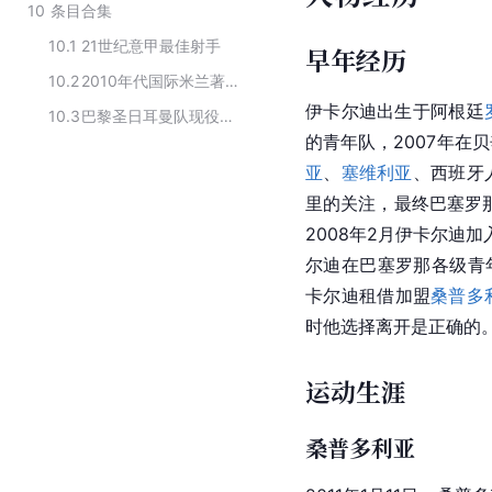
10
条目合集
10.1
21世纪意甲最佳射手
早年经历
10.2
2010年代国际米兰著名球员
伊卡尔迪出生于阿根廷
10.3
巴黎圣日耳曼队现役教练和成员
的青年队，2007年在
亚
、
塞维利亚
、西班牙
里的关注，最终巴塞罗
2008年2月伊卡尔迪加
尔迪在巴塞罗那各级青年
卡尔迪租借加盟
桑普多
时他选择离开是正确的
运动生涯
桑普多利亚