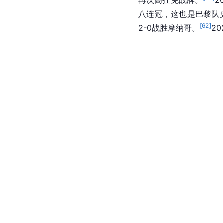
2020/21赛季伊卡
[
60
]
再次高挂免战牌。
2
八连冠，这也是巴黎队
[
62
]
2-0战胜摩纳哥。
2