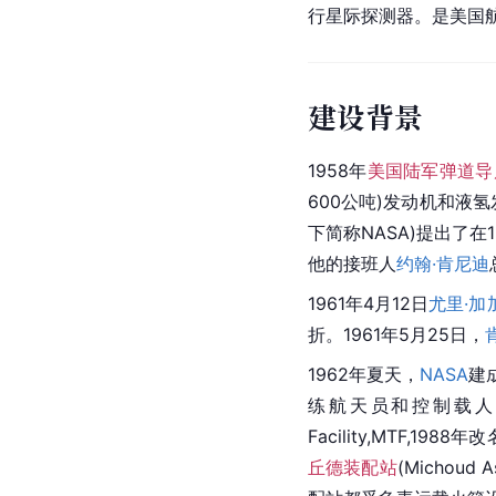
行星际
探测器
。是美国
建设背景
1958年
美国陆军弹道导
600公吨)发动机和液
下简称NASA)提出了在
他的接班人
约翰·肯尼迪
1961年4月12日
尤里·加
折。1961年5月25日，
1962年夏天，
NASA
建
练航天员和控制载人飞
Facility,MTF
丘德装配站
(Michou