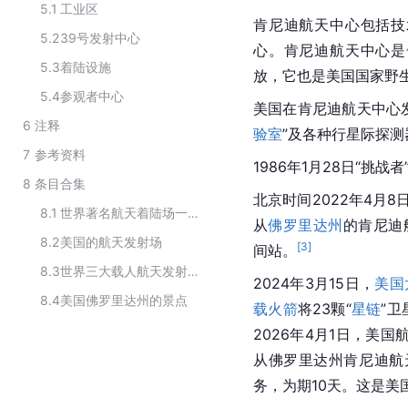
5.1
工业区
肯尼迪航天中心包括技
5.2
39号发射中心
心。肯尼迪航天中心是
5.3
着陆设施
放，它也是美国国家野
5.4
参观者中心
美国在肯尼迪航天中心
6
注释
验室
”及各种行星际探测
7
参考资料
1986年1月28日“挑战者
8
条目合集
北京时间2022年4月8日
8.1
世界著名航天着陆场一览
从
佛罗里达州
的肯尼迪
8.2
美国的航天发射场
[
3
]
间站。
8.3
世界三大载人航天发射中心
2024年3月15日，
美国
8.4
美国佛罗里达州的景点
载火箭
将23颗“
星链
”
2026年4月1日，美
从佛罗里达州肯尼迪航
务，为期10天。这是美