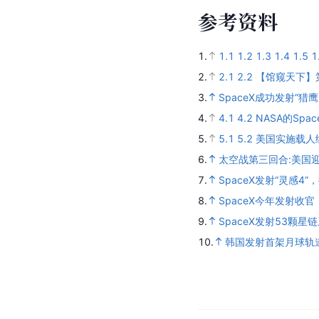
参
考
资
料
1.
1.1
1.2
1.3
1.4
1.5
1
2.
2.1
2.2
【馆窥天下】
3.
SpaceX成功发射“
4.
4.1
4.2
NASA的Spa
5.
5.1
5.2
美国实施载人
6.
太空战第三回合:美国
7.
SpaceX发射“灵感4
8.
SpaceX今年发射收
9.
SpaceX发射53颗
10.
韩国发射首架月球轨