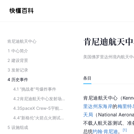
肯尼迪航天中
肯尼迪航天中心
1
中心简介
美国佛罗里达州境内航天中
2
建设背景
3
发射记录
条目
4
历史事件
4.1
“挑战者”号爆炸事件
肯尼迪航天中心（Kenne
4.2
肯尼迪航天中心发射场爆炸事件
里达州
东海岸
的
梅里特
4.3
SpaceX Crew-5宇航员与相会
天局
（National Aero
4.4
“新格伦”火箭点火测试发生爆炸
不载人航天器测试、准
5
设施组成
[
1
]
总统
约翰·肯尼迪
。