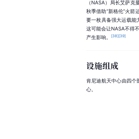
（NASA）局长艾萨克
秋季借助“新格伦”火
要一枚具备强大运载能
这可能会让NASA不得
[
38
]
[
39
]
产生影响。
设施组成
肯尼迪航天中心由四个部
心。