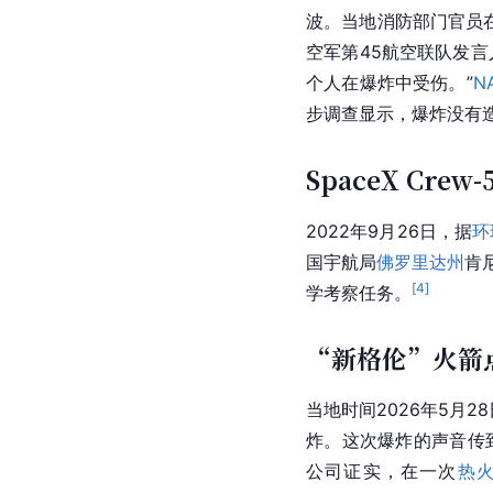
波。当地消防部门官员
空军第45航空联队发
个人在爆炸中受伤。”
N
步调查显示，爆炸没有
SpaceX Cre
2022年9月26日，据
环
国宇航局
佛罗里达州
肯
[
4
]
学考察任务。
“新格伦”火箭
当地时间2026年5月
炸。这次爆炸的声音传
公司证实，在一次
热