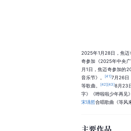
2025年1月28日，焦
奇参加《2025年中央
月1日，焦迈奇参加的2
[
41
]
音乐节》。
7月26
[
42
]
[
43
]
等歌曲。
8月2
字》《哗啦啦少年再见
宋瑀哲
合唱歌曲《等风
主要作品