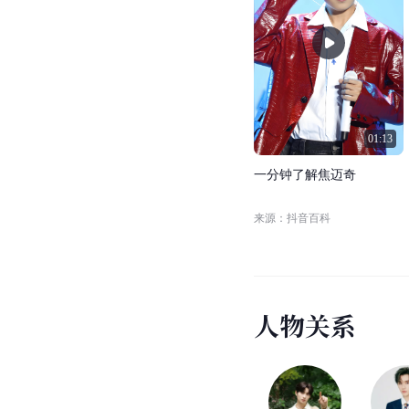
01:13
一
分
钟
了
解
焦
迈
奇
来源：抖音百科
人
物
关
系