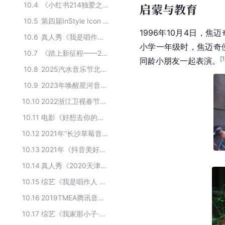
10.4
《小红书214独爱之夜》主演名单
启蒙与教育
10.5
第四届InStyle Icon Awards年度偶像盛典获奖者
1996年10月4日，焦
10.6
真人秀《我是唱作人》第二季的参演人员
小学一年级时，焦迈奇
10.7
《踏上新征程——2025BRTV跨年之夜》嘉宾阵容
[
同龄小朋友一起表演。
10.8
2025汽水音乐节北京场首轮阵容
10.9
2023年唤醒星河音乐节主要嘉宾
10.10
2022浙江卫视春节联欢晚会表演嘉宾名单
10.11
电影《好想去你的世界爱你》的主要演员
10.12
2021年“长沙草莓音乐节”主要演员
10.13
2021年《抖音美好奇妙夜》主要演员
10.14
真人秀《2020天津卫视春节联欢晚会》的演职人员
10.15
综艺《我是唱作人 第二季》的主演人员
10.16
2019TMEA腾讯音乐娱乐盛典获奖名单
10.17
综艺《我家那小子·好好生活季》的参演嘉宾