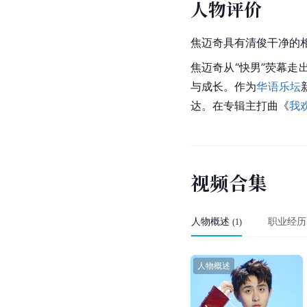
人物评价
焦迈奇具有清俊干净的
焦迈奇从“快男”荧幕
与成长。作为
华语乐坛
达。在专辑主打曲《
我
视
频
合
集
人物概述
职业经历
(
1
)
人物概述