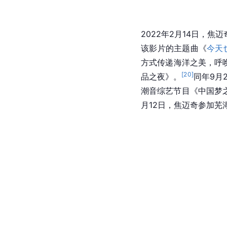
2022年2月14日，焦
该影片的主题曲《
今天
方式传递海洋之美，呼
[
20
]
品之夜》。
同年9月
潮音综艺节目《中国梦之声·
月12日，焦迈奇参加芜