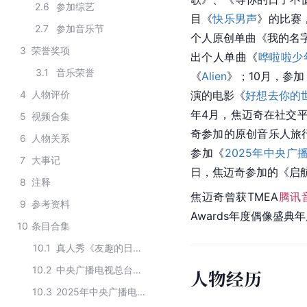
2.6
参加综艺
目《
快乐男声
》的比赛
2.7
参加音乐节
个人原创单曲《我的名字
3
荣誉奖项
出个人单曲《
哗啦啦少
3.1
音乐荣誉
《
Alien
》；10月，参加
4
人物评价
演的电影《
好想去你的
年4月，焦迈奇在社交平
5
视频合集
奇参加的原创音乐人旅
6
人物关系
参加《
2025年中央
7
大事记
日，焦迈奇参加的《启航
8
注释
焦迈奇曾获TMEA
腾讯
9
参考资料
Awards年度偶像盛
10
条目合集
10.1
真人秀《友趣的日子》主要演员
10.2
中央广播电视总台《2025年元宵晚会》节目单
人物经历
10.3
2025年中央广播电视总台春节联欢晚会节目单