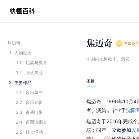
焦迈奇
焦迈奇
三星
条目
1
人物经历
中国内地男歌手、演员
1.1
启蒙与教育
1.2
演艺事业
条目
2
主要作品
2.1
音乐单曲
焦迈奇，1996年10月
2.2
音乐专辑
者、演员，毕业于
沈阳
2.3
参演电影
焦迈奇于2016年完成
2.4
巡回演唱会
坛；同年，应邀参加
爱
2.5
社会活动
歌》、《等你的日子不