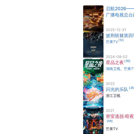
启航2026—
广播电视总台
[
10
]
年晚会
2025-12-31
披荆斩棘第四
[
52
]
芒果TV
2024-08-02
[
55
]
星品之夜
湖南卫视
、
芒果T
2022
[
25
闪光的乐队
浙江卫视
2021
密室逃脱·暗
[
59
]
芒果TV