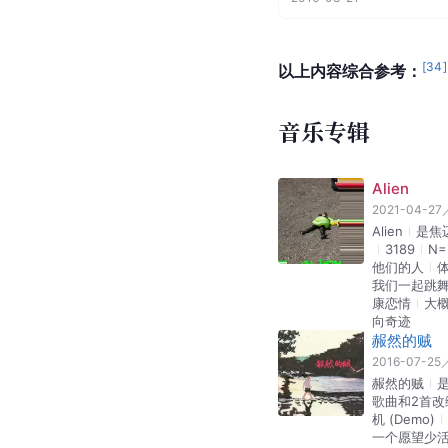
[
34
]
以上内容综合参考：
音乐专辑
Alien
2021-04-27
Alien
是焦
3189
N=
他们的人
我们一起跳
康恋情
大
向奇迹
赧然的贼
2016-07-25
赧然的贼
歌曲和2首
机 (Demo)
一个愿望少