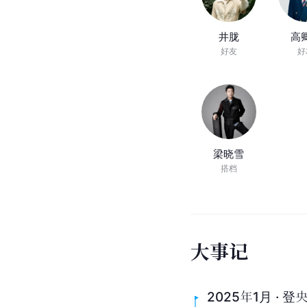
井胧
高
好友
好
梁晓雪
搭档
大
事
记
2025年1月 · 