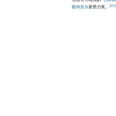
[
20
]
酷狗音乐
新势力奖。